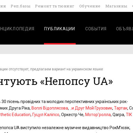
дии
Реп.базы
Ремонт та тюнинг
Обучение
Магазины
ЭНЦИКЛОПЕДИЯ
ПУБЛИКАЦИИ
СОБЫТИЯ
ОБЪЯВ
ации отсутствует, предлагаем вариант на украинском языке
нтують «Непопсу UA»
ь 30 пісень провідних та молодих перспективних українських рок-
яких Друга Ріка,
Воплі Відоплясова
,
..и Друг Мой Грузовик
,
Тартак
, 
thetic Education
,
Гуцул Каліпсо
, Оркестр Че,
Мотор’ролла
, Qarpa,
ТІК
епопса UA виступило незалежне музичне видавництво РокМ’юзік,