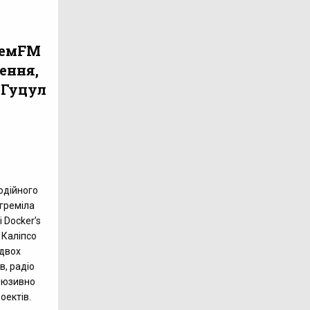
жемFM
ення,
 Гуцул
одійного
греміла
 Docker’s
 Каліпсо
 двох
в, радіо
люзивно
оектів.