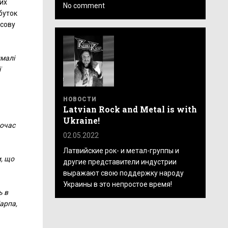
их
No comment
буток
нсову
малі
ї
НОВОСТИ
Latvian Rock and Metal is with
Ukraine!
ночас
02.05.2022
Латвийские рок- и метал-группы и
, що
другие представители индустрии
выражают свою поддержку народу
Украины в это непростое время!
ь в
арпа,