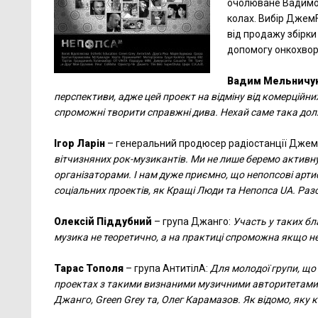
очолюване Вадимо
колах. Вибір ДжемF
від продажу збірки
допомогу онкохвор
Вадим Мельничу
перспективи, адже цей проект на відміну від комерційних 
спроможні творити справжні дива. Нехай саме така дол
Ігор Ларін
– генеральний продюсер радіостанції Дже
вітчизняних рок-музикантів. Ми не лише беремо активну
організаторами. І нам дуже приємно, що непопсові арт
соціальних проектів, як Кращi Люди та Непопса UA. Разо
Олексій Піддубний
– група Джанго:
Участь у таких бл
музика не теоретично, а на практиці спроможна якщо не
Тарас Тополя
– група АнтитілА:
Для молодої групи, що
проектах з такими визнаними музичними авторитетами 
Джанго, Green Grey та, Олег Карамазов. Як відомо, яку 