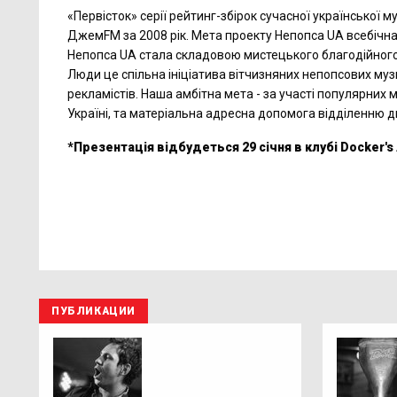
«Первісток» серії рейтинг-збірок сучасної української
ДжемFM за 2008 рік. Мета проекту Непопса UA всебічна
Непопса UA стала складовою мистецького благодійного
Люди це спільна ініціатива вітчизняних непопсових муз
рекламістів. Наша амбітна мета - за участі популярних 
Україні, та матеріальна адресна допомога відділенню дит
*Презентація відбудеться 29 січня в клубі Docker's
ПУБЛИКАЦИИ