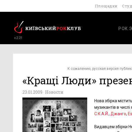
Площадки
Сту
РОК.
v.2.21
К сожалению, русская версия публик
«Кращi Люди» презе
23.01.2009 ·
Новости
Нова збірка містит
музикантів в числі 
С.К.А.Й.
,
Джанго
,
Es
Видавцем збірки Н