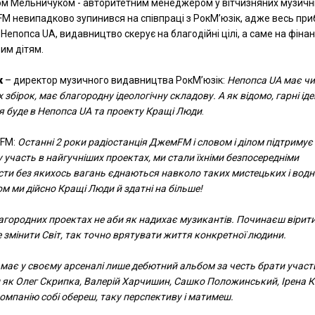
м Мельничуком - авторитетним менеджером у вітчизняних музичн
M невипадково зупинився на співпраці з РокМ’юзік, адже весь при
 Непопса UA, видавництво скерує на благодійні цілі, а саме на фіна
им дітям.
к
– директор музичного видавництва РокМ’юзік:
Непопса UA має чи
збірок, має благородну ідеологічну складову. А як відомо, гарні іде
я буде в Непопса UA та проекту Кращi Люди
.
мFM:
Останні 2 роки радіостанція ДжемFM і словом і ділом підтримує
 участь в найгучніших проектах, ми стали їхніми безпосередніми
исти без якихось вагань єднаються навколо таких мистецьких і вод
м ми дійсно Кращi Люди й здатні на більше!
агородних проектах не аби як надихає музикантів. Починаєш вірити
 змінити Світ, так точно врятувати життя конкретної людини.
 має у своєму арсеналі лише дебютний альбом за честь брати участ
як Олег Скрипка, Валерій Харчишин, Сашко Положинський, Ірена К
компанію собі обереш, таку перспективу і матимеш.