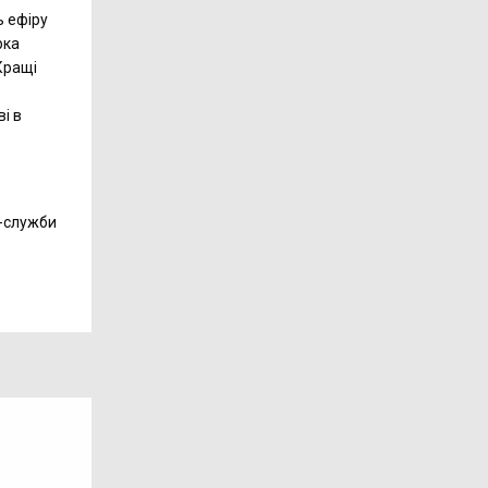
ь ефіру
рка
Кращi
і в
с-служби