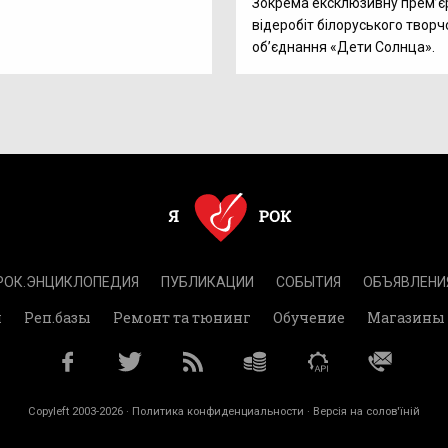
Зокрема ексклюзивну прем’є
відеробіт білоруського творч
об’єднання «Дети Солнца».
РОК.ЭНЦИКЛОПЕДИЯ
ПУБЛИКАЦИИ
СОБЫТИЯ
ОБЪЯВЛЕНИ
и
Реп.базы
Ремонт та тюнинг
Обучение
Магазины
Copyleft 2003-2026 ·
Политика конфиденциальности
· Версія на солов'їній