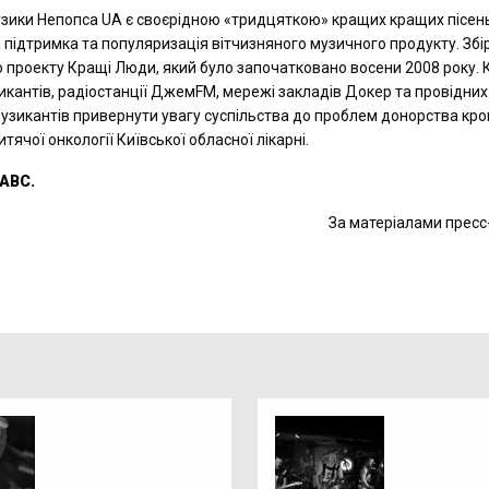
 музики Непопса UA є своєрідною «тридцяткою» кращих кращих пісен
 підтримка та популяризація вітчизняного музичного продукту. Збі
 проекту Кращi Люди, який було започатковано восени 2008 року. 
икантів, радіостанції ДжемFM, мережі закладів Докер та провідних
музикантів привернути увагу суспільства до проблем донорства кров
ячої онкології Київської обласної лікарні.
 ABC.
За матеріалами прес