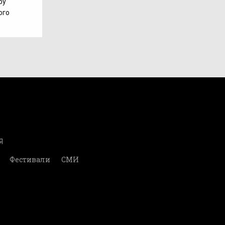
ру
ого
Я
Фестивали
СМИ