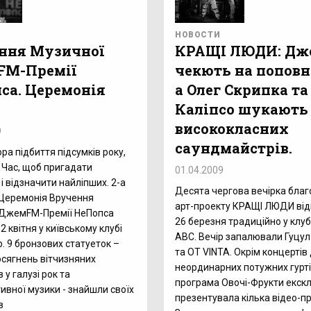
НОВОСТИ
ння Музичної
КРАЩІ ЛЮДИ: Д
FM-Премії
чекють на поповн
са. Церемонія
а Олег Скрипка та
.
Каліпсо шукають
висококласних
9
саундмайстрів.
ра підбиття підсумків року,
 Час, щоб пригадати
01.04.2009
і відзначити найліпших. 2-а
Десята чергова вечірка благ
Церемонія Вручення
арт-проекту КРАЩІ ЛЮДИ від
 ДжемFM-Премії НеПопса
26 березня традиційно у клубі
2 квітня у київському клубі
ABC. Вечір запалювали Гуцул
b. 9 бронзових статуеток –
та OT VINTA. Окрім концертів
осягнень вітчизняних
неординарних потужних гурті
 у галузі рок та
програма Овочі-Фрукти екск
ивної музики - знайшли своїх
презентувала кілька відео-пр
в