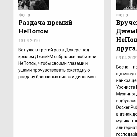
ФОТО
ФОТО
Раздача премий
Вруче
НеПопсы
Джем
НеПоп
13.04.2010
друга
Вот уже в третий раз в Докере под
крылом ДжемFM собрались любители
03.04.200
НеПопсы, чтобы своими глазами и
Весна – по
ушами прочувствовать ежегодную
що минув.
раздачу бронзовых вилок и дипломов
найкраще 
Урочиста 
Музичної
відбулася 
Docker Pu
відзнак д
музикантів
альтернат
господарі