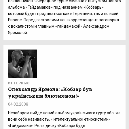
поклонников. Очередное турне связано с выпуском нового
альбома «Гайдамаков» под названием «Кобзарь»,
который будет продаваться как в Германии, так и по всей
Европе. Перед гастролями наш корреспондент поговорил
с вокалистом и главным «гайдамакой» Александром
Яромолой.
ИНТЕРВЬЮ
Олександр Ярмола: «Кобзар був
українським блюзменом!»
04.02.2008
Незабаром вийде новий альбом українського гурту або, як
вони себе називають, «інтелектуальної етносистеми»
«Гайдамаки». Реліз диску «Кобзар» буде