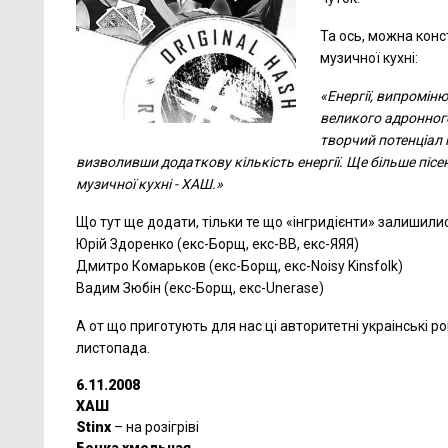
Та ось, можна конс
музичної кухні:
«Енергії, випромін
великого адронного
творчий потенціал 
визволивши додаткову кількість енергії. Ще більше пісен
музичної кухні - ХАШ.»
Що тут ще додати, тільки те що «інгридієнти» залишили
Юрій Здоренко (екс-Борщ, екс-ВВ, екс-ЯЯЯ)
Дмитро Комарьков (екс-Борщ, екс-Noisy Kinsfolk)
Вадим Зюбін (екс-Борщ, екс-Unerase)
А от що приготують для нас ці авторитетні украінські р
листопада.
6.11.2008
ХАШ
Stinx
– на розігріві