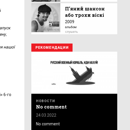
П’яний шансон
ї
або трохи віскі
2009
альбом
запуск
слушать
ену,
ня нашої
РЕКОМЕНДАЦИИ
» 6-го
НОВОСТИ
No comment
24.03.2022
No comment