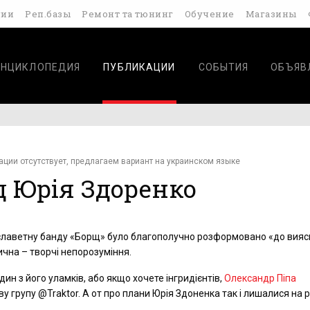
дии
Реп.базы
Ремонт та тюнинг
Обучение
Магазины
ЭНЦИКЛОПЕДИЯ
ПУБЛИКАЦИИ
СОБЫТИЯ
ОБЪЯВ
ации отсутствует, предлагаем вариант на украинском языке
д Юрія Здоренко
 славетну банду «Борщ» було благополучно розформовано «до виясн
чна – творчі непорозуміння.
дин з його уламків, або якщо хочете інгридієнтів,
Олександр Піпа
у групу @Traktor. А от про плани Юрія Здоненка так і лишалися на р