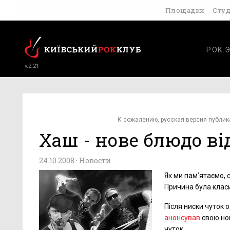
Площадки
Сту
РОК.
v.2.21
К сожалению, русская версия публик
Хаш - нове блюдо ві
24.10.2008 ·
Новости
Як ми пам’ятаємо,
Причина була класи
Після ниски чуток о
анонсував
свою нов
чуток.