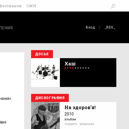
Фестивали
СМИ
Вход
_REG_
ЛЕНИЯ
ДОСЬЕ
Хаш
ДИСКОГРАФИЯ
єнія».
На здоров’я!
2010
альбом
івні
слушать · рецензия