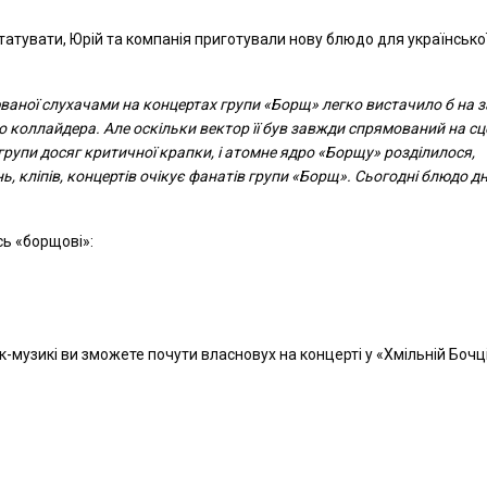
татувати, Юрій та компанія приготували нову блюдо для українсько
юваної слухачами на концертах групи «Борщ» легко вистачило б на 
 коллайдера. Але оскільки вектор її був завжди спрямований на сц
групи досяг критичної крапки, і атомне ядро «Борщу» розділилося,
ь, кліпів, концертів очікує фанатів групи «Борщ». Сьогодні блюдо д
сь «борщові»:
ок-музикі ви зможете почути власновух на концерті у «Хмільній Бочці