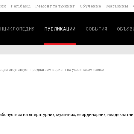
дии
Реп.базы
Ремонт та тюнинг
Обучение
Магазины
ЭНЦИКЛОПЕДИЯ
ПУБЛИКАЦИИ
СОБЫТИЯ
ОБЪЯВ
ации отсутствует, предлагаем вариант на украинском языке
 збочується на літературних, музичних, неординарних, неадекватних