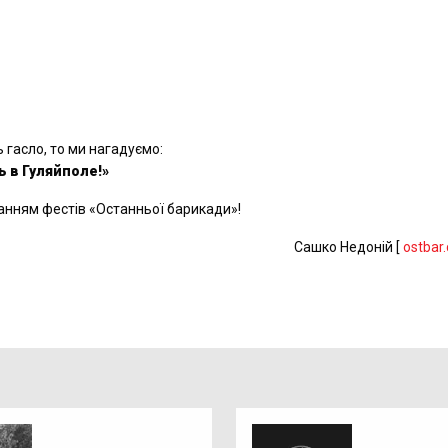
 гасло, то ми нагадуємо:
ь в Гуляйполе!»
ванням фестів
«Останньої барикади»!
Сашко Недоній [
ostbar