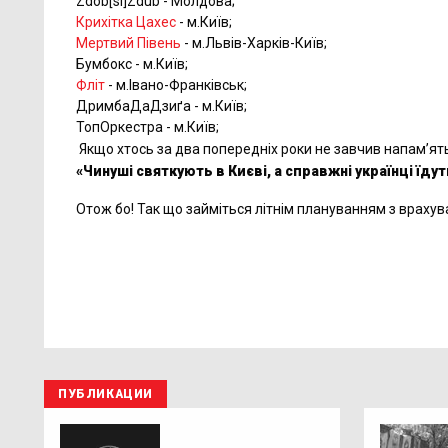
Zdob[si]Zdub - Молдова;
Крихітка Цахес
- м.Київ;
Мертвий Півень
- м.Львів-Харків-Київ;
Бумбокс - м.Київ;
Фліт
- м.Івано-Франківськ;
ДримбаДаДзиґа - м.Київ;
ТопОркестра - м.Київ;
Якщо хтось за два попередніх роки не завчив напам’ять
«Чинуші святкують в Києві, а справжні українці їдут
Отож бо! Так що займіться літнім плануванням з враху
ПУБЛИКАЦИИ