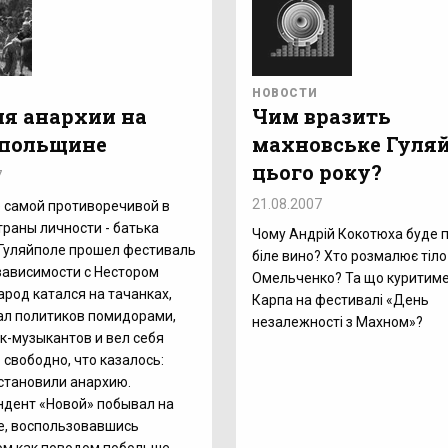
НОВОСТИ
ня анархии на
Чим вразить
польщине
махновське Гуля
цього року?
7
21.08.2007
 самой противоречивой в
траны личности - батька
Чому Андрій Кокотюха буде 
 Гуляйполе прошел фестиваль
біле вино? Хто розмалює тіл
зависимости с Нестором
Омельченко? Та що куритиме
арод катался на тачанках,
Карпа на фестивалі «День
ал политиков помидорами,
незалежності з Махном»?
к-музыкантов и вел себя
 свободно, что казалось:
становили анархию.
ндент «Новой» побывал на
е, воспользовавшись