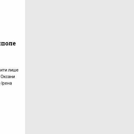
йполе
пити лише
о Оксани
 Ірена