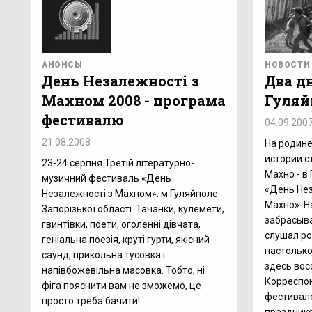
АНОНСЫ
НОВОСТИ
День Незалежності з
Два д
Махном 2008 - програма
Гуляй
фестивалю
04.09.200
21.08.2008
На родине
истории с
23-24 серпня Третій літературно-
Махно - в
музичний фестиваль «День
«День Не
Незалежності з Махном». м.Гуляйполе
Махно». Н
Запорізької області. Тачанки, кулемети,
забрасыв
гвинтівки, поети, оголенні дівчата,
слушал ро
геніальна поезія, круті гурти, якісний
настолько
саунд, прикольна тусовка і
здесь вос
напівбожевільна масовка. Тобто, ні
Корреспо
фіга пояснити вам не зможемо, це
фестивал
просто треба бачити!