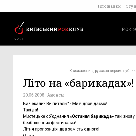
Площадки
Сту
РОК.
v.2.21
К сожалению, русская версия публик
Літо на «барикадах»!
20.06.2008 ·
Анонсы
Ви чекали? Ви питали? - Ми відповідаємо!
Такі да!
Мистецьке об’єднання
«Остання барикада»
такі знову
безбашенних фестивалях!
Літня пропозиція: два замість одного!
Отже: