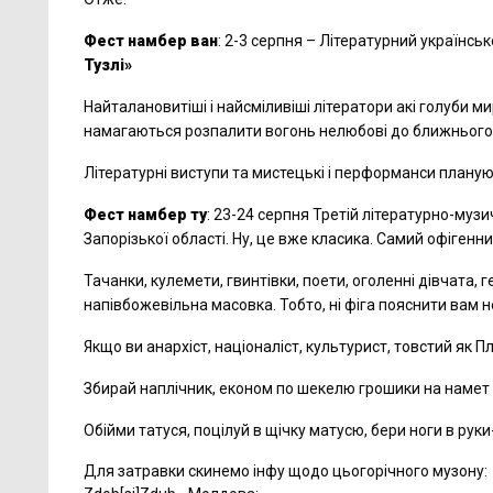
Фест намбер ван
: 2-3 серпня – Літературний українс
Тузлі»
Найталановитіші і найсміливіші літератори акі голуби ми
намагаються розпалити вогонь нелюбові до ближнього 
Літературні виступи та мистецькі і перформанси планую
Фест намбер ту
: 23-24 серпня Третій літературно-му
Запорізької області. Ну, це вже класика. Самий офігенни
Тачанки, кулемети, гвинтівки, поети, оголенні дівчата, ге
напівбожевільна масовка. Тобто, ні фіга пояснити вам 
Якщо ви анархіст, націоналіст, культурист, товстий як Пл
Збирай наплічник, економ по шекелю грошики на намет -
Обійми татуся, поцілуй в щічку матусю, бери ноги в руки-
Для затравки скинемо інфу щодо цьогорічного музону: