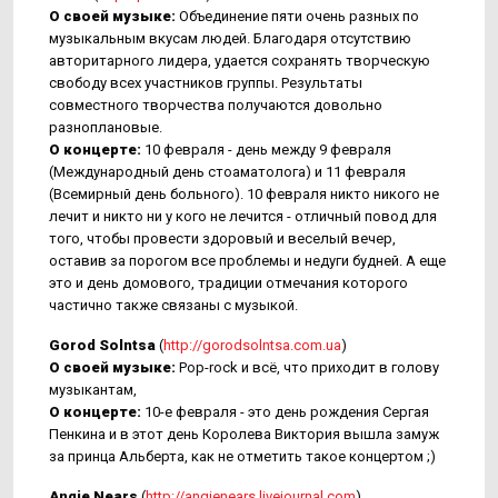
О своей музыке:
Объединение пяти очень разных по
музыкальным вкусам людей. Благодаря отсутствию
авторитарного лидера, удается сохранять творческую
свободу всех участников группы. Результаты
совместного творчества получаются довольно
разноплановые.
О концерте:
10 февраля - день между 9 февраля
(Международный день стоаматолога) и 11 февраля
(Всемирный день больного). 10 февраля никто никого не
лечит и никто ни у кого не лечится - отличный повод для
того, чтобы провести здоровый и веселый вечер,
оставив за порогом все проблемы и недуги будней. А еще
это и день домового, традиции отмечания которого
частично также связаны с музыкой.
Gorod Solntsa
(
http://gorodsolntsa.com.ua
)
О своей музыке:
Pop-rock и всё, что приходит в голову
музыкантам,
О концерте:
10-е февраля - это день рождения Сергая
Пенкина и в этот день Королева Виктория вышла замуж
за принца Альберта, как не отметить такое концертом ;)
Angie Nears
(
http://angienears.livejournal.com
)