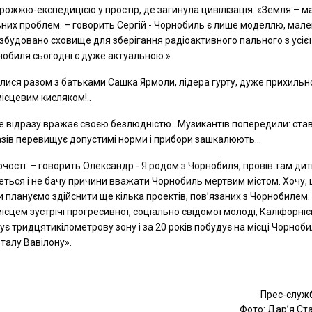
орожжю-експедицією у простір, де загинула цивілізація. «Земля – 
льних проблем. – говорить Сергій - Чорнобиль є лише моделлю, мал
збудовано сховище для зберігання радіоактивного пального з усієї
нобиля сьогодні є дуже актуальною.»
алися разом з батьками Сашка Ярмоли, лідера гурту, дуже прихильн
місцевим кисляком!..
 яке відразу вражає своєю безлюдністю…Музикантів попередили: ста
разів перевищує допустимі норми і прибори зашкалюють…
ості. – говорить Олександр - Я родом з Чорнобиля, провів там дит
очеться і не бачу причини вважати Чорнобиль мертвим містом. Хочу,
плануємо здійснити ще кілька проектів, пов’язаних з Чорнобилем
ісцем зустрічі прогресивної, соціально свідомої молоді, Каліфорніє
ує тридцятикілометрову зону і за 20 років побудує на місці Чорноб
талу Вавілону».
Прес-служ
Фото: Дар’я Ст