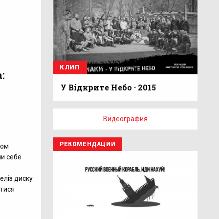
КЛИП
:
У Відкрите Небо · 2015
Видеография
РЕКОМЕНДАЦИИ
бом
ни себе
еліз диску
тися