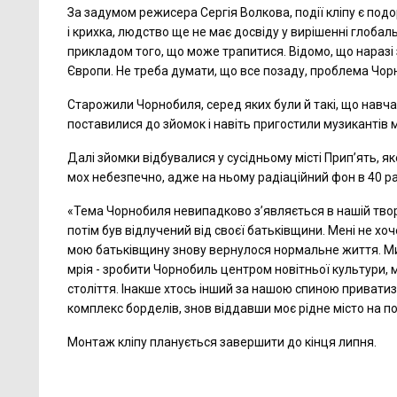
За задумом режисера Сергія Волкова, події кліпу є под
і крихка, людство ще не має досвіду у вирішенні глоба
прикладом того, що може трапитися. Відомо, що наразі 
Європи. Не треба думати, що все позаду, проблема Чор
Старожили Чорнобиля, серед яких були й такі, що навч
поставилися до зйомок і навіть пригостили музикантів 
Далі зйомки відбувалися у сусідньому місті Прип’ять,
мох небезпечно, адже на ньому радіаційний фон в 40 
«Тема Чорнобиля невипадково з’являється в нашій творч
потім був відлучений від своєї батьківщини. Мені не х
мою батьківщину знову вернулося нормальне життя. Ми 
мрія - зробити Чорнобиль центром новітньої культури, м
століття. Інакше хтось інший за нашою спиною приватиз
комплекс борделів, знов віддавши моє рідне місто на по
Монтаж кліпу планується завершити до кінця липня.