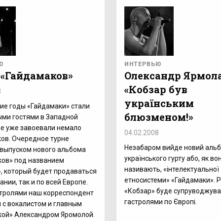
Ю
ИНТЕРВЬЮ
 «Гайдамаков»
Олександр Ярмола
«Кобзар був
8
українським
ие годы «Гайдамаки» стали
блюзменом!»
ми гостями в Западной
де уже завоевали немало
04.02.2008
ов. Очередное турне
Незабаром вийде новий аль
 выпуском нового альбома
українського гурту або, як во
ков» под названием
називають, «інтелектуальної
, который будет продаваться
етносистеми» «Гайдамаки». Р
ании, так и по всей Европе.
«Кобзар» буде супруводжува
стролями наш корреспондент
гастролями по Європі.
 с вокалистом и главным
кой» Александром Яромолой.