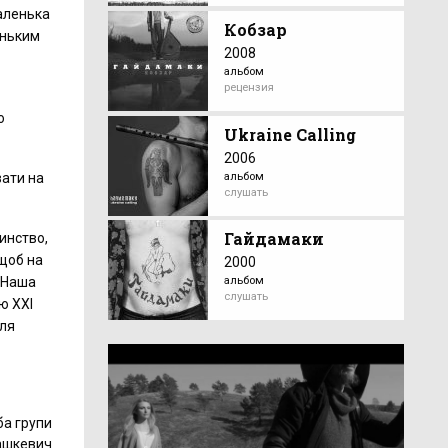
маленька
Кобзар
еньким
2008
альбом
рецензия
о
Ukraine Calling
2006
альбом
вати на
слушать
Гайдамаки
инство,
 щоб на
2000
. Наша
альбом
слушать
ю ХХІ
иля
ба групи
ашкевич