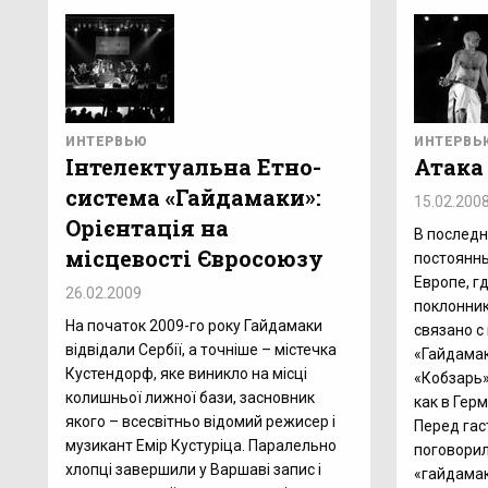
ИНТЕРВЬЮ
ИНТЕРВЬ
Інтелектуальна Етно-
Атака
система «Гайдамаки»:
15.02.200
Орієнтація на
В последн
місцевості Євросоюзу
постоянны
Европе, г
26.02.2009
поклонник
На початок 2009-го року Гайдамаки
связано с
відвідали Сербії, а точніше – містечка
«Гайдама
Кустендорф, яке виникло на місці
«Кобзарь»
колишньої лижної бази, засновник
как в Герм
якого – всесвітньо відомий режисер і
Перед га
музикант Емір Кустуріца. Паралельно
поговорил
хлопці завершили у Варшаві запис і
«гайдама