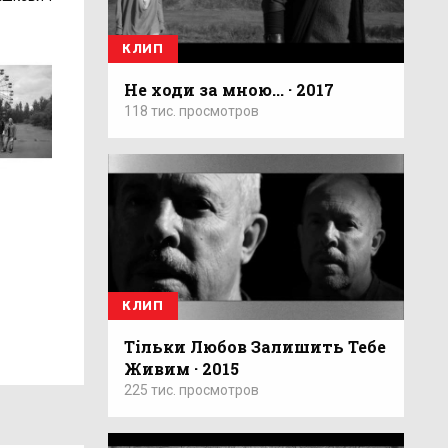
КЛИП
Не ходи за мною... · 2017
118 тис. просмотров
КЛИП
Тільки Любов Залишить Тебе
Живим · 2015
225 тис. просмотров