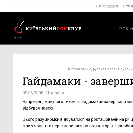
Площадки
Сту
РОК.
v.2.21
К сожалению, русская версия публик
Гайдамаки - заверш
09.06.2008 ·
Новости
Наприкінці минулого тижня «Гайдамаки» завершили зйом
відбувся навесні.
Цього разу зйомки відбувалися на розташованій на річці
сіли у човен та перетворилися на ліквідаторів Чорноби