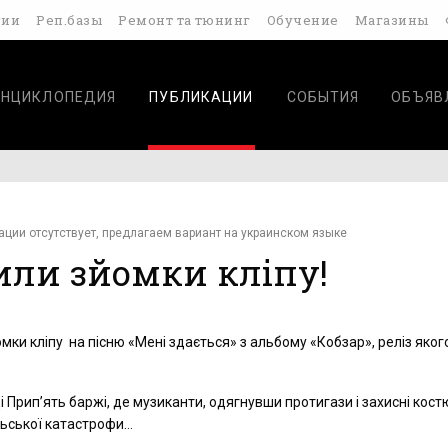
дии
Реп.базы
Ремонт та тюнинг
Обучение
Магазины
ЭНЦИКЛОПЕДИЯ
ПУБЛИКАЦИИ
СОБЫТИЯ
ОБЪЯВ
ации отсутствует, предлагаем вариант на украинском языке
или зйомки кліпу!
ки кліпу на пісню «Мені здається» з альбому «Кобзар», реліз яког
 Прип’ять баржі, де музиканти, одягнувши протигази і захисні кост
льської катастрофи…