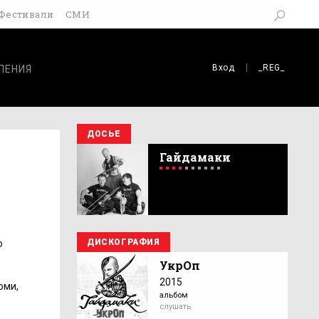
Фестивали
СМИ
Вход
_REG_
ЛЕНИЯ
ДОСЬЕ
Гайдамаки
ДИСКОГРАФИЯ
о
УкрОп
2015
юми,
альбом
слушать