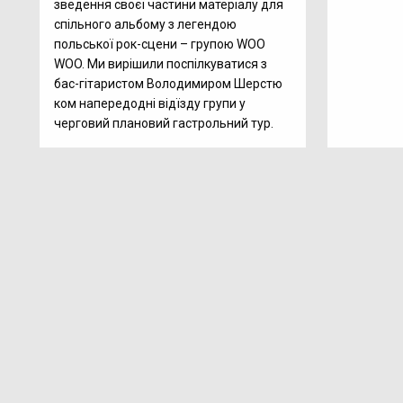
зведення своєї частини матеріалу для
спільного альбому з легендою
польської рок-сцени – групою WOO
WOO. Ми вирішили поспілкуватися з
бас-гітаристом Володимиром Шерстю
ком напередодні відїзду групи у
черговий плановий гастрольний тур.