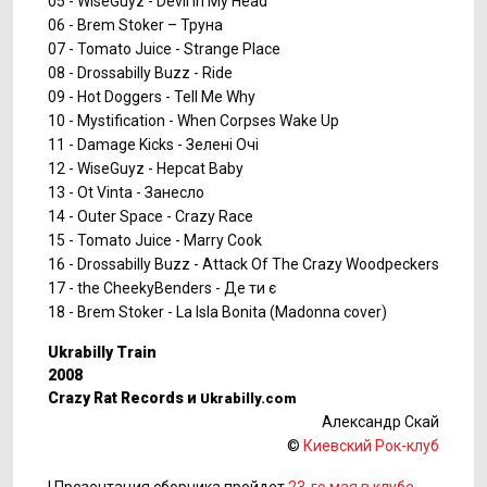
05 - WiseGuyz - Devil In My Head
06 - Brem Stoker – Труна
07 - Tomato Juice - Strange Place
08 - Drossabilly Buzz - Ride
09 - Hot Doggers - Tell Me Why
10 - Mystification - When Corpses Wake Up
11 - Damage Kicks - Зелені Очі
12 - WiseGuyz - Hepcat Baby
13 - Ot Vinta - Занесло
14 - Outer Space - Crazy Race
15 - Tomato Juice - Marry Cook
16 - Drossabilly Buzz - Attack Of The Crazy Woodpeckers
17 - the CheekyBenders - Де ти є
18 - Brem Stoker - La Isla Bonita (Madonna cover)
Ukrabilly Train
2008
Crazy Rat Records и
Ukrabilly.com
Александр Скай
©
Киевский Рок-клуб