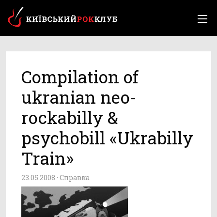
Compilation of
ukranian neo-
rockabilly &
psychobill «Ukrabilly
Train»
23.05.2008 ·
Справка