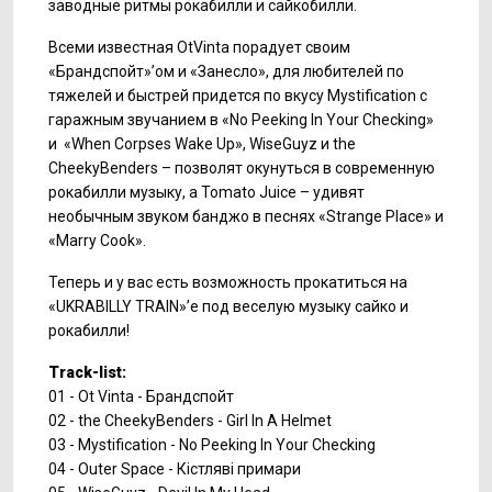
заводные ритмы рокабилли и сайкобилли.
Всеми известная OtVinta порадует своим
«Брандспойт»’ом и «Занесло», для любителей по
тяжелей и быстрей придется по вкусу Mystification с
гаражным звучанием в «No Peeking In Your Checking»
и «When Corpses Wake Up», WiseGuyz и the
CheekyBenders – позволят окунуться в современную
рокабилли музыку, а Tomato Juice – удивят
необычным звуком банджо в песнях «Strange Place» и
«Marry Cook».
Теперь и у вас есть возможность прокатиться на
«UKRABILLY TRAIN»’е под веселую музыку сайко и
рокабилли!
Track-list:
01 - Ot Vinta - Брандспойт
02 - the CheekyBenders - Girl In A Helmet
03 - Mystification - No Peeking In Your Checking
04 - Outer Space - Кістляві примари