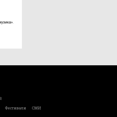
музика».
Я
Фестивали
СМИ