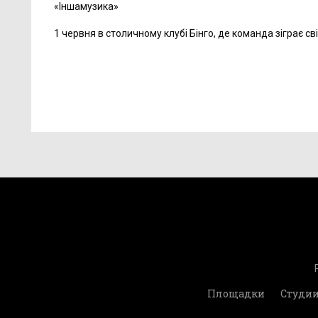
«Іншамузика»
1 червня в столичному клубі Бінго, де команда зіграє сві
Площадки
Студи