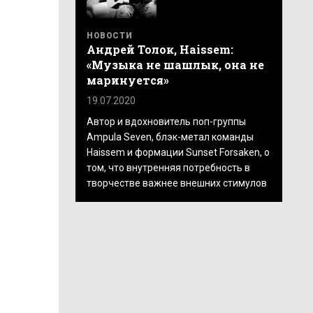
НОВОСТИ
Андрей Толок, Haissem:
«Музыка не шашлык, она не
маринуется»
19.07.2020
Автор и вдохновитель поп-группы
Ampula Seven, блэк-метал команды
Haissem и формации Sunset Forsaken, о
том, что внутренняя потребность в
творчестве важнее внешних стимулов