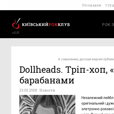
Площадки
Сту
РОК.
v.2.21
К сожалению, русская версия публик
Dollheads. Тріп-хоп, 
барабанами
23.05.2008 ·
Новости
Незалежний лейбл 
оригінальний і дуж
элетронно-рокової 