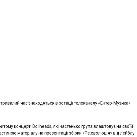
е тривалий час знаходяться в ротації телеканалу «Ентер-Музика».
ому концерті Dollheads, які частенько група влаштовує на своїй
астиною матеріалу на презентації збірки «Ре:еволюція» від лейблу