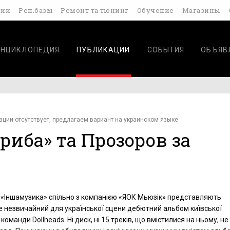
дии
Реп.базы
Ремонт та тюнинг
Обучение
Магазины
ЭНЦИКЛОПЕДИЯ
ПУБЛИКАЦИИ
СОБЫТИЯ
ОБЪЯВ
ации отсутствует, предлагаем вариант на украинском языке
«риба» та Прозоров за
«Іншамузика» спільно з компанією «ЯОК Мьюзік» представляють
е незвичайний для української сцени дебютний альбом київської
команди Dollheads. Ні диск, ні 15 треків, що вмістилися на ньому, н