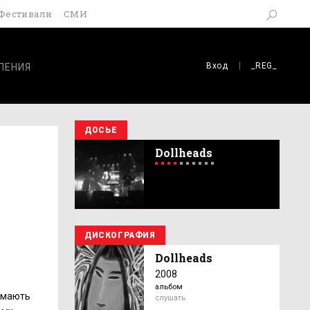
Фестивали
СМИ
Вход
_REG_
ЛЕНИЯ
ДОСЬЕ
Dollheads
ДИСКОГРАФИЯ
Dollheads
2008
альбом
е мають
слушать