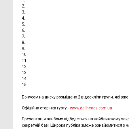
1.
2.
3.
4.
5.
6.
7.
8.
9.
10.
11.
12.
13.
14.
15.
Бонусом на диску розміщено 2 відеокліпи групи, які вж
Офіційна сторінка гурту -
www.dollheads.com.ua
Презентація альбому відбудеться на найближчому закрит
секретній базі. Широка публіка зможе ознайомитися з ч