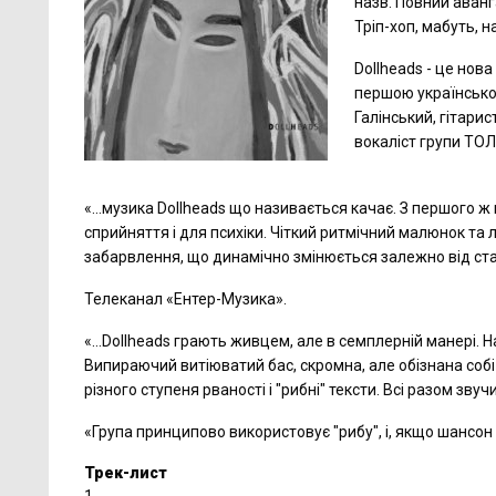
назв. Повний аван
Тріп-хоп, мабуть, н
Dollheads - це нова
першою українською
Галінський, гітари
вокаліст групи ТОЛ
«…музика Dollheads що називається качає. З першого 
сприйняття і для психіки. Чіткий ритмічний малюнок та 
забарвлення, що динамічно змінюється залежно від ста
Телеканал «Ентер-Музика».
«…Dollheads грають живцем, але в семплерній манері. На
Випираючий витіюватий бас, скромна, але обізнана собі 
різного ступеня рваності і "рибні" тексти. Всі разом зв
«Група принципово використовує "рибу", і, якщо шансон -
Трек-лист