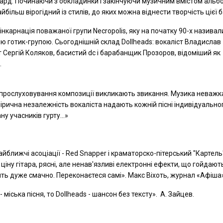
гард. Починаючи з обкладинки і закінчуючи музичним вмістом альб
айбільш вірогідний із стилів, до яких можна віднести творчість цієї 
 інкарнація поважаної групи Necropolis, яку на початку 90-х називал
 готик-групою. Сьогоднішній склад Dollheads: вокаліст Владислав
ст Сергій Коляков, басистий dc і барабанщик Прозоров, відоміший як
.
ж прослуховування композиції викликають звикання. Музика неважк
лірична незалежність вокаліста надають кожній пісні індивідуально
ну учасників гурту…»
йближчі асоціації - Red Snapper і краматорско-пітерський "Картель
ціну гітара, рясні, але ненав'язливі електронні ефекти, що гойдають
учить дуже смачно. Переконаєтеся самі». Макс Віхоть, журнал «Афіша
 міська пісня, то Dollheads - шансон без тексту». А. Зайцев.