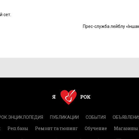
й сет.
Прес-служба лейблу «Інша
РОК.ЭНЦИКЛОПЕДИЯ
ПУБЛИКАЦИИ
СОБЫТИЯ
ОБЪЯВЛЕНИ
и
Реп.базы
Ремонт та тюнинг
Обучение
Магазины