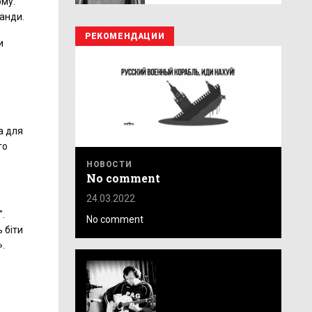
ому.
банди.
РЕКОМЕНДАЦИИ
и
а для
го
НОВОСТИ
No comment
24.03.2022
".
No comment
 біти
».