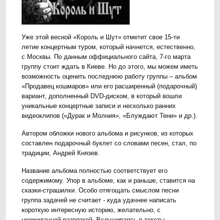
Уже этой весной «Король и Шут» отметит свое 15-ти
летие концертным туром, который начнется, естественно,
с Москвы. По данным оффициального сайта, 7-го марта
группу стоит ждать в Киеве. Но до этого, мы можем иметь
возможность оценить последнюю работу группы – альбом
«Продавец кошмаров» или его расширенный (подарочный)
вариант, дополненный DVD-диском, в который вошли
уникальные концертные записи и несколько ранних
видеоклипов («Дурак и Молния», «Блуждают Тени» и др.).
Aвтором обложки нового альбома и рисунков, из которых
составлен подарочный буклет со словами песен, стал, по
традиции, Андрей Князев.
Название альбома полностью соответствует его
содержимому. Упор в альбоме, как и раньше, ставится на
сказки-страшилки. Особо отягощать смыслом песни
группа задачей не считает - куда удачнее написать
короткую интересную историю, желательно, с
неожиданной развязкой. Вслушиваясь в тексты,