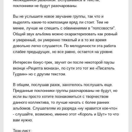
поклонники не будут разочарованы.
Вы не услышите новое звучание группы, так что и
выделять какие-то композиции вряд ли стоит. Тем не
менее, лучше не спешить с обвинениями в "попсовости".
Общий звук альбома можно охарактеризовать как ровный
и уверенный, он умеренно тяжелый и в то же время
довольно легко слушается. По мелодичности эта работа
слабее предыдущих, но все равно, остается на уровне.
Интересен бонус-трек, звучит он после некоторой паузы
вконце «Рецепта монаха», по сути это тот же «Писатель
Гудвин» но с другим текстом.
В общем, послушав разок, захотелось послушать еще.
Преданные поклонники группы разочарованы не будут, но
если вы просто хотите познакомиться с творчеством
данного коллектива, то лучше начать с более ранних
альбомов. Слушателям из разряда «ну нравится кое-что»
- слушайте, возможно, именно этот «Король и Шут» то что
вам нужно.
Трэк-лист: