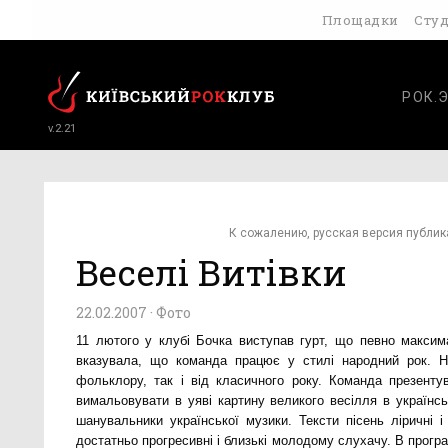
Площадки
Сту
РОК.
v.2.21
К сожалению, русская версия публик
Веселі Витівки
22.02.2007 ·
Фото
11 лютого у клубі Бочка виступав гурт, що певно макси
вказувала, що команда працює у стилі народний
рок. Н
фольклору, так і від класичного року. Команда презент
вимальовувати в уяві картину великого весілля в українсь
шанувальники української музики. Тексти пісень ліричні 
достатньо прогресивні і близькі молодому слухачу. В програмі