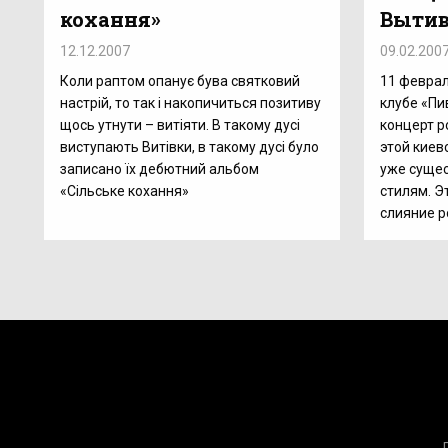
кохання»
Выти
12.12.2007
09.02.200
Коли раптом опанує бува святковий
11 феврал
настрій, то так і накопичиться позитиву
клубе «Пи
щось утнути – витіяти. В такому дусі
концерт р
виступають Витівки, в такому дусі було
этой киев
записано їх дебютний альбом
уже суще
«Сільське кохання»
стилям. Э
слияние р