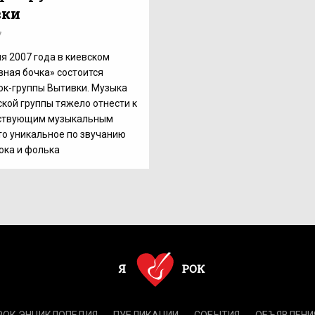
вки
7
я 2007 года в киевском
вная бочка» состоится
ок-группы Вытивки. Музыка
ской группы тяжело отнести к
ствующим музыкальным
то уникальное по звучанию
ока и фолька
РОК.ЭНЦИКЛОПЕДИЯ
ПУБЛИКАЦИИ
СОБЫТИЯ
ОБЪЯВЛЕНИ