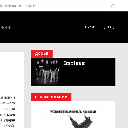
Фестивали
СМИ
Вход
_REG_
ЛЕНИЯ
ДОСЬЕ
Витівки
итівки»
і
РЕКОМЕНДАЦИИ
їнського
у почали
і й малі
й ударні
 і «Край,