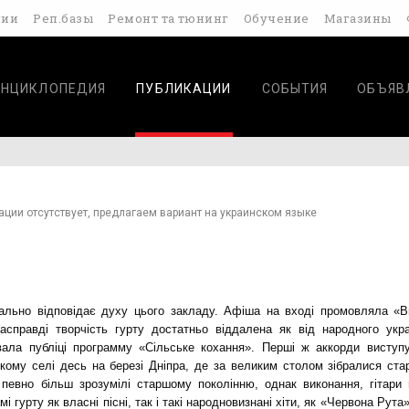
дии
Реп.базы
Ремонт та тюнинг
Обучение
Магазины
ЭНЦИКЛОПЕДИЯ
ПУБЛИКАЦИИ
СОБЫТИЯ
ОБЪЯВ
ации отсутствует, предлагаем вариант на украинском языке
мально відповідає духу цього закладу. Афіша на вході промовляла
«В
асправді творчість гурту достатньо віддалена як від народного укра
увала публіці программу
«Сільське кохання»
. Перші ж аккорди виступ
кому селі десь на березі Дніпра, де за великим столом зібралися стар
і певно більш зрозумілі старшому поколінню, однак виконання, гітари 
 гурту як власні пісні, так і такі народновизнані хіти, як
«Червона Рута»