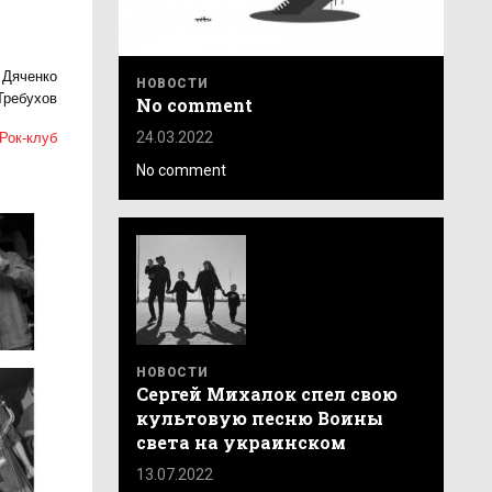
 Дяченко
НОВОСТИ
Требухов
No comment
24.03.2022
Рок-клуб
No comment
НОВОСТИ
Сергей Михалок спел свою
культовую песню Воины
света на украинском
13.07.2022