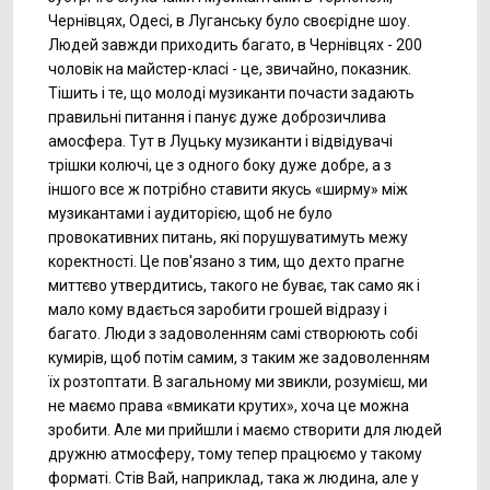
Чернівцях, Одесі, в Луганську було своєрідне шоу.
Людей завжди приходить багато, в Чернівцях - 200
чоловік на майстер-класі - це, звичайно, показник.
Тішить і те, що молоді музиканти почасти задають
правильні питання і панує дуже доброзичлива
амосфера. Тут в Луцьку музиканти і відвідувачі
трішки колючі, це з одного боку дуже добре, а з
іншого все ж потрібно ставити якусь «ширму» між
музикантами і аудиторією, щоб не було
провокативних питань, які порушуватимуть межу
коректності. Це пов'язано з тим, що дехто прагне
миттєво утвердитись, такого не буває, так само як і
мало кому вдається заробити грошей відразу і
багато. Люди з задоволенням самі створюють собі
кумирів, щоб потім самим, з таким же задоволенням
їх розтоптати. В загальному ми звикли, розумієш, ми
не маємо права «вмикати крутих», хоча це можна
зробити. Але ми прийшли і маємо створити для людей
дружню атмосферу, тому тепер працюємо у такому
форматі. Стів Вай, наприклад, така ж людина, але у