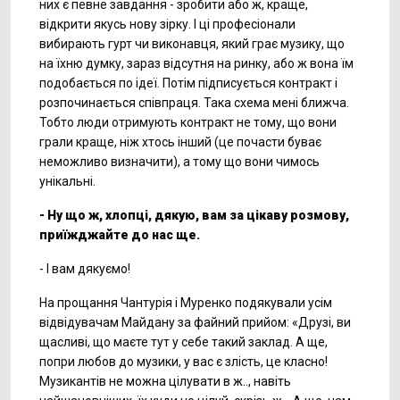
них є певне завдання - зробити або ж, краще,
відкрити якусь нову зірку. І ці професіонали
вибирають гурт чи виконавця, який грає музику, що
на їхню думку, зараз відсутня на ринку, або ж вона їм
подобається по ідеї. Потім підписується контракт і
розпочинається співпраця. Така схема мені ближча.
Тобто люди отримують контракт не тому, що вони
грали краще, ніж хтось інший (це почасти буває
неможливо визначити), а тому що вони чимось
унікальні.
- Ну що ж, хлопці, дякую, вам за цікаву розмову,
приїжджайте до нас ще.
- І вам дякуємо!
На прощання Чантурія і Муренко подякували усім
відвідувачам Майдану за файний прийом: «Друзі, ви
щасливі, що маєте тут у себе такий заклад. А ще,
попри любов до музики, у вас є злість, це класно!
Музикантів не можна цілувати в ж.., навіть