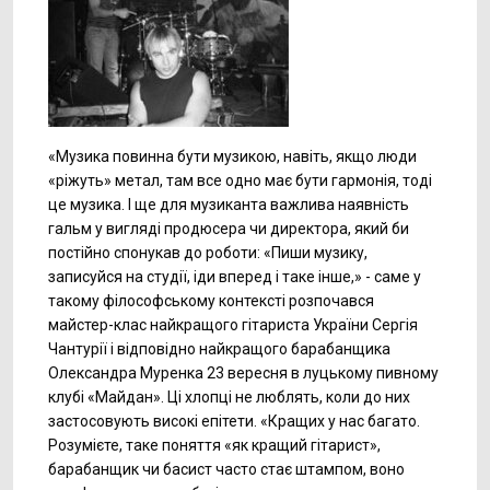
«Музика повинна бути музикою, навіть, якщо люди
«ріжуть» метал, там все одно має бути гармонія, тоді
це музика. І ще для музиканта важлива наявність
гальм у вигляді продюсера чи директора, який би
постійно спонукав до роботи: «Пиши музику,
записуйся на студії, іди вперед і таке інше,» - саме у
такому філософському контексті розпочався
майстер-клас найкращого гітариста України Сергія
Чантурії і відповідно найкращого барабанщика
Олександра Муренка 23 вересня в луцькому пивному
клубі «Майдан». Ці хлопці не люблять, коли до них
застосовують високі епітети. «Кращих у нас багато.
Розумієте, таке поняття «як кращий гітарист»,
барабанщик чи басист часто стає штампом, воно