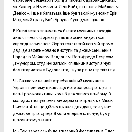
барабанні семінари поряд з такими барабанщиками,
як Хакнер з Німеччини, Лені Вайт, він грав з Майлозом
Девісом, і ще з багатьма, іще був такий музикант Ерік
Мор, який грає у Бобі Брауна, було дуже цікаво.
В Києві тепер планується багато музичних заходів
аналогічного формату, так що осінь видасться
справді насиченою. Зараз також вийшов мій промо-
двд, де зафільмовано виступи та джем-сейшени з
Наредою Майклом Волданом, Вольфредо Реярсом
Джуніором, студійні записи, спільний виступ з Чубі -
бас-гітаристом з Будапешта, - купа різних треків і т.д.
Ч.- Сашко чи не найзатребуваніший музикант в
Україні, причому цікаво, що його запрошують усі - і
поп- і рок-колективи, хоча б для запису альбому. З
молодих і популярних він зараз співпрацює з Мікою
Ньютон. А те що дійсно цікаво і для душі, то є у них
джазове тріо, супер. Я коли вперше їх почув, був у
цілковитому захваті.
М.- Так, зараз ось буде джазовий фестиваль в Одесі,