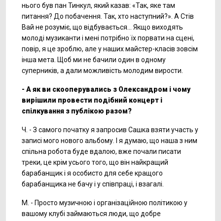
нього був пан Тинкул, який казав: «Так, яке там
питання? До побачення. Так, хто наступний?». А Стів
Вай не розуміє, що відбувається... Якщо виходять
молоді музиканти і мені потрібно їх порвати на сцені,
повір, я це зроблю, але у наших майстер-класів зовсім
інша мета. Щоб ми не бачили один в одному
суперників, а дали можливість молодим вирости.
- А як ви скооперувались з Олександром і чому
вирішили провести подібний концерт і
спілкування з публікою разом?
Ч. - З самого початку я запросив Сашка взяти участь у
записі мого нового альбому. І я думаю, що наша з ним
спільна робота буде вдалою, вже почали писати
треки, це крім усього того, що він найкращий
барабанщик і я особисто для себе кращого
барабанщика не бачу і у співпраці, і взагалі.
М. - Просто музичною і організаційною політикою у
вашому клубі займаються люди, що добре