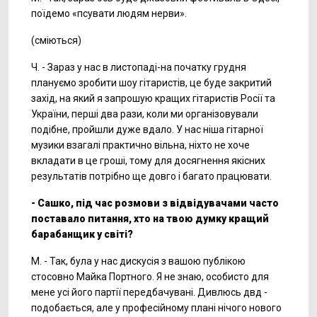
поїдемо «псувати людям нерви».
(сміються)
Ч. - Зараз у нас в листопаді-на початку грудня
плануємо зробити шоу гітаристів, це буде закритий
захід, на який я запрошую кращих гітаристів Росії та
України, перші два рази, коли ми організовували
подібне, пройшли дуже вдало. У нас ніша гітарної
музики взагалі практично вільна, ніхто не хоче
вкладати в це гроші, тому для досягнення якісних
результатів потрібно ще довго і багато працювати.
- Сашко, під час розмови з відвідувачами часто
поставало питання, хто на твою думку кращий
барабанщик у світі?
М. - Так, була у нас дискусія з вашою публікою
стосовно Майка Портного. Я не знаю, особисто для
мене усі його партії передбачувані. Дивлюсь двд -
подобається, але у професійному плані нічого нового