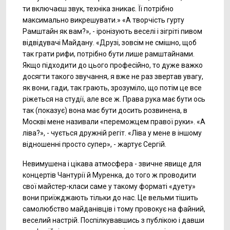
ти включаєш звук, техніка зникає. Її потрібно
максимально викрешувати.» «А творчість гурту
Рамштайн як вам?», - іронізують веселі і зігріті пивом
відвідувачі Майдану. «Друзі, зовсім не смішно, щоб
так грати рифи, потрібно бути лише рамштайнами.
Якщо підходити до цього професійно, то дуже важко
досягти такого звучання, я вже не раз звертав увагу,
як вони, гади, так грають, зрозуміло, що потім це все
ріжеться на студії, але все ж. Права рука має бути ось
так (показує) вона має бути досить розвинена, в
Москві мене називали «переможцем правої руки». «А
ліва?», - чується дружній регіт. «Ліва у мене в іншому
відношенні просто супер», - жартує Сергій.
Невимушена і цікава атмосфера - звичне явище для
концертів Чантурії й Муренка, до того ж проводити
свої майстер-класи саме у такому форматі «дуету»
вони приїжджають тільки до нас. Це вельми тішить
самолюбство майданівців і тому провокує на файний,
веселий настрій. Поспілкувавшись з публікою і давши