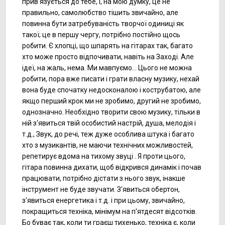
прив'язується до тебе, і, на мою думку, це не
правильно, самолюбство тішить звичайно, але
повинна бути затребуваність творчої одиниці як
такої; це в першу чергу, потрібно постійно щось
робити. Є хлопці, що шпарять на гітарах так, багато
хто може просто відпочивати, навіть на Заході. Але
ідеї, на жаль, нема. Ми мавпуємо… Цього не можна
робити, пора вже писати і грати власну музику, нехай
вона буде спочатку недосконалою і кострубатою, але
якщо перший крок ми не зробимо, другий не зробимо,
однозначно. Необхідно творити свою музику, тільки в
ній з'явиться твій особистий настрій, душа, мелодія і
т.д., Звук, до речі, теж дуже особлива штука і багато
хто з музикантів, не маючи технічних можливостей,
репетирує вдома на тихому звуці . Я проти цього,
гітара повинна дихати, щоб відкрився динамік і почав
працювати, потрібно дістати з нього звук, інакше
інструмент не буде звучати. З'явиться обертон,
з'явиться енергетика і т.д. і при цьому, звичайно,
покращиться техніка, мінімум на п'ятдесят відсотків.
Бо буває так, коли ти граєш тихенько, техніка є, коли