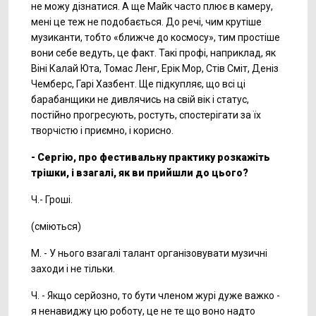
не можу дізнатися. А ще Майк часто плює в камеру,
мені це теж не подобається. До речі, чим крутіше
музиканти, тобто «ближче до космосу», тим простіше
вони себе ведуть, це факт. Такі профі, наприклад, як
Віні Калай Юта, Томас Ленг, Ерік Мор, Стів Сміт, Деніз
Чемберс, Гарі Хазбент. Ще підкупляє, що всі ці
барабанщики не дивлячись на свій вік і статус,
постійно прогресують, ростуть, спостерігати за їх
творчістю і приємно, і корисно.
- Сергію, про фестивальну практику розкажіть
трішки, і взагалі, як ви прийшли до цього?
Ч.- Гроші.
(сміються)
М. - У нього взагалі талант організовувати музичні
заходи і не тільки.
Ч. - Якщо серйозно, то бути членом журі дуже важко -
я ненавиджу цю роботу, це не те що воно надто