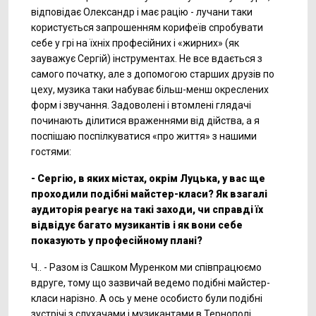
відповідає Олександр і має рацію - лучани таки
користується запрошенням корифеїв спробувати
себе у грі на їхніх професійних і «жирних» (як
зауважує Сергій) інструментах. Не все вдається з
самого початку, але з допомогою старших друзів по
цеху, музика таки набуває більш-менш окреслених
форм і звучання. Задоволені і втомлені глядачі
починають ділитися враженнями від дійства, а я
поспішаю поспілкуватися «про життя» з нашими
гостями:
- Сергію, в яких містах, окрім Луцька, у вас ще
проходили подібні майстер-класи? Як взагалі
аудиторія реагує на такі заходи, чи справді їх
відвідує багато музикантів і як вони себе
показують у професійному плані?
Ч.. - Разом із Сашком Муренком ми співпрацюємо
вдруге, тому що зазвичай ведемо подібні майстер-
класи нарізно. А ось у мене особисто були подібні
зустрічі з слухачами і музикантами в Тернополі,