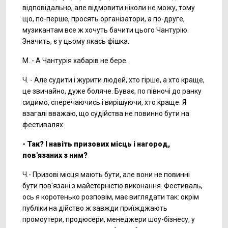
відповідально, але відмовити ніколи не можу, тому
що, по-перше, просять організатори, а по-друге,
музикантам все ж хочуть бачити цього Чантурію.
Значить, є у цьому якась фішка.
М. - А Чантурія хабарів не бере.
Ч. - Але судити і журити людей, хто гірше, а хто краще,
це звичайно, дуже боляче. Буває, по півночі до ранку
сидимо, сперечаючись і вирішуючи, хто краще. Я
взагалі вважаю, що судійства не повинно бути на
фестивалях.
- Так? І навіть призових місць і нагород,
пов'язаних з ним?
Ч.- Призові місця мають бути, але вони не повинні
бути пов'язані з майстерністю виконання. Фестиваль,
ось я коротенько розповім, має виглядати так: окрім
публіки на дійство ж завжди приїжджають
промоутери, продюсери, менеджери шоу-бізнесу, у