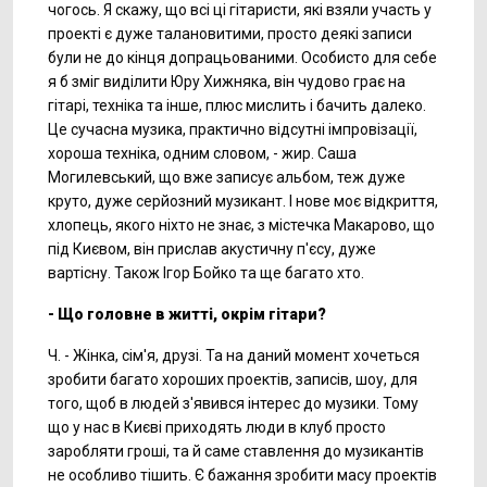
чогось. Я скажу, що всі ці гітаристи, які взяли участь у
проекті є дуже талановитими, просто деякі записи
були не до кінця допрацьованими. Особисто для себе
я б зміг виділити Юру Хижняка, він чудово грає на
гітарі, техніка та інше, плюс мислить і бачить далеко.
Це сучасна музика, практично відсутні імпровізації,
хороша техніка, одним словом, - жир. Саша
Могилевський, що вже записує альбом, теж дуже
круто, дуже серйозний музикант. І нове моє відкриття,
хлопець, якого ніхто не знає, з містечка Макарово, що
під Києвом, він прислав акустичну п'єсу, дуже
вартісну. Також Ігор Бойко та ще багато хто.
- Що головне в житті, окрім гітари?
Ч. - Жінка, сім'я, друзі. Та на даний момент хочеться
зробити багато хороших проектів, записів, шоу, для
того, щоб в людей з'явився інтерес до музики. Тому
що у нас в Києві приходять люди в клуб просто
заробляти гроші, та й саме ставлення до музикантів
не особливо тішить. Є бажання зробити масу проектів