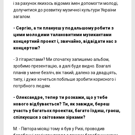
і за рахунок якихось відомих імен допомогти молоді,
долучитися до розвитку музичної культури України
загалом.
- Сергію, а ти плануєш у подальшому робити з
цими молодими талановитими музикантами
концертний проект і, звичайно, відвідати нас з
концертом?
- З гітаристами? Ми спочатку запишемо альбом,
зробимо презентацію, а далі буде видно. Взагалі
планів у мене безліч, вік такий, далеко за двадцять,
типу, і дуже хочеться побільше зробити корисного і
потрібного людям.
- Олександре, тепер ти розкажи, що у тебе
нового відбувається? Ти, як завжди, береш
участь у багатьох проектах, багато їздиш, граєш,
спілкуєшся з світовими зірками?
М. - Півтора місяці тому я був у Ризі, проводив