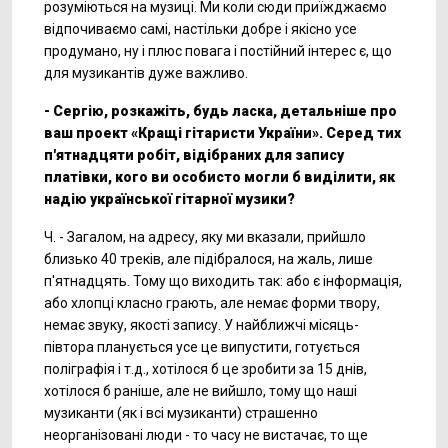
розуміються на музиці. Ми коли сюди приїжджаємо
відпочиваємо самі, настільки добре і якісно усе
продумано, ну і плюс повага і постійний інтерес є, що
для музикантів дуже важливо.
- Сергію, розкажіть, будь ласка, детальніше про
ваш проект «Кращі гітаристи України». Серед тих
п'ятнадцяти робіт, відібраних для запису
платівки, кого ви особисто могли б виділити, як
надію української гітарної музики?
Ч. - Загалом, на адресу, яку ми вказали, прийшло
близько 40 треків, але підібралося, на жаль, лише
п'ятнадцять. Тому що виходить так: або є інформація,
або хлопці класно грають, але немає форми твору,
немає звуку, якості запису. У найближчі місяць-
півтора планується усе це випустити, готується
поліграфія і т.д., хотілося б це зробити за 15 днів,
хотілося б раніше, але не вийшло, тому що наші
музиканти (як і всі музиканти) страшенно
неорганізовані люди - то часу не вистачає, то ще