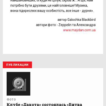
найшановніших, їх куди не цілуй, скрізь ж... А ще, нам
потрібно бути друзями, це найголовніше! Музика,
вона підкреслює вашу особистість, все інше - дурня».
автор Galochka Blackbird
автори фото - Zeppelin та Александра
www.maydan.com.ua
ПУБЛИКАЦИИ
ФОТО
Клубе «Дакота» состоялась «Битва