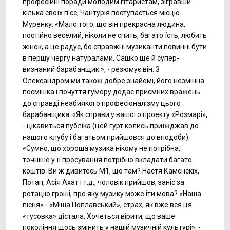
професійні поради молодим гітаристам, зігравши
кілька своїх п'єс, Чантурія поступається місцю
Муренку: «Мало того, що він прекрасна людина,
постійно веселий, ніколи не спить, багато їсть, любить
жінок, а це радує, бо справжні музиканти повинні бути
в першу чергу натуралами, Сашко ще й супер-
визнаний барабанщик.», - резюмує він. З
Олександром ми також добре знайомі, його незмінна
посмішка і почуття гумору додає приємних вражень
до справді неабиякого професіоналізму цього
барабанщика. «Як справи у вашого проекту «Розмарі»,
- цікавиться публіка (цей гурт колись приїжджав до
нашого клубу і багатьом прийшовся до вподоби).
«Сумно, що хороша музика нікому не потрібна,
точніше у її просування потрібно вкладати багато
коштів. Ви ж дивитесь М1, що там? Настя Камєнскіх,
Потап, Асія Ахат і т.д., чоловік прийшов, заніс за
ротацію гроші, про яку музику може іти мова? «Наша
пісня» - «Міша Поплавський», страх, як вже вся ця
«тусовка» дістала. Хочеться вірити, що ваше
покоління щось змінить у нашій музичній культурі», -