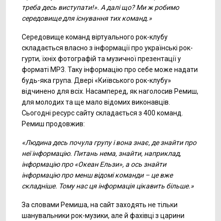
треба десь виступати!». А далі що? Ми ж робимо
середовище для існування тих команд.»
Середовище команд віртуального рок-клубу
складається власно з інформації про українські рок-
гурти, їхніх фотографій та музичної презентації у
форматі MP3. Таку інформацію про себе може надати
будь-яка група. Двері «Київського рок-клубу»
відчинено для всіх. Насамперед, як наголосив Ремиш,
для молодих та ще мало відомих виконавців.
Сьогодні ресурс сайту складається з 400 команд.
Ремиш продовжив:
«Людина десь почула групу і вона знає, де знайти про
неї інформацію. Питань нема, знайти, наприклад,
інформацію про «Океан Ельзи», а ось знайти
інформацію про менш відомі команди – це вже
складніше. Тому нас ця інформація цікавить більше.»
За словами Ремиша, на сайт заходять не тільки
шанувальники рок-музики, але й фахівці з царини