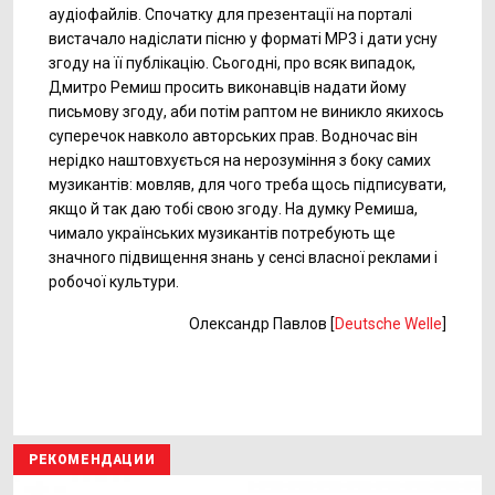
аудіофайлів. Спочатку для презентації на порталі
вистачало надіслати пісню у форматі MP3 і дати усну
згоду на її публікацію. Сьогодні, про всяк випадок,
Дмитро Ремиш просить виконавців надати йому
письмову згоду, аби потім раптом не виникло якихось
суперечок навколо авторських прав. Водночас він
нерідко наштовхується на нерозуміння з боку самих
музикантів: мовляв, для чого треба щось підписувати,
якщо й так даю тобі свою згоду. На думку Ремиша,
чимало українських музикантів потребують ще
значного підвищення знань у сенсі власної реклами і
робочої культури.
Олександр Павлов [
Deutsche Welle
]
РЕКОМЕНДАЦИИ