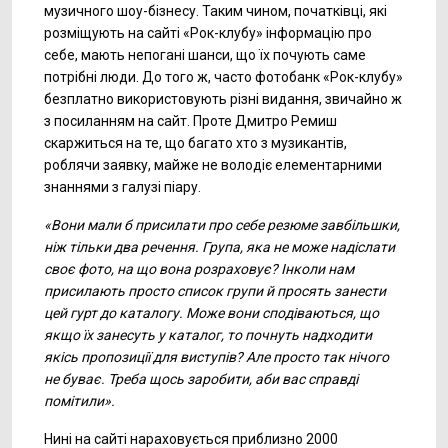
музичного шоу-бізнесу. Таким чином, початківці, які
розміщують на сайті «Рок-клубу» інформацію про
себе, мають непогані шанси, що їх почують саме
потрібні люди. До того ж, часто фотобанк «Рок-клубу»
безплатно використовують різні видання, звичайно ж
з посиланням на сайт. Проте Дмитро Ремиш
скаржиться на те, що багато хто з музикантів,
роблячи заявку, майже не володіє елементарними
знаннями з галузі піару.
«Вони мали б присилати про себе резюме завбільшки,
ніж тільки два речення. Група, яка не може надіслати
своє фото, на що вона розраховує? Інколи нам
присилають просто список групи й просять занести
цей гурт до каталогу. Може вони сподіваються, що
якщо їх занесуть у каталог, то почнуть надходити
якісь пропозиції для виступів? Але просто так нічого
не буває. Треба щось заробити, аби вас справді
помітили».
Нині на сайті нараховується приблизно 2000