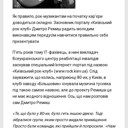
Як правило, рок-музикантам на початку кар'єри
доводиться складно. Засновник порталу «Київський
рок-клуб» Дмитро Ремиш радить молодим
виконавцям передусім навчитися правильно себе
презентувати.
П'ять років тому ІТ-фахівець, а нині викладач
Всеукраїнського центру реабілітації інвалідів
заснував спеціальний Інтернет-портал під назвою
«Київський рок-клуб» (www.rock.kiev.ua). Слід
зауважити, що колись, наприкінці 80-их, у Києві, в
клубі заводу «Більшовик» існувала музична тусовка
під такою самою назвою, але до проекту Ремиша це
не має жодного відношення. Ось, що нам розповів
сам Дмитро Ремиш:
«Те, що було у 80-их, було геть іншою ідеєю. Тоді
зібралися групи, яким просто видали приміщення.
Просто були команди, які прийшли й попросили : «Нам