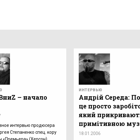
Ю
ИНТЕРВЬЮ
ВниZ – начало
Андрій Середа: П
це просто заробіт
який прикривают
7
примітивною му
вное интервью продюсера
ргея Степаненко спец. кору
18.01.2006
ы «Премьера» (Херсон).