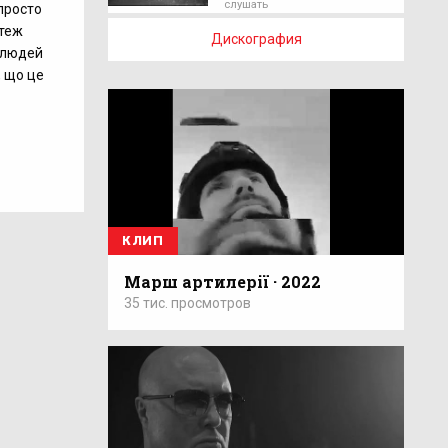
слушать
просто
 теж
Дискография
 людей
, що це
КЛИП
Марш артилерії · 2022
35 тис. просмотров