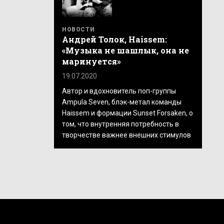
НОВОСТИ
Андрей Толок, Haissem:
«Музыка не шашлык, она не
маринуется»
19.07.2020
Автор и вдохновитель поп-группы
Ampula Seven, блэк-метал команды
Haissem и формации Sunset Forsaken, о
том, что внутренняя потребность в
творчестве важнее внешних стимулов