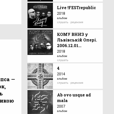
Live !FESTrepublic
2018
альбом
слушать · рецензия
КОМУ ВНИЗ у
Львівській Опері.
2006.12.01...
2018
альбом
слушать
4
2014
опса —
альбом
слушать · рецензия
ок,
ь
Ab ovo usque ad
зикою
mala
2007
альбом