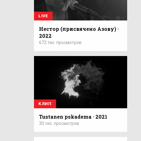
LIVE
Нестор (присвячено Азову) ·
2022
672 тис. просмотров
КЛИП
Tustanen pskadema · 2021
30 тис. просмотров