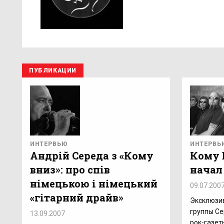
ПУБЛИКАЦИИ
ИНТЕРВЬЮ
ИНТЕРВЬ
Андрій Середа з «Кому
Кому 
вниз»: про спів
начал
німецькою і німецький
09.07.200
«гітарний драйв»
Эксклюзи
группы Се
13.09.2007
рок-газет