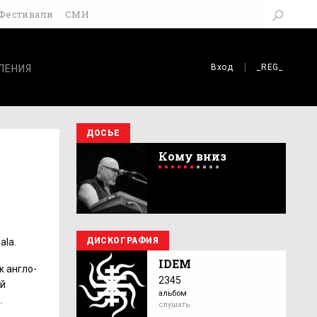
Фестивали
СМИ
Вход
_REG_
ЛЕНИЯ
ДОСЬЕ
Кому вниз
ДИСКОГРАФИЯ
ala.
IDEM
ж англо-
2345
ий
альбом
.
слушать