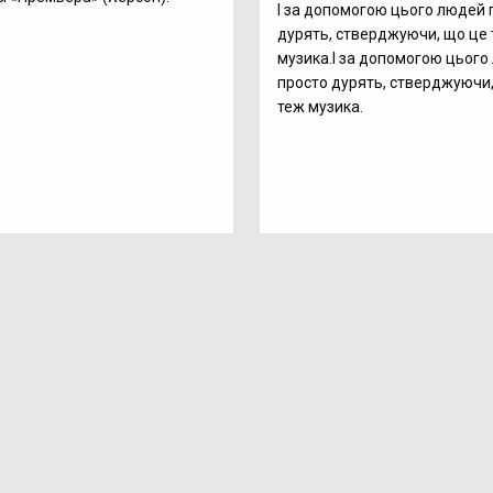
І за допомогою цього людей 
дурять, стверджуючи, що це
музика.І за допомогою цього
просто дурять, стверджуючи
теж музика.