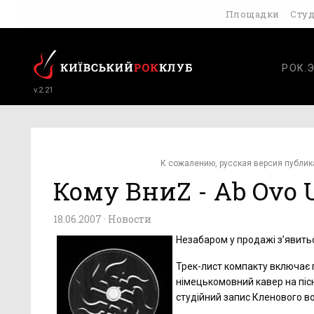
Площадки
Сту
РОК.
v.2.21
К сожалению, русская версия публик
Кому ВниZ - Ab Ovo 
18.06.2007 ·
Новости
Незабаром у продажі з’явитьс
Трек-лист компакту включає пі
німецькомовний кавер на пісн
студійний запис Кленового вог