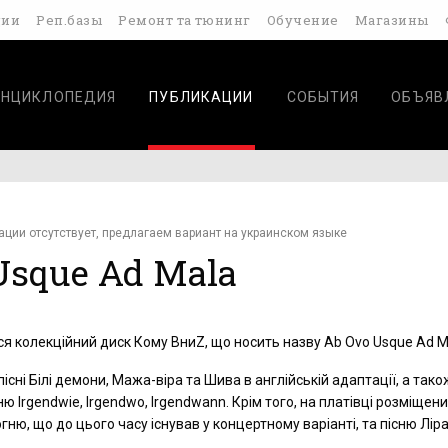
дии
Реп.базы
Ремонт та тюнинг
Обучение
Магазины
ЭНЦИКЛОПЕДИЯ
ПУБЛИКАЦИИ
СОБЫТИЯ
ОБЪЯВ
ации отсутствует, предлагаем вариант на украинском языке
Usque Ad Mala
я колекційний диск Кому ВниZ, що носить назву Ab Ovo Usque Ad M
сні Білі демони, Мажа-віра та Шива в англійській адаптації, а тако
ю Irgendwie, Irgendwo, Irgendwann. Крім того, на платівці розміщен
ню, що до цього часу існував у концертному варіанті, та пісню Ліра