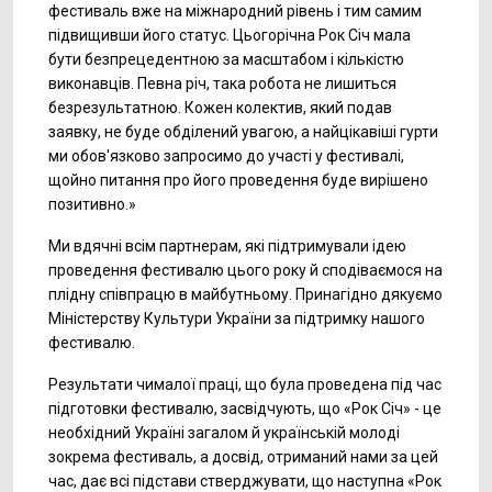
фестиваль вже на міжнародний рівень і тим самим
підвищивши його статус. Цьогорічна Рок Січ мала
бути безпрецедентною за масштабом і кількістю
виконавців. Певна річ, така робота не лишиться
безрезультатною. Кожен колектив, який подав
заявку, не буде обділений увагою, а найцікавіші гурти
ми обов'язково запросимо до участі у фестивалі,
щойно питання про його проведення буде вирішено
позитивно.»
Ми вдячні всім партнерам, які підтримували ідею
проведення фестивалю цього року й сподіваємося на
плідну співпрацю в майбутньому. Принагідно дякуємо
Міністерству Культури України за підтримку нашого
фестивалю.
Результати чималої праці, що була проведена під час
підготовки фестивалю, засвідчують, що «Рок Січ» - це
необхідний Україні загалом й українській молоді
зокрема фестиваль, а досвід, отриманий нами за цей
час, дає всі підстави стверджувати, що наступна «Рок