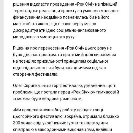
рішення відкласти проведення «Рок Січі» на пізніший
термін, адже реалізація проекту за умов мінімального
фінансування неодмінно позначилась би на його
масштабі та якості, що в свою чергу могло
дискредитувати ідею соціально-ангажованого
молодіжного мистецького руху.
Рішення про перенесення «Рок Січі» цього року не
було для нас простим, та проте ми й далі лишаємося
на позиціях прихильності принципам соціальної
відповідальності, які були засадничими під час
створення фестивалю.
Олег Скрипка, ініціатор фестивалю, упевнений, що ті
проблеми, що постали перед «Рок Січчю» тимчасові й
їх можна буде невдовзі розв'язати:
«Ми провели масштабну роботу по підготовці
цьогорічного фестивалю, зокрема, отримали близько
300 заявок від українських гуртів та налагодили
співпрацю з закордонними виконавцями, вивівши