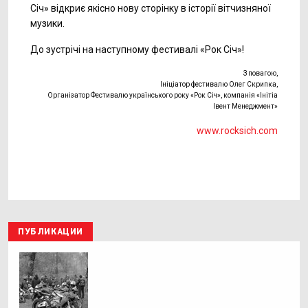
Січ» відкриє якісно нову сторінку в історії вітчизняної
музики.
До зустрічі на наступному фестивалі «Рок Січ»!
З повагою,
Ініціатор фестивалю Олег Скрипка,
Організатор Фестивалю українського року «Рок Січ», компанія «Інітіа
Івент Менеджмент»
www.rocksich.com
ПУБЛИКАЦИИ