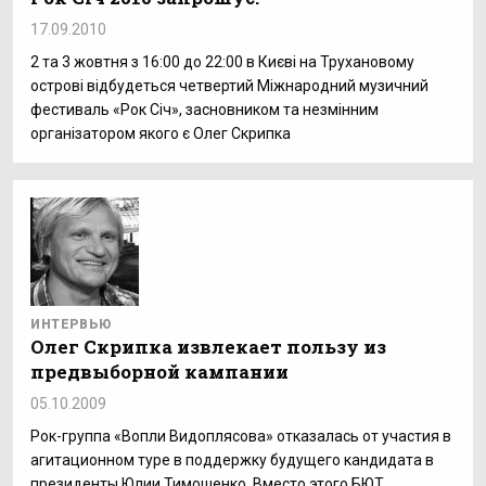
17.09.2010
2 та 3 жовтня з 16:00 до 22:00 в Києві на Трухановому
острові відбудеться четвертий Міжнародний музичний
фестиваль «Рок Січ», засновником та незмінним
організатором якого є Олег Скрипка
ИНТЕРВЬЮ
Олег Скрипка извлекает пользу из
предвыборной кампании
05.10.2009
Рок-группа «Вопли Видоплясова» отказалась от участия в
агитационном туре в поддержку будущего кандидата в
президенты Юлии Тимошенко. Вместо этого БЮТ