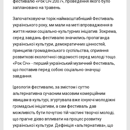
фестивалю «Рок Січ 2007», проведення якого було
заплановано на травень.
Започатковуючи торік наймасштабніший Фестиваль
українського року, ми мали на меті впровадження в
життя низки соціально-культурних ініціатив. Зокрема,
серед завдань фестивалю значились пропаганда
української культури, демократичних цінностей,
принципів громадянського суспільства, сприяння
розвиткові екологічної свідомості серед молоді тощо.
«Рок Січ» - перший український музичний Фестиваль,
що поставив перед собою соціально-значущі
завдання.
Ідеологія фестивалю, за змістом і суттю
альтернативна сучасним масовим комерційним
явищам в культурі, згуртувала вже існуючі молодіжні
громадські ініціативи, а сам фестиваль дав
можливість бути почутою тій частині творчої молоді,
що прагне дієво впливати на процес розвитку
української культури. Дефініція «альтернатива», що