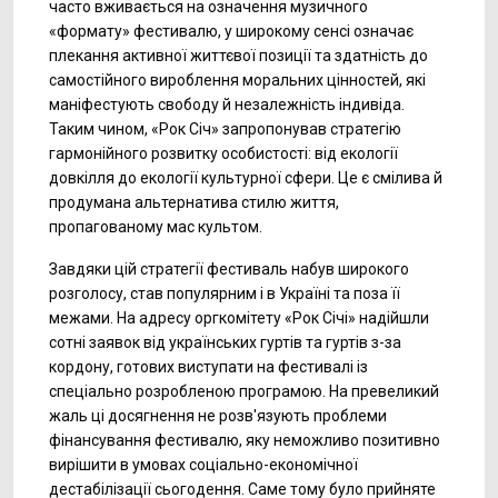
часто вживається на означення музичного
«формату» фестивалю, у широкому сенсі означає
плекання активної життєвої позиції та здатність до
самостійного вироблення моральних цінностей, які
маніфестують свободу й незалежність індивіда.
Таким чином, «Рок Січ» запропонував стратегію
гармонійного розвитку особистості: від екології
довкілля до екології культурної сфери. Це є смілива й
продумана альтернатива стилю життя,
пропагованому мас культом.
Завдяки цій стратегії фестиваль набув широкого
розголосу, став популярним і в Україні та поза її
межами. На адресу оргкомітету «Рок Січі» надійшли
сотні заявок від українських гуртів та гуртів з-за
кордону, готових виступати на фестивалі із
спеціально розробленою програмою. На превеликий
жаль ці досягнення не розв'язують проблеми
фінансування фестивалю, яку неможливо позитивно
вирішити в умовах соціально-економічної
дестабілізації сьогодення. Саме тому було прийняте