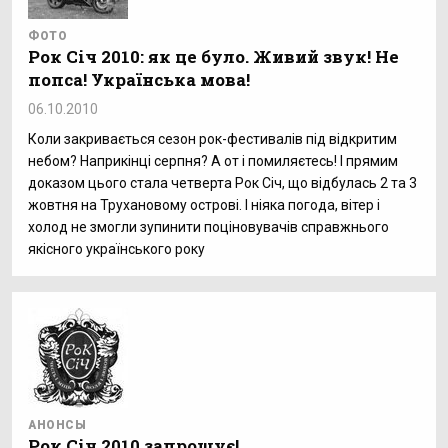
ФОТО
Рок Січ 2010: як це було. Живий звук! Не
попса! Українська мова!
06.10.2010
Коли закривається сезон рок-фестивалів під відкритим
небом? Наприкінці серпня? А от і помиляєтесь! І прямим
доказом цього стала четверта Рок Січ, що відбулась 2 та 3
жовтня на Трухановому острові. І ніяка погода, вітер і
холод не змогли зупинити поціновувачів справжнього
якісного українського року
АНОНСЫ
Рок Січ 2010 запрошує!