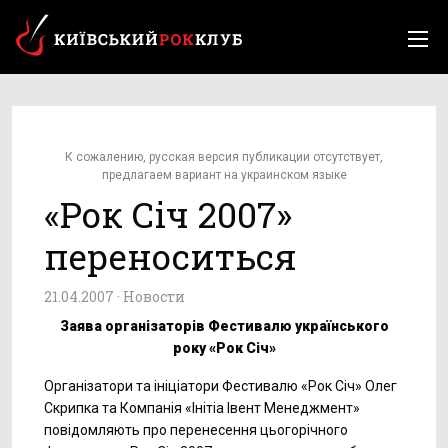
К сожалению, русская версия публикации отсутствует,
предлагаем вариант на украинском языке
«Рок Січ 2007»
переноситься
21.04.2007 ·
Новости
Заява організаторів Фестивалю українського
року «Рок Січ»
Організатори та ініціатори Фестивалю «Рок Січ» Олег
Скрипка та Компанія «Інітіа Івент Менеджмент»
повідомляють про перенесення цьогорічного