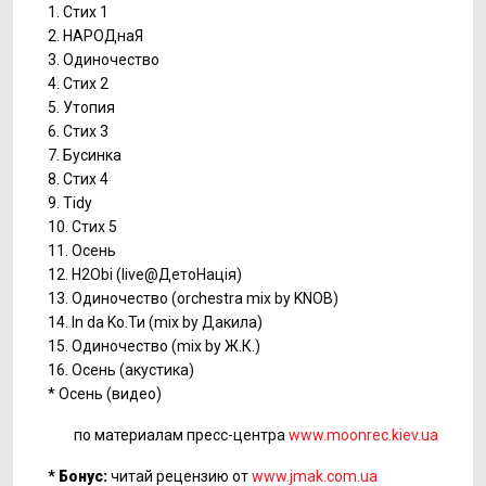
1. Стих 1
2. НАРОДнаЯ
3. Одиночество
4. Стих 2
5. Утопия
6. Стих 3
7. Бусинка
8. Стих 4
9. Tidy
10. Стих 5
11. Осень
12. Н2Оbi (live@ДетоНація)
13. Одиночество (orchestra mix by KNOB)
14. In da Ko.Ти (mix by Дакила)
15. Одиночество (mix by Ж.К.)
16. Осень (акустика)
* Осень (видео)
по материалам пресс-центра
www.moonrec.kiev.ua
* Бонус:
читай
рецензию от
www.jmak.com.ua