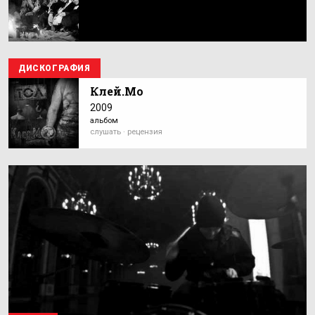
ДИСКОГРАФИЯ
Клей.Мо
2009
альбом
слушать · рецензия