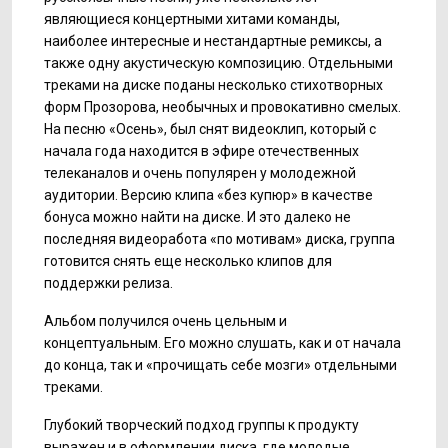
являющиеся концертными хитами команды,
наиболее интересные и нестандартные ремиксы, а
также одну акустическую композицию. Отдельными
треками на диске поданы несколько стихотворных
форм Прозорова, необычных и провокативно смелых.
На песню «Осень», был снят видеоклип, который с
начала года находится в эфире отечественных
телеканалов и очень популярен у молодежной
аудитории. Версию клипа «без купюр» в качестве
бонуса можно найти на диске. И это далеко не
последняя видеоработа «по мотивам» диска, группа
готовится снять еще несколько клипов для
поддержки релиза.
Альбом получился очень цельным и
концептуальным. Его можно слушать, как и от начала
до конца, так и «прочищать себе мозги» отдельными
треками.
Глубокий творческий подход группы к продукту
выражен и в оформлении диска, где молодые