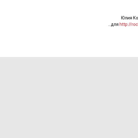
Юлия К
...для
http://roc