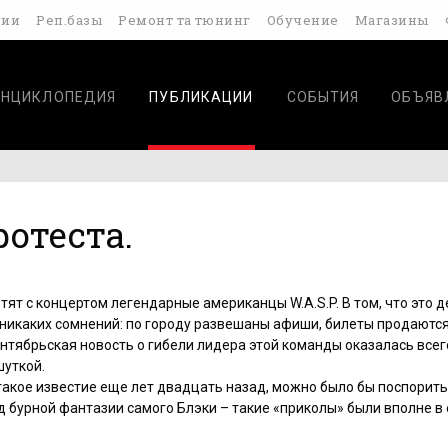
дии
Реп.базы
Ремонт та тюнинг
Обучение
Магазины
ЭНЦИКЛОПЕДИЯ
ПУБЛИКАЦИИ
СОБЫТИЯ
ОБЪЯВ
ротеста.
тят с концертом легендарные американцы W.A.S.P. В том, что это 
т никаких сомнений: по городу развешаны афиши, билеты продаются
ентябрьская новость о гибели лидера этой команды оказалась все
шуткой.
такое известие еще лет двадцать назад, можно было бы поспорить
д бурной фантазии самого Блэки – такие «приколы» были вполне в 