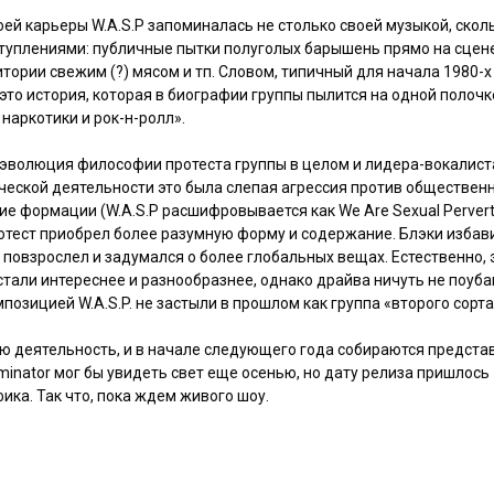
оей карьеры W.A.S.P запоминалась не столько своей музыкой, скол
уплениями: публичные пытки полуголых барышень прямо на сцене
тории свежим (?) мясом и тп. Словом, типичный для начала 1980-х
 это история, которая в биографии группы пылится на одной полочк
наркотики и рок-н-ролл».
я эволюция философии протеста группы в целом и лидера-вокалист
орческой деятельности это была слепая агрессия против обществен
е формации (W.A.S.P расшифровывается как We Are Sexual Perverts,
отест приобрел более разумную форму и содержание. Блэки избав
 повзрослел и задумался о более глобальных вещах. Естественно, 
 стали интереснее и разнообразнее, однако драйва ничуть не поуба
озицией W.A.S.P. не застыли в прошлом как группа «второго сорта
ую деятельность, и в начале следующего года собираются предста
minator мог бы увидеть свет еще осенью, но дату релиза пришлось
ика. Так что, пока ждем живого шоу.