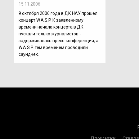
15.11.2006
9 октября 2006 года в ДК НАУ прошел
концерт W.A.S.P. К заявленному
времени начала концерта в ДК
пускали только журналистов -
задерживалась пресс-конференция, а
W.A.S.P. тем временем проводили
саундчек.
Площадки
Студи