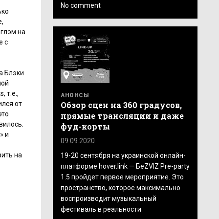
No comment
ько
,
 глэм на
е с
а Блэки
ной
 т.е.,
АНОНСЫ
Обзор сцен на 360 градусов,
ился от
это
прямые трансляции и даже
вилось.
фуд-корты
» и
09.09.2020
вить на
19-20 сентября на украинской онлайн-
платформе hover.link — БеZVIZ Pre-party
1.5 пройдет первое мероприятие. Это
пространство, которое максимально
воспроизводит музыкальный
фестиваль в реальности