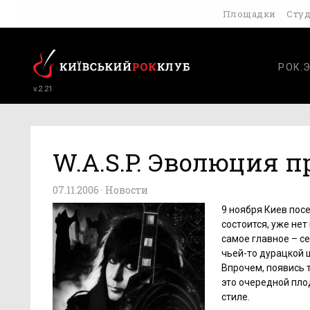
Площадки
Сту
РОК.
v.2.21
W.A.S.P. Эволюция п
07.11.2006 ·
Новости
9 ноября Киев посе
состоится, уже не
самое главное – с
чьей-то дурацкой 
Впрочем, появись 
это очередной пло
стиле.