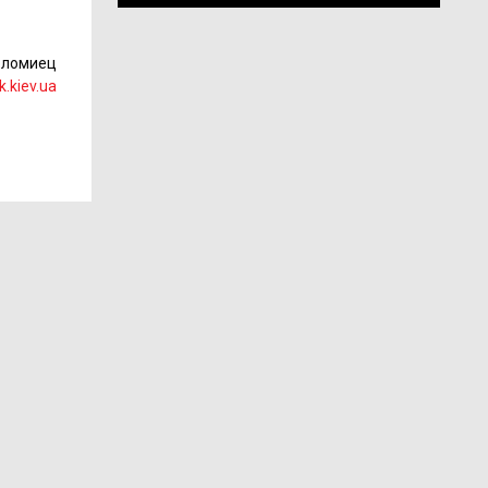
оломиец
k.kiev.ua