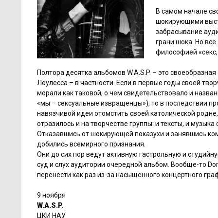
В самом начале св
шокирующими выст
забрасывание ауди
грани шока. Но все
философией «секс, 
Полтора десятка альбомов W.A.S.P. – это своеобразна
Лоулесса – в частности. Если в первые годы своей тв
морали как таковой, о чем свидетельствовало и названи
«мы – сексуальные извращенцы»), то в последствии пр
навязчивой идеи отомстить своей католической родне,
отразилось и на творчестве группы: и тексты, и музыка
Отказавшись от шокирующей показухи и занявшись комп
добились всемирного признания.
Они до сих пор ведут активную гастрольную и студийн
суд и слух аудитории очередной альбом. Вообще-то Do
перенести как раз из-за насыщенного концертного граф
9 ноября
W.A.S.P.
ЦКИ НАУ