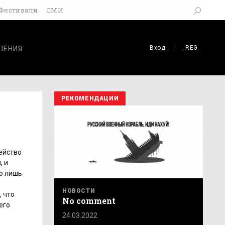
Фестивали
СМИ
Вход
_REG_
ЛЕНИЯ
РЕКОМЕНДАЦИИ
действо
, и
го лишь
НОВОСТИ
, что
No comment
его
24.03.2022