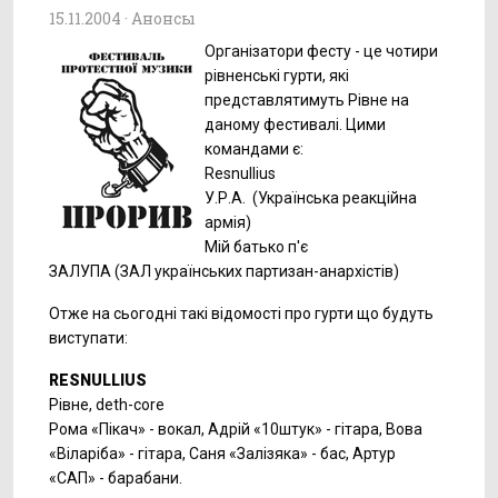
15.11.2004 ·
Анонсы
Організатори фесту - це чотири
рівненські гурти, які
представлятимуть Рівне на
даному фестивалі. Цими
командами є:
Resnullius
У.Р.А. (Українська реакційна
армія)
Мій батько п'є
ЗАЛУПА (ЗАЛ українських партизан-анархістів)
Отже на сьогодні такі відомості про гурти що будуть
виступати:
RESNULLIUS
Рівне, deth-core
Рома «Пікач» - вокал, Адрій «10штук» - гітара, Вова
«Віларіба» - гітара, Саня «Залізяка» - бас, Артур
«САП» - барабани.