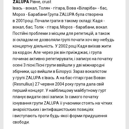
ZALUPA
Рівне, crust
Івась - вокал, Толян - гітара, Вова «Віларіба» - бас,
Мороз - Барабани Група ZALUPA була створена
в 2001році. Почали грати в такому складі: Кадя -
вокал, бас; Толік - гітара; Мороз - барабани, вокал.
Постійні проблеми з місцем для репетицій, а також
зі складом не дозволяли групі почати хоч
яку-небудь
концертну діяльність. У 2002 році Кадя виїхав жити
за кордон. Але через рік він приїжджає, і група
починає активно репетирувати, і записує на початку
осені 3 пісні.Пісні групи ввійшли у дві міжнародні
збірники, що вийшли в Білорусі. Зараз вокалістом
у групі ZALUPA є Івась. А на
бас-гітарі
грає Вован
(Resnullius) 27 червня 2004 року група дала свій
перший концерт. У найблищому майбутному гурт
планує видати свої записи. Із самого початку
існування групи ZALUPA її учасники стоять на чітких
анархістських і антифашистських позиціях
і виступають проти будь-якої форми придушення
свободи.