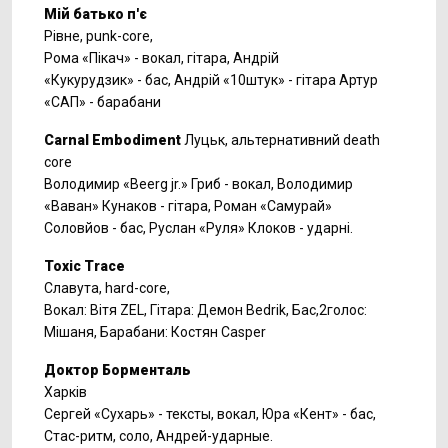
Мій батько п'є
Рівне, punk-core,
Рома «Пікач» - вокал, гітара, Андрій
«Кукурудзик» - бас, Андрій «10штук» - гітара Артур
«САП» - барабани
Carnal Embodiment
Луцьк, альтернативний death
core
Володимир «Beerg jr.» Гриб - вокал, Володимир
«Ваван» Кунаков - гітара, Роман «Самурай»
Соловйов - бас, Руслан «Руля» Клоков - ударні.
Toxic Trace
Славута, hard-core,
Вокал: Вітя ZEL, Гітара: Демон Bedrik, Бас,2голос:
Мішаня, Барабани: Костян Casper
Доктор Борменталь
Харків
Сергей «Сухарь» - тексты, вокал, Юра «Кент» - бас,
Стас-ритм, соло, Андрей-ударные.