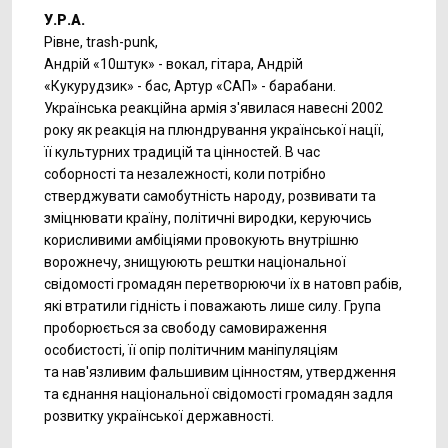
У.Р.А.
Рівне, trash-punk,
Андрій «10штук» - вокал, гітара, Андрій
«Кукурудзик» - бас, Артур «САП» - барабани.
Українська реакційна армія з'явилася навесні 2002
року як реакція на плюндрування української нації,
її культурних традицій та цінностей. В час
соборності та незалежності, коли потрібно
стверджувати самобутність народу, розвивати та
зміцнювати країну, політичні виродки, керуючись
корисливими амбіціями провокують внутрішню
ворожнечу, знищуюють рештки національної
свідомості громадян перетворюючи їх в натовп рабів,
які втратили гідність і поважають лише силу. Група
проборюється за свободу самовираження
особистості, її опір політичним маніпуляціям
та нав'язливим фальшивим цінностям, утвердження
та єднання національної свідомості громадян задля
розвитку української державності.