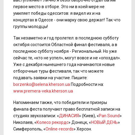
выступление!!! Лично я безоговорочно отдал бы им
первое место в отборе. Это ни в коей мере не
умиляет победы одесситов: я видел их и на
концертах в Одессе - они марку свою держат! Так что
группы молодцы!
Так незаметно и год пролетел: в последнюю субботу
октября состоится Областной финал фестиваля, а в
последнюю субботу ноября - Региональный. Но уже
сейчас те, «кто не успел», могут вовсе и не «опоздал».
Уже с декабря нынешнего года начинаются новые
отборочные туры фестиваля, так что можете
подавать заявки на участие. Пишите:
borzenko@selena.kherson.ua
Подробности на:
www.premera-veka.kherson.ua
Напоминаем также, что победители и призеры
финала феста получают право бесплатной записи на
студиях звукозаписи: «
ДИНАСИЯ
» (Киев), «
Pan Sound
»
Николаев, «
Колесо рекордс
» Донецк, «
НОВЫЙ ДЕНЬ
»
Симферополь, «
Online-records
» Херсон.