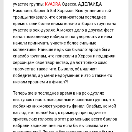
участие группы:
KVADRA
Одесса, АДЕЛАИДА
Николаев, Sapienti Sat Харьков. Выступление этой
троицы показало, что организаторы последнее
время стали более внимательно отбирать группы на
участие в рок-дуэлях. А может дело в другом: фест
начал помаленьку набирать популярность и в нем
начали принимать участие более сильные
коллективы. Раньше ведь как бывало: вроде бы и
спасибо группам, что приехали в Херсон и подарили
херсонцам свое творчество, да вот только само
творчество такое, что: Бывало, объявляют
победителя, а у меня недоумение: и это с таким-то
низким уровнем и в финал?!
Теперь же в последнее время в на рок-дуэлях
выступают настолько ровные и сильные группы, что
любая из них может украсить финал. Слабых, но мой
взгляд, нет вовсе! Вот, к примеру, при подсчете
зрительских голосов в этот раз меньше всего баллов
набрали харьковчане, но если бы вы слышали их