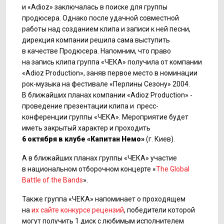
и «Adioz» заключалась в поиске для группы
продюсера. Однако после удачной совместной
работы над созданием клипа и записи к ней песни,
дирекция компании решила сама выступить
в качестве Продюсера. Напомним, что право
на запись клипа группа «ЧЕКА» получила от компании
«Adioz Production», заняв первое место в номинации
рок-музыка
на фестивале «Перлины Сезону» 2004.
В ближайших планах компании «Adioz Production» -
проведение презентации клипа и пресс-
конференции группы «ЧЕКА». Мероприятие будет
иметь закрытый характер и проходить
6 октября в клубе «Капитан Немо»
(г. Киев).
А в ближайших планах группы «ЧЕКА» участие
в национальном отборочном концерте «
The Global
Battle of the Bands
».
Также группа «ЧЕКА» напоминает о проходящем
на
их сайте
конкурсе рецензий
, победители которой
могут получить 1 диск с любимым исполнителем