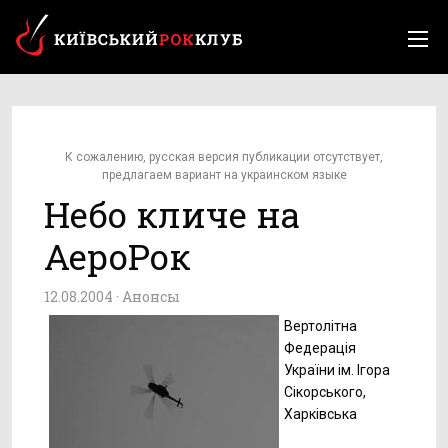
К сожалению, русская версия публикации отсутствует,
предлагаем вариант на украинском языке
Небо кличе на
АероРок
12.08.2004 ·
Анонсы
Вертолітна
Федерація
України ім. Ігора
Сікорського,
Харківська