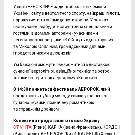
У святі НЕБО КЛИЧЕ задіяні абсолютні чеміони
України і світу з вертолітного спорту, найкращі пілоти,
парашутисти та авіамоделісти країни. У рамках
святкування відбудеться зустріч із спеціальними
гостями: відомими акторами - учасниками
легендарної кінострічки «В бій ідуть одні старики»
та Миколою Оляліним, громадськими діячами
і представниками ділових кіл.
Усі бажаючі зможуть ознайомитися з виставкою
сучасної вертолітної, авіаційної техніки та ретро-
техніки на території аеродрому «Коротич».
О 14:30 почнеться фестиваль АЕРОРОК,
який
представить публіці молоду хвилю української
сучасної музики, позначену романтикою
та справжнім драйвом.
Колективи представляють всю Україну:
ОТ VIНТА
(Рівне), КАРНА (Івано-Франківськ), КОРДОН
(Виноградів), АНДЕРСОН (Київ), КАЛЕКЦІЯ (Харків),