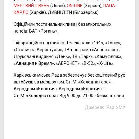
МЕРТВИЙ ПІВЕНЬ
(Львів),
ON-LINE
(Херсон),
ПАПА
КАРЛО
(Харків), ДИВНІ ДІТИ (Білозерськ).
Офіційний постачальник пива і безалкогольних
напоїв: ВАТ «Рогань».
Інформаційна підтримка: Телеканали «1+1», «Тоніс»,
«Столична Аеростудія»,
ТВ-програма
«Аеросалон»;
Друковані видання «День», ТВ «Парк», «Камуфляж»,
«Авиация и Время», «АЕРОНЕТ», «B-52»,
«Х-Life».
Харківська міська Рада забезпечує безкоштовний рух
автобусів за маршрутом: Ст. М. «Холодна гора» -
Аеродром «Коротич» Аеродром «Коротич» -
Ст. М. «Холодна гора» Від 9.00 до 21.00 - безкоштовно.
Джерело:
Радіо МУ