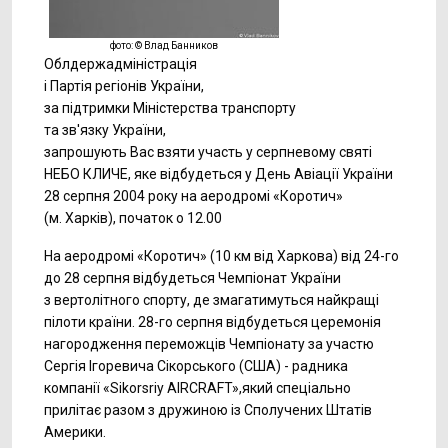
фото: © Влад Банников
Облдержадміністрація
і Партія регіонів України,
за підтримки Міністерства транспорту
та зв'язку України,
запрошують Вас взяти участь у серпневому святі
НЕБО КЛИЧЕ, яке відбудеться у День Авіації України
28 серпня 2004 року на аеродромі «Коротич»
(м. Харків), початок о 12.00
На аеродромі «Коротич» (10 км від Харкова) від
24-го
до 28 серпня відбудеться Чемпіонат України
з вертолітного спорту, де змагатимуться найкращі
пілоти країни.
28-го
серпня відбудеться церемонія
нагородження переможців Чемпіонату за участю
Сергія Ігоревича Сікорського (США) - радника
компанії «Sikorsriy AIRCRAFT»,який спеціально
прилітає разом з дружиною із Сполучених Штатів
Америки.