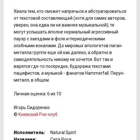
Хвала тем, кто сможет напрячься и абстрагироваться
от текстовой составляющей (хотя для самих авторов,
уверен, она едва ли не важнее музыкальной); те
могут услышать вполне нормальный агрессивный
пауэр с заездами в фолк и периодическими
злобными вокалами. До мировых апологетов паган-
металла группе еще ой как далеко, а обратно в
самодеятельность никому не хочется. Вот так и
варятся где-то посередке, будоража текстами
пацифистов, а музыкой - фанатов Hammerfall. Перун-
металл, в общем.
Личная оценка: 6 из 10
Игорь Сидоренко
©
Киевский Рок-клуб
Исполнитель:
Natural Spirit
Название:
Сита Роса