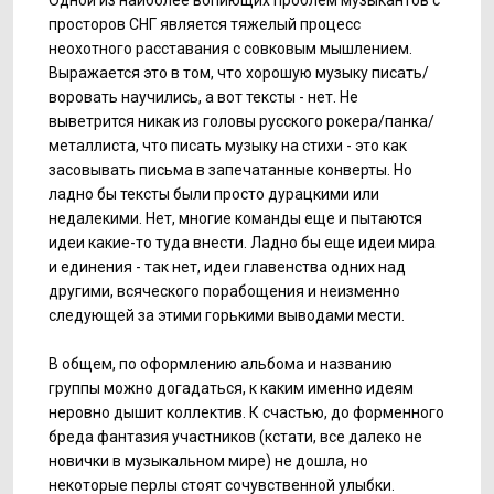
Одной из наиболее вопиющих проблем музыкантов с
просторов СНГ является тяжелый процесс
неохотного расставания с совковым мышлением.
Выражается это в том, что хорошую музыку писать/
воровать научились, а вот тексты - нет. Не
выветрится никак из головы русского рокера/панка/
металлиста, что писать музыку на стихи - это как
засовывать письма в запечатанные конверты. Но
ладно бы тексты были просто дурацкими или
недалекими. Нет, многие команды еще и пытаются
идеи какие-то туда внести. Ладно бы еще идеи мира
и единения - так нет, идеи главенства одних над
другими, всяческого порабощения и неизменно
следующей за этими горькими выводами мести.
В общем, по оформлению альбома и названию
группы можно догадаться, к каким именно идеям
неровно дышит коллектив. К счастью, до форменного
бреда фантазия участников (кстати, все далеко не
новички в музыкальном мире) не дошла, но
некоторые перлы стоят сочувственной улыбки.