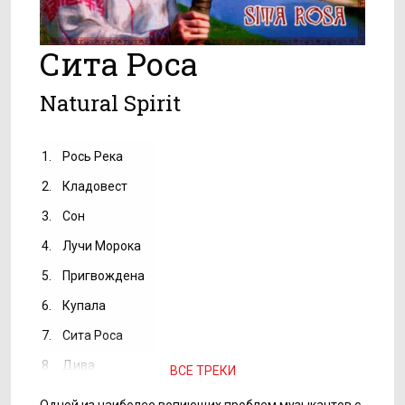
Сита Роса
Natural Spirit
1.
Рось Река
2.
Кладовест
3.
Сон
4.
Лучи Морока
5.
Пригвождена
6.
Купала
7.
Сита Роса
8.
Дива
ВСЕ ТРЕКИ