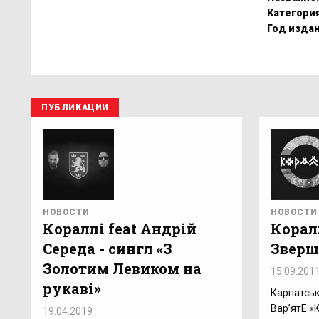
Категория
Год издан
ПУБЛИКАЦИИ
НОВОСТИ
НОВОСТИ
Кораллі feat Андрій
Коралл
Середа - сингл «З
Зверши
Золотим Левиком на
15.09.201
рукаві»
Карпатські
Вар’ятЕ «
19.04.2019