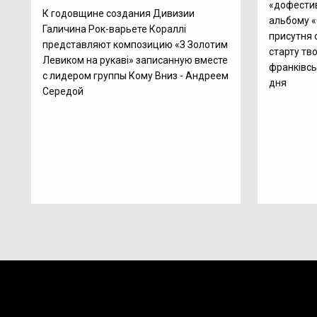
«дофестив
К годовщине создания Дивизии
альбому «
Галичина Рок-варьете Кораллі
присутня 
представляют композицию «З Золотим
старту тв
Левиком на рукаві» записанную вместе
франківсь
с лидером группы Кому Вниз - Андреем
дня
Середой