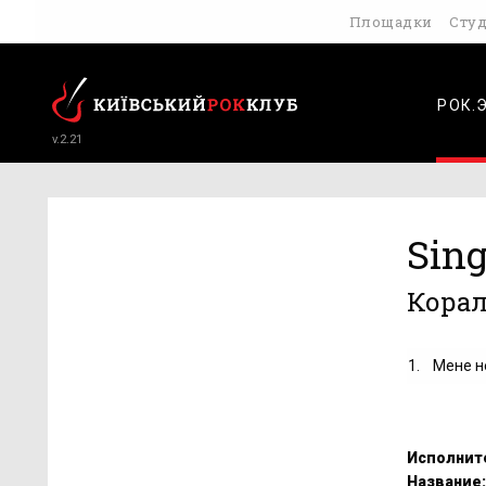
Площадки
Сту
РОК.
v.2.21
Sing
Корал
1.
Мене н
Исполнит
Название: