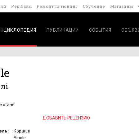
дии
Реп.базы
Ремонт та тюнинг
Обучение
Магазины
ЭНЦИКЛОПЕДИЯ
ПУБЛИКАЦИИ
СОБЫТИЯ
ОБЪЯВ
le
лі
е стане
ДОБАВИТЬ РЕЦЕНЗИЮ
ель:
Кораллі
Single