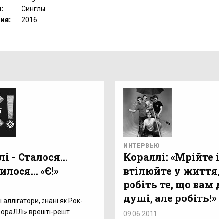
:
Синглы
ия:
2016
ИНТЕРВЬЮ
і - Сталося...
Кораллі: «Мрійте 
лося... «Є!»
втілюйте у життя
робіть те, що вам 
1
душі, але робіть!»
 аллігатори, знані як Рок-
КораЛЛі» врешті-решт
09.06.2011