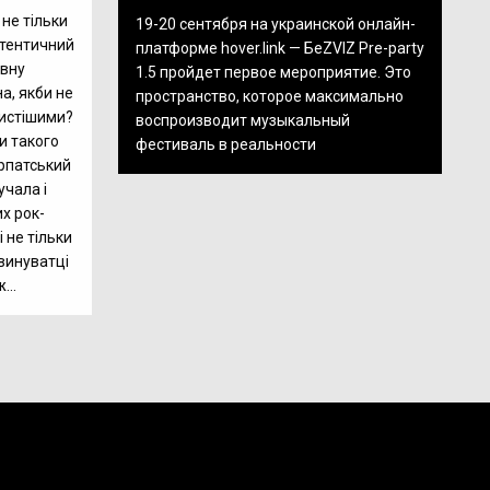
 не тільки
19-20 сентября на украинской онлайн-
втентичний
платформе hover.link — БеZVIZ Pre-party
ивну
1.5 пройдет первое мероприятие. Это
на, якби не
пространство, которое максимально
чистішими?
воспроизводит музыкальный
и такого
фестиваль в реальности
арпатський
учала і
х рок-
 не тільки
винуватці
...