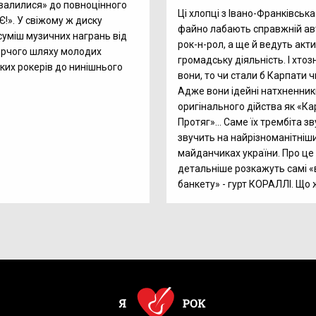
алилися» до повноцінного
Ці хлопці з Івано-Франківська
Є!». У свіжому ж диску
файно лабають справжній а
суміш музичних награнь від
рок-н-рол, а ще й ведуть акт
орчого шляху молодих
громадську діяльність. І хтоз
ких рокерів до нинішнього
вони, то чи стали б Карпати 
Адже вони ідейні натхненник
оригінального дійства як «К
Протяг»... Саме їх трембіта зв
звучить на найрізноманітніши
майданчиках україни. Про це і
детальніше розкажуть самі «
банкету» - гурт КОРАЛЛІ. Що ж