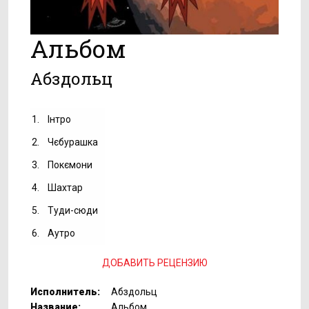
Альбом
Абздольц
1.
Інтро
2.
Чєбурашка
3.
Покємони
4.
Шахтар
5.
Туди-сюди
6.
Аутро
ДОБАВИТЬ РЕЦЕНЗИЮ
Исполнитель:
Абздольц
Название:
Альбом