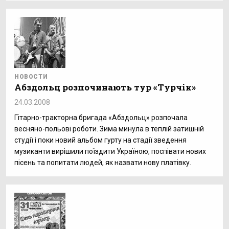
НОВОСТИ
Абздольц розпочинають тур «Турчік»
24.03.2008
Гітарно-тракторна бригада «Абздольц» розпочала
весняно-польові роботи. Зима минула в теплій затишній
студії і поки новий альбом гурту на стадії зведення
музиканти вирішили поїздити Україною, поспівати нових
пісень та попитати людей, як назвати нову платівку.