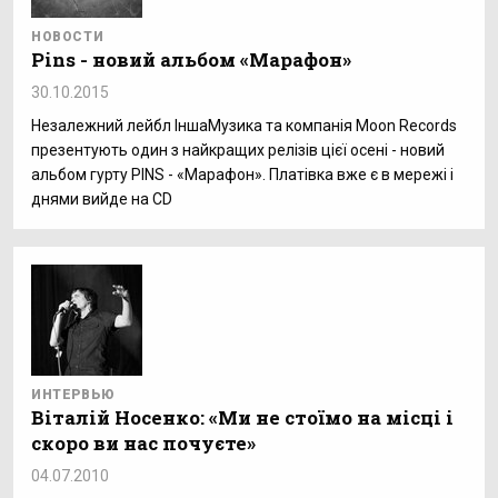
НОВОСТИ
Pins - новий альбом «Марафон»
30.10.2015
Незалежний лейбл ІншаМузика та компанія Moon Records
презентують один з найкращих релізів цієї осені - новий
альбом гурту PINS - «Марафон». Платівка вже є в мережі і
днями вийде на CD
ИНТЕРВЬЮ
Віталій Носенко: «Ми не стоїмо на місці і
скоро ви нас почуєте»
04.07.2010