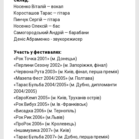
Склад:
Носенко Віталій — вокал
Коросташов Тарас — гітара
Пинчук Сергій — гітара
Носенко Олексій — бас
Самогородський Андрій — барабани
Деніс Абраменко - звукорежисер
Участь у фестивалях:
«Рок Точка 2001» (м. Донецьк)
«Перлини Сезону 2002» (м. Запоріжжя, фінал)
«Червона Рута 2003» (м. Київ, фінал, перша премія)
«Мазепа Фест 2004/2005» (м. Полтава)
«Тарас Бульба 2004/2005» (м. Дубно, дипломанти
2004/2005)
«ЄвроКемп 2005» (м. Київ, Труханів острів)
«Рок Вибух 2005» (м. Ів.-Франківськ)
«Висадка 2006» (м. Тернопіль)
«Рок Рик 2006» (м.Львів)
«ПроРок 2006» (м. Кролевець)
«Іншамузика 2007» (м. Київ)
«Тарас Бульба 2007» (м. Дубно, перша премія)