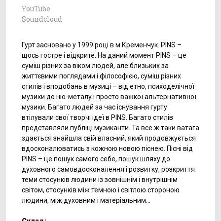
YouTube
Soundcloud
Гурт засновано у 1999 році в м.Кременчук. PINS –
щось гостре і відкрите. На даний момент PINS – це
суміш різних за віком людей, але близьких за
життєвими поглядами і філософією, суміш різних
стилів і вподобань в музиці – від етно, психоделічної
музики до ню-металу і просто важкої альтернативної
музики. Багато людей за час існування гурту
втілували свої творчі ідеї в PINS. Багато стилів
представляли публіці музиканти. Та все ж таки ватага
здається знайшла свій власний, який продовжується
вдосконалюватись з кожною новою піснею. Пісні від
PINS – це пошук самого себе, пошук шляху до
духовного самовдосконалення і розвитку, розкриття
теми стосунків людини із зовнішнім і внутрішнім
світом, стосунків між темною і світлою стороною
людини, між духовним і матеріальним...