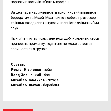
порвати пластиків і з'їсти мікрофон.
За цей час в нас змінився гітарист - новий виявився
бородатим та Міхой. Міха приніс з собою процессор
та інших загадкових штуковин повністю змінивши їми
звук.
Пісні з'являються самі, але іноді щоб їх зловити, хтось
приносить приманку, тоді пісня не може встояти і
залишається з групою.
Cостав:
Руслан Кіріленко
- войс;
Влад Зелінський
- бас;
Михайло Савенков
- гитара;
Михайло Плахов
- барабани