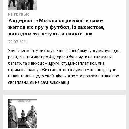
ИНТЕРВЬЮ
Андерсон: «Можна сприймати саме
життя як гру у футбол, із захистом,
нападом та результативністю»
20.07.2011
Хоча з моменту виходу першого альбому гурту минуло два
роки, і за цей час про Андерсон було чути не так вже й
багато, та з виходом другої студійної платівки, яка
отримала назву «Життя», стає зрозуміло – хлопці рішуче
налаштовані щодо своїх діянь. Але хто розкаже ліпше про
свої плани, як не самі виконавці