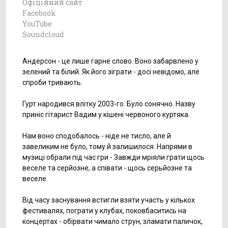
Офіційний сайт
Facebook
YouTube
Soundcloud
Андерсон - це лише гарне слово. Воно забарвлено у
зелений та білий. Як його зіграти - досі невідомо, але
спроби тривають.
Гурт народився влітку 2003-го. Було сонячно. Назву
приніс гітарист Вадим у кішені червоного куртяка.
Нам воно сподобалось - ніде не тисло, але й
завеликим не було, тому й залишилося. Напрями в
музиці обрали під час гри - Завжди мріяли грати щось
веселе та серйозне, а співати - щось серьйозне та
веселе.
Від часу заснування встигли взяти участь у кількох
фестивалях, пограти у клубах, поковбаситись на
концертах - обірвати чимало струн, зламати паличок,