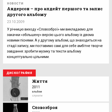
НОВОСТИ
Андерсон – про апдейт першого та запис
другого альбому
23.10.2009
У річницю виходу «Словозброї» ми викладаємо для
закачки «збільшену» версію цього альбому із двома
новими піснями. А у другому альбомі, що знаходиться на
стадії запису, ми поставимо самі для себе амбітне творче
завдання: зробити музику та тексти альбому
концептуально цільними.
ДИСКОГРАФИЯ
Життя
2011
альбом
слухати
Словозброя