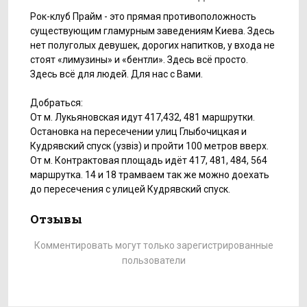
Рок-клуб Прайм - это прямая противоположность
существующим гламурным заведениям Киева. Здесь
нет полуголых девушек, дорогих напитков, у входа не
стоят «лимузины» и «бентли». Здесь всё просто.
Здесь всё для людей. Для нас с Вами.
Добраться:
От м. Лукьяновская идут 417,432, 481 маршрутки.
Остановка на пересечении улиц Глыбочицкая и
Кудрявский спуск (узвіз) и пройти 100 метров вверх.
От м. Контрактовая площадь идёт 417, 481, 484, 564
маршрутка. 14 и 18 трамваем так же можно доехать
до пересечения с улицей Кудрявский спуск.
Отзывы
Комментировать могут только зарегистрированные
пользователи