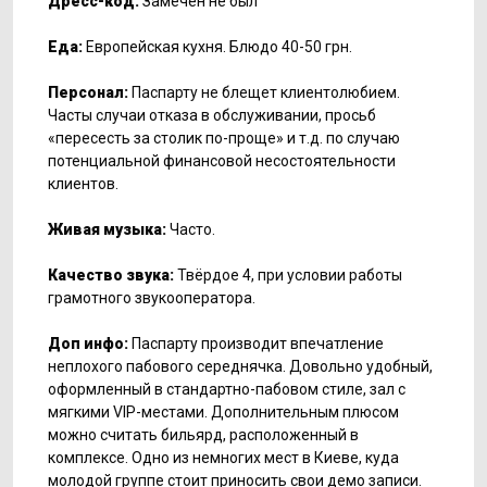
Дресс-код:
Замечен не был
Еда:
Европейская кухня. Блюдо 40-50 грн.
Персонал:
Паспарту не блещет клиентолюбием.
Часты случаи отказа в обслуживании, просьб
«пересесть за столик по-проще» и т.д. по случаю
потенциальной финансовой несостоятельности
клиентов.
Живая музыка:
Часто.
Качество звука:
Твёрдое 4, при условии работы
грамотного звукооператора.
Доп инфо:
Паспарту производит впечатление
неплохого пабового середнячка. Довольно удобный,
оформленный в стандартно-пабовом стиле, зал с
мягкими VIP-местами. Дополнительным плюсом
можно считать бильярд, расположенный в
комплексе. Одно из немногих мест в Киеве, куда
молодой группе стоит приносить свои демо записи.