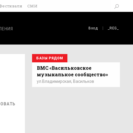
Фестивали
СМИ
Вход
_REG_
ЛЕНИЯ
БАЗЫ РЯДОМ
ВМС «Васильковское
музыкальное сообщество»
ул.Владимирская, Васильков
ОВАТЬ