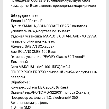
помещение. Состав 5-10 человек чувствует себя
комфортно! Возможность проведения квартирников.
Оборудование:
Линия 1400Ватт :JBL
Пульт: YAMAHA, SOUNDCRAFT GB2(20 каналов)
усилитель BGW,4 портала по 350ватт.
Ударная установка. MAPEX .VX STANDARD - VX5255A.
четыре стойки под железо.
Железо: SABIAN SX,кардан
Бас: ROLAND CUBE-100 Bass
Гитарное усиление: PEAVEY Classic 30 Tweed!!!
Ламповый
Стек MARSHALL (MG 100 HDFX)/ MG 4
FENDER ROCK PRO700,ламповый комбик с пружинным
ревером
Обработка :
КомпрессорГейт DBX 266XL (6 Кан.)
Эквалайзер:PHONIC MQ-3229(31 полоса 2канала)
Процессор эффектов T.C. electronic M 350
Вокальные микрофоны :
1. Audix OM2