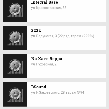
Integral Base
ул. Красноткацкая, 88
2222
ул. Радунская, 3 (22 ряд, гараж «2222»)
Na Хате Reppa
ул. Пуховская, 2
BSound
ул. Н.Закревского, 28, гараж №94