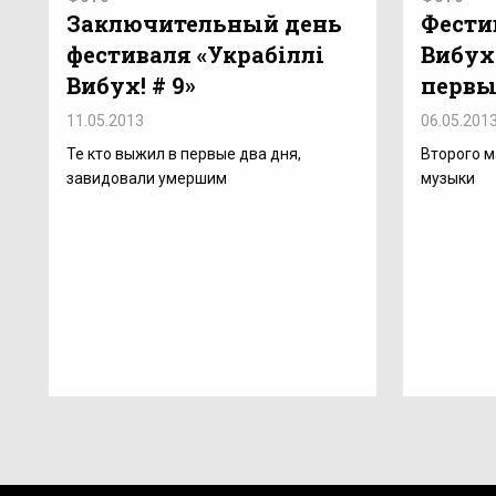
Заключительный день
Фести
фестиваля «Украбіллі
Вибух!
Вибух! # 9»
перв
11.05.2013
06.05.201
Те кто выжил в первые два дня,
Второго м
завидовали умершим
музыки