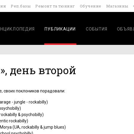
дии
Реп.базы
Ремонт та тюнинг
Обучение
Магазины
ЭНЦИКЛОПЕДИЯ
ПУБЛИКАЦИИ
СОБЫТИЯ
ОБЪЯВ
9», день второй
, своих поклоников порадовали:
rage - jungle - rockabilly)
sychobilly)
ckabilly & psychobilly)
tic rockabilly)
Morya (UA, rockabilly & jump blues)
school psychobilly)