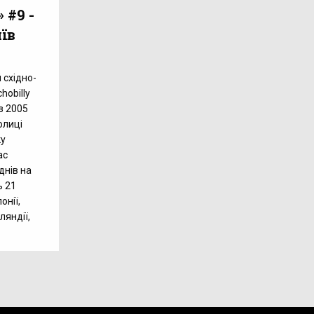
 #9 -
иїв
 східно-
hobilly
з 2005
олиці
ку
ас
днів на
ь 21
онії,
ляндії,