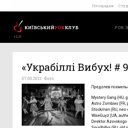
Площадки
Сту
РОК.
v.2.21
«Украбіллі Вибух! # 
07.05.2013 ·
Фото
Предолев похмелье
Mystery Gang (HU, ga
Astro Zombies (FR, p
Stockmen (RU, neo-ro
WiseGuyz (UA, authen
Direktor Azovskogo 
Squidbillys (RU, old 