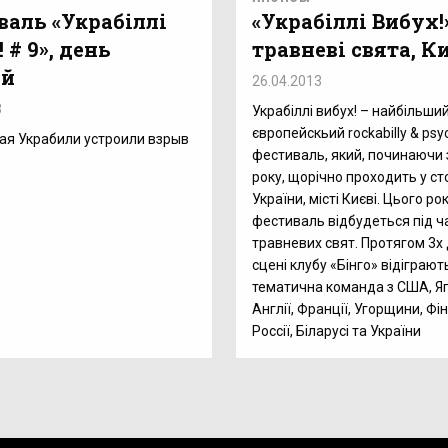
валь «Украбіллі
«Украбіллі Вибух!»
 # 9», день
травневі свята, К
ый
26.04.2013
3
Украбіллі вибух! – найбільший
європейскьий rockabilly & psyc
ая Украбили устроили взрыв
фестиваль, який, починаючи 
року, щорічно проходить у ст
України, місті Києві. Цього ро
фестиваль відбудеться під ч
травневих свят. Протягом 3х 
сцені клубу «Бінго» відіграют
тематична команда з США, Яп
Англії, Франції, Угорщини, Фін
Россії, Біларусі та України