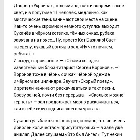
Дворец «Украина», полный зал, почти вовремя гаснет
свет, и в полутьме 11 человек, медленно, как
мистические тени, занимают свои места на сцене.
Как-то очень скромно и немного сутулясь выходит
Сукачёв в чёрном котелке, тёмных очках, рубаха
завязана на поясе... Ну, просто Кот Базилио! Свет
на сцену, лукавый взгляд в зал: «Ну что начнём,
ребята?..»
И сходу, в проигрыше: — «С нами сегодня
известнейший блюз-гитарист Сергей Воронов!», —
Воронов тоже в чёрных очках, чёрной одежде
и чёрном же цилиндре. Звучит «Скорый поезд»,
и зрители начинают раскачиваться в такт песни.
Сразу за ней, почти без перерыва — «Сколько можно
терпеть» — зал продолжает мерно раскачиваться,
тая в себе силу надвигающегося урагана.
Сукачёв улыбается во весь рот, и видно, что он очень
доволен количеством присутствующих — в зале уже
аншлаг. Далее слушаем «Это был Ангел». Тут некий