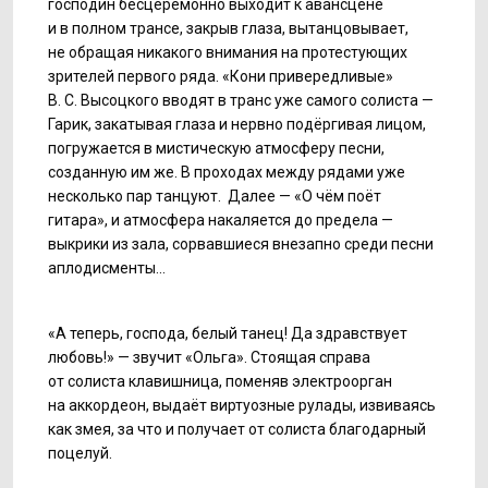
господин бесцеремонно выходит к авансцене
и в полном трансе, закрыв глаза, вытанцовывает,
не обращая никакого внимания на протестующих
зрителей первого ряда. «Кони привередливые»
В. С. Высоцкого вводят в транс уже самого солиста —
Гарик, закатывая глаза и нервно подёргивая лицом,
погружается в мистическую атмосферу песни,
созданную им же. В проходах между рядами уже
несколько пар танцуют. Далее — «О чём поёт
гитара», и атмосфера накаляется до предела —
выкрики из зала, сорвавшиеся внезапно среди песни
аплодисменты...
«А теперь, господа, белый танец! Да здравствует
любовь!» — звучит «Ольга». Стоящая справа
от солиста клавишница, поменяв электроорган
на аккордеон, выдаёт виртуозные рулады, извиваясь
как змея, за что и получает от солиста благодарный
поцелуй.