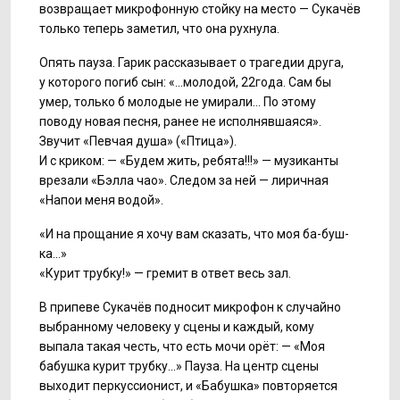
возвращает микрофонную стойку на место — Сукачёв
только теперь заметил, что она рухнула.
Опять пауза. Гарик рассказывает о трагедии друга,
у которого погиб сын: «...молодой, 22года. Сам бы
умер, только б молодые не умирали... По этому
поводу новая песня, ранее не исполнявшаяся».
Звучит «Певчая душа» («Птица»).
И с криком: — «Будем жить, ребята!!!» — музиканты
врезали «Бэлла чао». Следом за ней — лиричная
«Напои меня водой».
«И на прощание я хочу вам сказать, что моя ба-буш-
ка...»
«Курит трубку!» — гремит в ответ весь зал.
В припеве Сукачёв подносит микрофон к случайно
выбранному человеку у сцены и каждый, кому
выпала такая честь, что есть мочи орёт: — «Моя
бабушка курит трубку...» Пауза. На центр сцены
выходит перкуссионист, и «Бабушка» повторяется