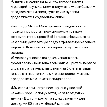
«С нами сегодня наш друг, украинский парень,
играющий на уникальном инстументе — цымбалы!» —
аплодисменты и свист, гул и крики публики
продолжаются с удвоенной силой.
И вот под «Месяц Май» зрители покидают свои
насиженные места и нескончаемым потоком
устремляются к сцене! Всё больше и больше, пока
не формируют плотную осаду в три-четыре человека
шириной. Все поют, своим хором заглушая слова
солиста.
«Я милого узнаю по походке» исполнялась
громогласно и неистово всем залом. Зрители первого
ряда, заплатив немалые деньги за билеты и глядя
теперь в пятые точки тех, кто выстроился у сцены,
с раздражением нехотя покидают зал.
«Мы споём вам новую песенку, она у нас ещё
не очень хорошо получается, но зато от души« —
звучит «Долго — долго», а вслед за ней — «для
молодёжи
80-тых
»
—
«Белый колпак».