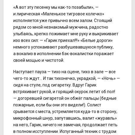
«А вот эту песенку мы как-то позабыли», —
и лирическая «Маленькое тигровое колечко»
исполняется уже привычно всем залом. Стоящий
рядом со мной незнакомый мужчина, радостно
улыбаясь, крепко пожимает мне руку и выкрикивает
изо всех сил: — «Гарик приехал!!!» «Белые дороги»
немного успокаивают разбушевавшуюся публику,
а вокализ в исполнении бэк-вокалистки поражает
своей мощью и чистотой.
Наступает пауза — тихо на сцене, тихо в зале — все
чего-то ждут... И так тихонечко, украдкой, — «Ночь» —
сидя на стуле, под сигаретку. Вдруг Гарик
встряхивает рукой, и горящий окурок летит об пол!
— догоревшей сигаретой он обжёг пальцы (бедные
пожарные, если бы они это видели!). Солист
срывается с места, устремляется куда-то в сторону,
микрофонный шнур, запутавшись, валит «журавль»
на него, Гарик, ничего не замечая, продолжает петь
в полном исступлении. Испуганный техник с трудом