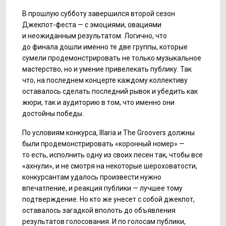
В прошлую субботу завершился второй сезон
Джекпот-феста — с эмоциями, овациями
и неожиданным результатом. Логично, что
до финала дошли именно те две группы, которые
сумели продемонстрировать не только музыкальное
мастерство, но и умение привелекать публику. Так
что, на последнем концерте каждому коллективу
оставалось сделать последний рывок и убедить как
жюри, так и аудиторию в том, что именно они
достойны победы.
По условиям конкурса, Illaria и The Groovers должны
были продемонстрировать «коронный номер» —
то есть, исполнить одну из своих песен так, чтобы все
«ахнули», и не смотря на некоторые шероховатости,
конкурсантам удалось произвести нужно
впечатление, и реакция публики — лучшее тому
подтверждение. Но кто же унесет с собой джекпот,
оставалось загадкой вполоть до объявления
результатов голосования. И по голосам публики,