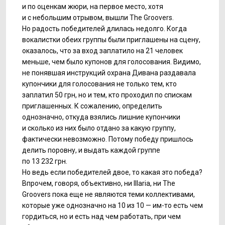
и по оценкам жюри, на первое место, хотя
и с небольшим отрывом, вышли The Groovers.
Но радость победителей длилась недолго. Когда
вокалистки обеих группы были приглашены на сцену,
оказалось, что за вход заплатило на 21 человек
меньше, чем было купонов для голосования. Видимо,
не понявшая инструкций охрана Дивана раздавала
купончики для голосования не только тем, кто
заплатил 50 грн, но и тем, кто проходил по спискам
приглашенных. К сожалению, определить
однозначно, откуда взялись лишние купончики
и сколько из них было отдано за какую группу,
фактически невозможно. Потому победу пришлось
делить поровну, и выдать каждой группе
по 13 232 грн.
Но ведь если победителей двое, то какая это победа?
Впрочем, говоря, объективно, ни Illaria, ни The
Groovers пока еще не являются теми коллективами,
которые уже однозначно на 10 из 10 — им-то есть чем
гордиться, но и есть над чем работать, при чем