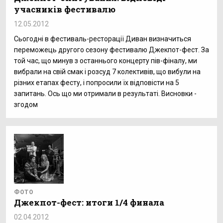
учасників фестивалю
12.05.2012
Сьогодні в фестиваль-ресторації Диван визначиться
переможець другого сезону фестивалю Джекпот-фест. За
той час, що минув з останнього концерту пів-фіналу, ми
вибрали на свій смак і розсуд 7 колективів, що вибули на
різних етапах фесту, і попросили їх відповісти на 5
запитань. Ось що ми отримали в результаті. Висновки -
згодом
ФОТО
Джекпот-фест: итоги 1/4 финала
02.04.2012