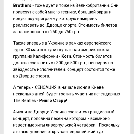
Brothers
- тоже дует и тоже из Великобритании. Они
привезут с собой много техники, большой экран и
новую шоу-программу, которую намерены
реализовать во Дворце спорта. Стоимость билетов
запланирована от 250 до 750 грн.
Также впервые в Украине в рамках европейского
турне 30 мая выступит культовая американская
группа из Калифорнии -
Korn
. Стоимость билетов
должна составить от 300 до 500 грн., невзирая на
звёздность исполнителей. Концерт состоится тоже
во Дворце спорта.
А теперь - СЕНСАЦИЯ: в начале июня в Киеве
несколько дней будет гостить участник легендарных
The Beatles -
Ринго Старр
!
4 июня во Дворце Украина состоится грандиозный
концерт, половина песен на котором - всемирно
известные хиты ливерпульской четвёрки. Поскольку
это выступление открывает европейский тур