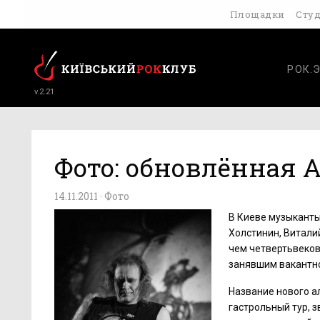
Площадки
Сту
РОК.
v.2.21
Фото: обновлённая 
14.11.2011 ·
Фото
В Киеве музыканты
Холстинин, Витали
чем четвертьвеков
занявшим вакантно
Название нового а
гастрольный тур, 