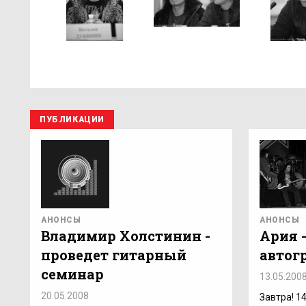
ПУБЛИКАЦИИ
АНОНСЫ
АНОНСЫ
Владимир Холстинин -
Ария 
проведет гитарный
автог
семинар
13.05.200
20.05.2008
Завтра! 1