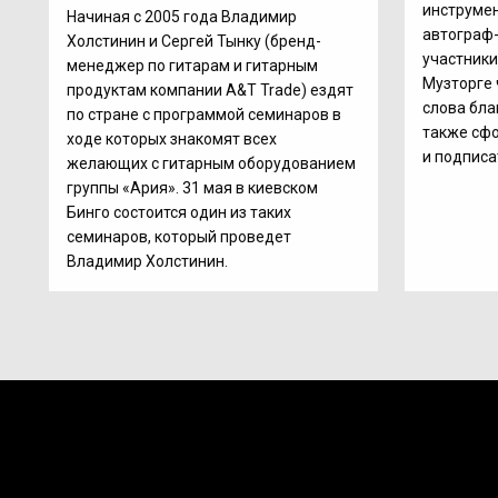
инструмен
Начиная с 2005 года Владимир
автограф-
Холстинин и Сергей Тынку (бренд-
участники
менеджер по гитарам и гитарным
Музторге 
продуктам компании A&T Trade) ездят
слова бла
по стране с программой семинаров в
также сф
ходе которых знакомят всех
и подписа
желающих с гитарным оборудованием
группы «Ария». 31 мая в киевском
Бинго состоится один из таких
семинаров, который проведет
Владимир Холстинин.