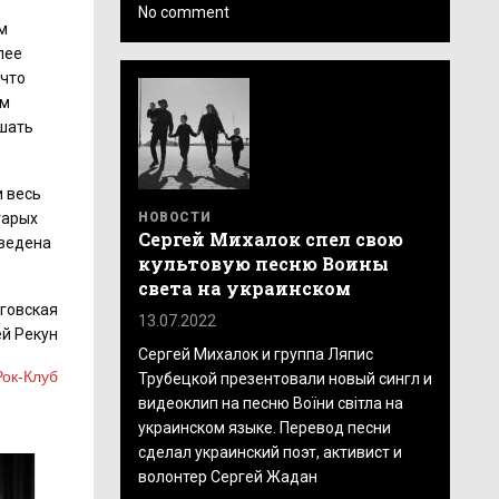
No comment
м
лее
 что
ом
ышать
и весь
НОВОСТИ
тарых
Сергей Михалок спел свою
зведена
культовую песню Воины
света на украинском
оговская
13.07.2022
ей Рекун
Сергей Михалок и группа Ляпис
Рок-Клуб
Трубецкой презентовали новый сингл и
видеоклип на песню Воїни світла на
украинском языке. Перевод песни
сделал украинский поэт, активист и
волонтер Сергей Жадан