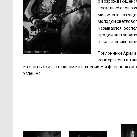
о возрождающейся 
Несколько слов о 
мифического сущес
молодой светловол
называется, распе
продемонстрировал
вокальное исполне
Поклонники Арии в
концерт пели и тан
известных хитов в новом исполнении — и феерверк эм
успешно.