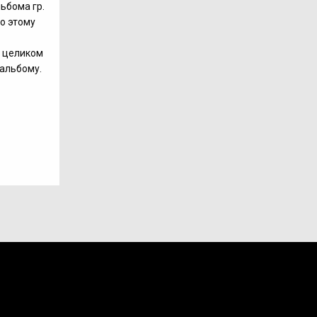
ьбома гр.
По этому
, целиком
альбому.