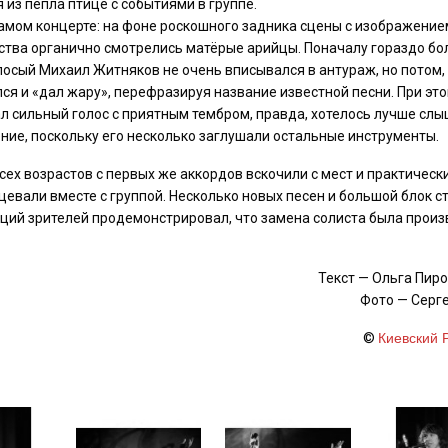
из пепла птице с событиями в группе.
самом концерте: на фоне роскошного задника сцены с изображение
тва органично смотрелись матёрые арийцы. Поначалу гораздо бо
осый Михаил Житняков не очень вписывался в антураж, но потом,
лся и «дал жару», перефразируя название известной песни. При эт
 сильный голос с приятным тембром, правда, хотелось лучше сл
ние, поскольку его несколько заглушали остальные инструменты.
сех возрастов с первых же аккордов вскочили с мест и практическ
цевали вместе с группой. Несколько новых песен и большой блок с
оций зрителей продемонстрировал, что замена солиста была прои
Текст — Ольга Пир
Фото — Серг
©
Киевский 