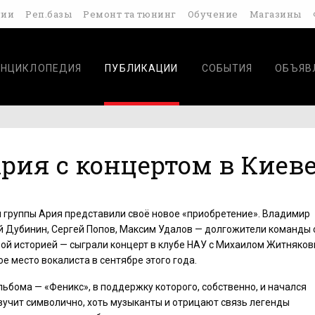
дии
Реп.базы
Ремонт та тюнинг
Обучение
Магазины
ЭНЦИКЛОПЕДИЯ
ПУБЛИКАЦИИ
СОБЫТИЯ
ОБЪЯВ
Ария с концертом в Киев
 группы Ария представили своё новое «приобретение». Владимир
й Дубинин, Сергей Попов, Максим Удалов — долгожители команды 
ой историей — сыграли концерт в клубе НАУ с Михаилом Житняков
е место вокалиста в сентябре этого года.
льбома — «Феникс», в поддержку которого, собственно, и начался
звучит символично, хоть музыканты и отрицают связь легенды