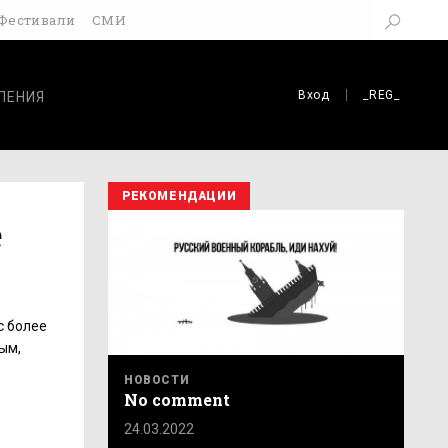
Фестивали
СМИ
Вход
_REG_
ЛЕНИЯ
РЕКОМЕНДАЦИИ
е
с более
ым,
НОВОСТИ
No comment
24.03.2022