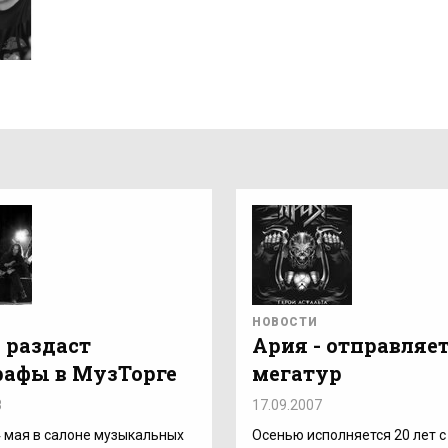
НОВОСТИ
- раздаст
Ария - отправляет
рафы в МузТорге
мегатур
8
17.09.2007
4 мая в салоне музыкальных
Осенью исполняется 20 лет 