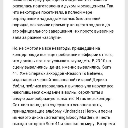
оказалась подготовлена и духом, и оснащением. Так
что некоторые посетители, в полной мере
оправдавшие надежды местных блюстителей
порядка, закончили просмотр концерта задолго до
его официального завершения—их просто вывели из
зала за разные «заслуги».
Но, не смотря на все невзгоды, пришедшие на
концерт люди все еще пребывали в эйфории от того,
что должны вот-вот услышать и увидеть. В 23:10 на
сцену вывалились, да-да, именно вывалились, Sum
41. Уже с первых аккордов «Reason To Believe»,
издаваемых черной пошарпаной гитарой Дерика
Уибли, публика взорвалась и выплеснула наружу все
накопившееся ожидание в волны, серкл-питы и
самую разнообразную толкотню. И так весь концерт.
Сет-лист канадцев содержал в основном хиты,
принадлежащие альбому «Underclass Hero», и песни
из нового диска «Screaming Bloody Murder», в честь
выхода которого Sum 41 и колесят по миру. Во время