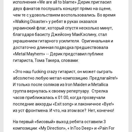
исполнения «We are all to blame» Дерик пригласил
двух фанатов послушать концерт прямо на сцене,
чем те с удовольствием воспользовались. Во время
«Walking Disaster» у ребят в руках оказался
украинский флаг, который спустя несколько минут,
благодаря басисту Джейсону МакКэслину, стал
украшением гитарного усилителя. Оригинальная и
достаточно длинная подводка предшествовала
«Metal Mayhem» -- Дерик представил публике
гитариста, Тома Такера, словами:
«Это наш fucking crazy гитарист, он может сыграть
абсолютно любую метал-композицию. Предлагайте!»
И только после соляков из Iron Maiden и Metallica
группа вернулась к своему репертуару. Стрелка
часов приближалась к 01:00, когда прозвучали
последние аккорды «Exit song» и лаконичное «Bye!»
из уст фронтмена. И что, на этом все? Нет, конечно!
На первый «бисовый» выход ребята оставили 3
композиции: «My Direction», « InToo Deep» и «Pain For