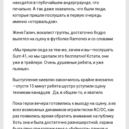
находятся в глубочайшем андерграунде, что
печально. А так даже оказалось, что были люди,
которые пришли послушать в первую очередь
именно «оторвальдов».
Женя Галич, вокалист группы, достаточно бодро
вылетел на сцену в футболке Ramones и со словами:
«Мы пришли сюда за тем же, зачем и вы—послушать
Sum 41, но мы сделали это бесплатно! Кстати, они
уже в трейлере. Очень душевные ребята, и уже
пьяные».
Выступление киевлян закончилось крайне внезапно
—спустя 15 минут ребята шустро уступили сцену
техникам канадцев. Да, в общем-то, и хватило.
Пока герои вечера готовились к выходу на сцену, а из
всех возможных динамиков играли песни AC/DC, как
раз появились время обратить внимание на публику.
Хоть она и была достаточно разношерстной, охрана
была явно предупреждена о «буйности» панков и