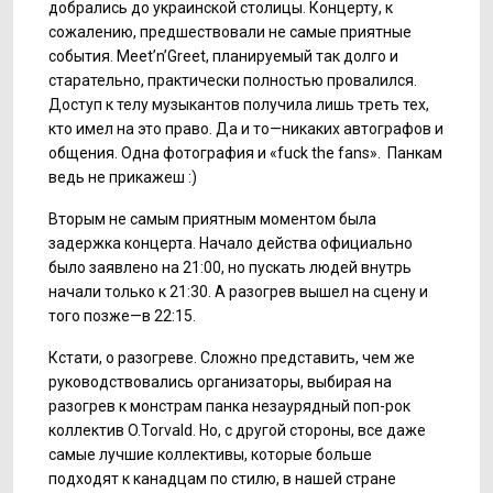
добрались до украинской столицы. Концерту, к
сожалению, предшествовали не самые приятные
события. Meet’n’Greet, планируемый так долго и
старательно, практически полностью провалился.
Доступ к телу музыкантов получила лишь треть тех,
кто имел на это право. Да и то—никаких автографов и
общения. Одна фотография и «fuck the fans». Панкам
ведь не прикажеш :)
Вторым не самым приятным моментом была
задержка концерта. Начало действа официально
было заявлено на 21:00, но пускать людей внутрь
начали только к 21:30. А разогрев вышел на сцену и
того позже—в 22:15.
Кстати, о разогреве. Сложно представить, чем же
руководствовались организаторы, выбирая на
разогрев к монстрам панка незаурядный поп-рок
коллектив O.Torvald. Но, с другой стороны, все даже
самые лучшие коллективы, которые больше
подходят к канадцам по стилю, в нашей стране