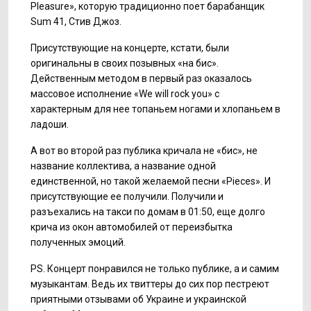
Pleasure», которую традиционно поет барабанщик
Sum 41, Стив Джоз.
Присутствующие на концерте, кстати, были
оригинальны в своих позывных «на бис».
Действенным методом в первый раз оказалось
массовое исполнение «We will rock you» с
характерным для нее топаньем ногами и хлопаньем в
ладоши.
А вот во второй раз публика кричала не «бис», не
название коллектива, а название одной
единственной, но такой желаемой песни «Pieces». И
присутствующие ее получили. Получили и
разъехались на такси по домам в 01:50, еще долго
крича из окон автомобилей от переизбытка
полученных эмоций.
PS. Концерт понравился не только публике, а и самим
музыкантам. Ведь их твиттеры до сих пор пестреют
приятными отзывами об Украине и украинской