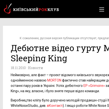
К сожалению, русская версия публикации отсутствует, предла
Дебютне відео гурту M
Sleeping King
18.11.2010 ·
Новости
Неймовірно, але факт – проект відомого київського звукор
однойменною назвою
MORTON
фактично став найкращим д
останні пару років в Україні. Успіх дебютного
EP «Grimoire»
за
King», на яку, власне, і було зняте перше відео команди.
Виробництво кліпу було доручено молодій продакшн-студії If
WhiteNoiseStudio, див.
вКонтакті
). І якщо роботи White Noise 