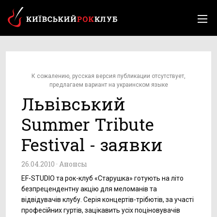
К сожалению, русская версия публикации отсутствует,
предлагаем вариант на украинском языке
Львівський
Summer Tribute
Festival - заявки
26.04.2010 ·
Анонсы
EF-STUDIO та рок-клуб «Старушка» готують на літо
безпрецендентну акцію для меломанів та
відвідувачів клубу. Серія концертів-трібютів, за участі
професійних гуртів, зацікавить усіх поціновувачів