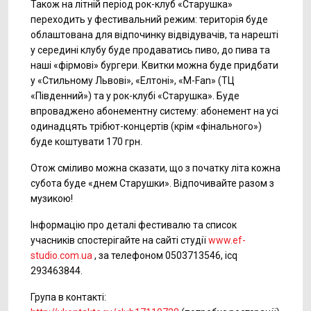
Також на літній період рок-клуб «Старушка»
переходить у фестивальний режим: територія буде
облаштована для відпочинку відвідувачів, та нарешті
у середині клубу буде продаватись пиво, до пива та
наші «фірмові» бургери. Квитки можна буде придбати
у «Стильному Львові», «Елтоні», «M-Fan» (ТЦ
«Південний») та у рок-клубі «Старушка». Буде
впроваджено абонементну систему: абонемент на усі
одинадцять трібют-концертів (крім «фінального»)
буде коштувати 170 грн.
Отож сміливо можна сказати, що з початку літа кожна
субота буде «днем Старушки». Відпочивайте разом з
музикою!
Інформацію про деталі фестивалю та список
учасників спостерігайте на сайті студії
www.ef-
studio.com.ua
, за телефоном 0503713546, icq
293463844.
Група в контакті: