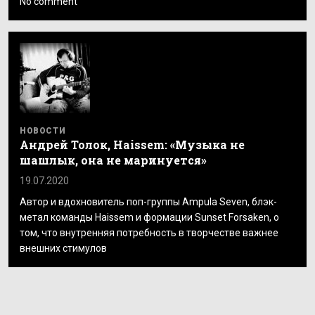
No comment
НОВОСТИ
Андрей Толок, Haissem: «Музыка не
шашлык, она не маринуется»
19.07.2020
Автор и вдохновитель поп-группы Ampula Seven, блэк-
метал команды Haissem и формации Sunset Forsaken, о
том, что внутренняя потребность в творчестве важнее
внешних стимулов