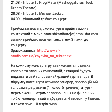
21.08 - Tribute To Prog Metal (Meshuggah, Isis, Tool,
Dream Theatre)
28.08 - Tribute To Michael Jackson
04.09 - фінальний трібют-концерт
Прийом заявок від охочих гуртів приймаємо на
контактний е-мейл: starushkatribute[at]gmail dot com
заявки приймаються не пізніше, ніж 3 тижні до
концерту.
Зразок заявки :
http://www.ef-
studio.com.ua/zayavka_na_tribute.txt
На кожному концерті групи виконають по кілька
каверів та власних композицій, а глядачі будуть
віддавати свій голос за найкращий гурт вечора. В
підсумку кожен гурт отримає гонорар, пропорційний
голосам відвідувачів (1 голос=5 гривень), а гурт-
переможець – отримає запрошення на фінальний
трібют-концерт, який відбудеться 4 вересня у Львові,
а також приз: 10 літрів пива.