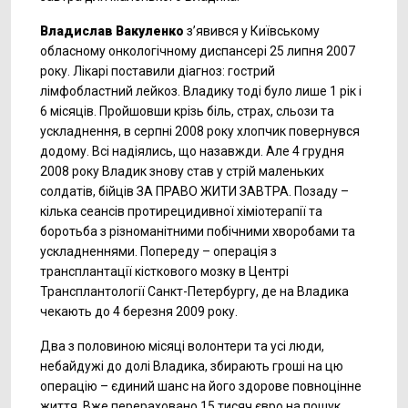
Владислав Вакуленко
з’явився у Київському
обласному онкологічному диспансері 25 липня 2007
року. Лікарі поставили діагноз: гострий
лімфобластний лейкоз. Владику тоді було лише 1 рік і
6 місяців. Пройшовши крізь біль, страх, сльози та
ускладнення, в серпні 2008 року хлопчик повернувся
додому. Всі надіялись, що назавжди. Але 4 грудня
2008 року Владик знову став у стрій маленьких
солдатів, бійців ЗА ПРАВО ЖИТИ ЗАВТРА. Позаду –
кілька сеансів протирецидивної хіміотерапії та
боротьба з різноманітними побічними хворобами та
ускладненнями. Попереду – операція з
трансплантації кісткового мозку в Центрі
Трансплантології Санкт-Петербургу, де на Владика
чекають до 4 березня 2009 року.
Два з половиною місяці волонтери та усі люди,
небайдужі до долі Владика, збирають гроші на цю
операцію – єдиний шанс на його здорове повноцінне
життя. Вже перераховано 15 тисяч євро на пошук