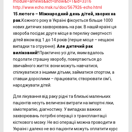
module=arnews&act=show&c=1&id=3316
http
://www.echo.msk.ru/doc/567926-echo.html
15 лютого –
Міжнародний
день дітей
,
хворих
на
рак.
Кожного року в Україні фіксується більше 1000
нових дитячих захворювань на рак. В нашій країні ця
хвороба посідає друге місце в переліку смертності
дітей віком від 1 до 14 років (перше місце – нещасні
випадки та отруєння).
А
ле дитячий рак
виліковний!
Практично усі діти, яким вдалось
подолати страшну хворобу, повертаються до
звичайного життя: вони можуть навчатися,
спілкуватися з іншими дітьми, займатися спортом, а
ставши дорослими – працювати, створювати сім’ї,
народжувати дітей.
Для лікування від раку рідні та близькі маленьких
пацієнтів несуть величезні витрати на імпортні ліки,
хіміотерапію, діагностику. У випадках важких
захворювань потрібні операції з трансплантації
кісткового мозку. Не всі операції можна проводити в
Україні і далеко не всі пацієнти можуть оплатити курс