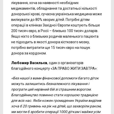
лікування, хоча за наявності необхідних
медикаментів, обладнання та достатньої кількості
донорської крові, сучасна українська медицина може
вилікувати до 80% хворих дітей. Потрібні дітям
операції в клініках Західної Європи коштують більше
200 тисяч євро, в Росії – близько 100 тисяч доларів.
Якщо ніхто з близьких родичів маленького пацієнта
не підходить в якості донора кісткового мозку,
потрібно витратити ще 15 тисяч євро на пошук
донора за кордоном.
Любомир Васильєв
, один з організаторів
благодійного концерту «ЗА ПРАВО ЖИТИ ЗАВТРА»:
«
Без нашої з вами фінансової допомоги багато діток
можуть залишитись без
належного лікування і
програти
цей
нерівний бій зі страшним ворогом.
Благодійництво повинно стати хорошою традицією
для всіх нас.
Якби
кожен громадянин України виділив
хоча б 20 гривень на рік на дітей, що захворіли раком,
ми могли б
зробити операції 1000 діткам і майже усім