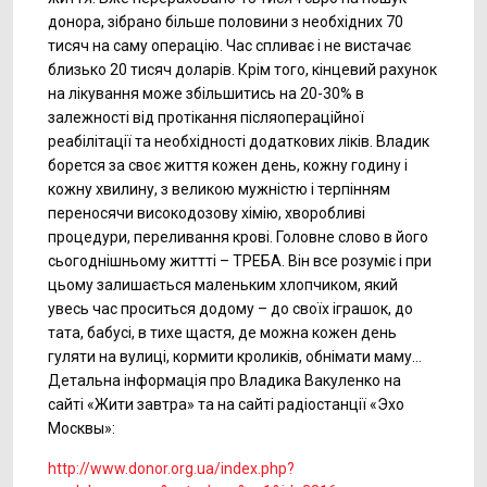
донора, зібрано більше половини з необхідних 70
тисяч на саму операцію. Час спливає і не вистачає
близько 20 тисяч доларів. Крім того, кінцевий рахунок
на лікування може збільшитись на 20-30% в
залежності від протікання післяопераційної
реабілітації та необхідності додаткових ліків. Владик
борется за своє життя кожен день, кожну годину і
кожну хвилину, з великою мужністю і терпінням
переносячи високодозову хімію, хворобливі
процедури, переливання крові. Головне слово в його
сьогоднішньому життті – ТРЕБА. Він все розуміє і при
цьому залишається маленьким хлопчиком, який
увесь час проситься додому – до своїх іграшок, до
тата, бабусі, в тихе щастя, де можна кожен день
гуляти на вулиці, кормити кроликів, обнімати маму…
Детальна інформація про Владика Вакуленко на
сайті «Жити завтра» та на сайті радіостанції «Эхо
Москвы»:
http
://www.donor.org.ua/index.php?