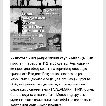
25 лютого 2009 року о 19:00 у клубі «Бінго»
(м. Київ,
проспект Перемоги, 112) відбудеться благодійний
концерт для збору коштів на термінову операцію
трирічного Владика Вакуленко, хворого на рак.
Українська Відкрита Асоціація Організацій, Груп та
Осіб, які працюють з дітьми, що страждають на
онкозахворювання, гурти ГАЙДАМАКИ, ТНМК, Юркеш,
Село і люди та співачка Таня Монро подарують
музичне свято прихильникам в обмін на право жити
завтра для маленького Владика.