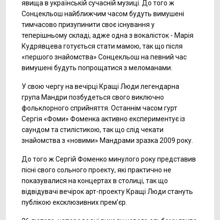
явища в українській сучасній музиці. До того ж
Сонцекльош найближчим часом будуть вимушені
тимчасово призупинити своє існування у
теперішньому складі, адже одна з вокалісток - Марія
Кудрявцева готується стати мамою, так що після
«першого знайомства» Сонцекльош на певний час
вимушені будуть попрощатися з меломанами.
У свою чергу на вечірці Кращі Люди легендарна
група Мандри позбудеться свого виключно
фольклорного сприйняття. Останнім часом гурт
Сергія «Фоми» Фоменка активно експериментує із
саундом та стилістикою, так що слід чекати
знайомства з «новими» Мандрами зразка 2009 року.
До того ж Сергій Фоменко минулого року представив
пісні свого сольного проекту, які практично не
показувалися на концертах в столиці, так що
відвідувачі вечірок арт-проекту Кращі Люди стануть
публікою ексклюзивних прем’єр.