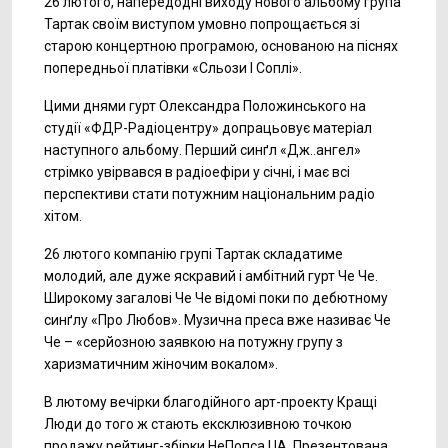
26 лютого, напередодні виходу нового альбому група
Тартак своїм виступом умовно попрощається зі
старою концертною програмою, основаною на піснях
попередньої платівки «Сльози І Соплі».
Цими днями гурт Олександра Положинського на
студії «ФДР-Радіоцентру» допрацьовує матеріал
наступного альбому. Перший синґл «Дж..ангел»
стрімко увірвався в радіоефіри у січні, і має всі
перспективи стати потужним національним радіо
хітом.
26 лютого компанію групі Тартак складатиме
молодий, але дуже яскравий і амбітний гурт Че Че.
Широкому загалові Че Че відомі поки по дебютному
синґлу «Про Любов». Музична преса вже називає Че
Че – «серйозною заявкою на потужну групу з
харизматичним жіночим вокалом».
В лютому вечірки благодійного арт-проекту Кращі
Люди до того ж стають ексклюзивною точкою
продажу рейтинг-збірки НеПопса UA. Презентована