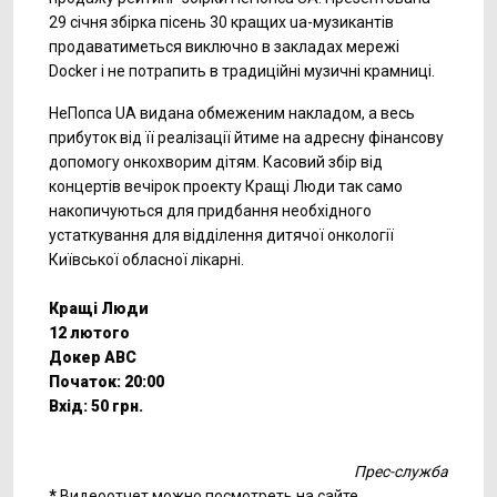
29 січня збірка пісень 30 кращих ua-музикантів
продаватиметься виключно в закладах мережі
Docker і не потрапить в традиційні музичні крамниці.
НеПопса UA видана обмеженим накладом, а весь
прибуток від її реалізації йтиме на адресну фінансову
допомогу онкохворим дітям. Касовий збір від
концертів вечірок проекту Кращі Люди так само
накопичуються для придбання необхідного
устаткування для відділення дитячої онкології
Київської обласної лікарні.
Кращі Люди
12 лютого
Докер АВС
Початок: 20:00
Вхід: 50 грн.
Прес-служба
*
Видеоотчет можно посмотреть на сайте