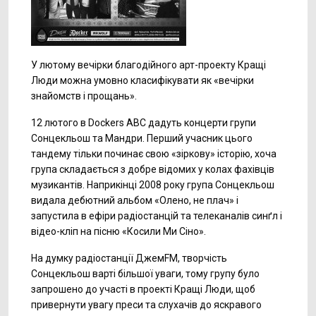
У лютому вечірки благодійного арт-проекту Кращі
Люди можна умовно класифікувати як «вечірки
знайомств і прощань».
12 лютого в Dockers ABC дадуть концерти групи
Сонцекльош та Мандри. Перший учасник цього
тандему тільки починає свою «зіркову» історію, хоча
група складається з добре відомих у колах фахівців
музикантів. Наприкінці 2008 року група Сонцекльош
видала дебютний альбом «Олено, не плач» і
запустила в ефіри радіостанцій та телеканалів синґл і
відео-кліп на пісню «Косили Ми Сіно».
На думку радіостанції ДжемFM, творчість
Сонцекльош варті більшої уваги, тому групу було
запрошено до участі в проекті Кращі Люди, щоб
привернути увагу преси та слухачів до яскравого