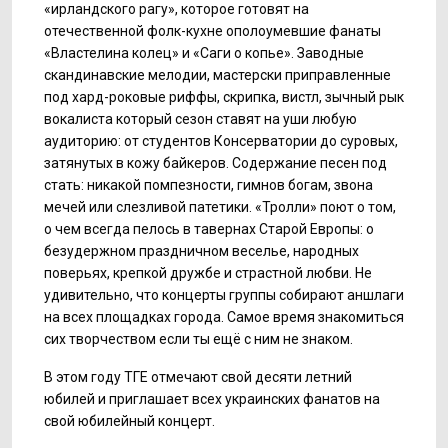
«ирландского рагу», которое готовят на
отечественной фолк-кухне ополоумевшие фанаты
«Властелина колец» и «Саги о копье». Заводные
скандинавские мелодии, мастерски приправленные
под хард-роковые риффы, скрипка, вистл, зычный рык
вокалиста который сезон ставят на уши любую
аудиторию: от студентов Консерватории до суровых,
затянутых в кожу байкеров. Содержание песен под
стать: никакой помпезности, гимнов богам, звона
мечей или слезливой патетики. «Тролли» поют о том,
о чем всегда пелось в тавернах Старой Европы: о
безудержном праздничном веселье, народных
поверьях, крепкой дружбе и страстной любви. Не
удивительно, что концерты группы собирают аншлаги
на всех площадках города. Самое время знакомиться
сих творчеством если ты ещё с ним не знаком.
В этом году ТГЕ отмечают свой десяти летний
юбилей и приглашает всех украинских фанатов на
свой юбилейный концерт.