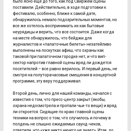
было ясно еще до того, как под Свиржем сцены
поставили. Действительно, в ходе подготовки к
фестивалю, особенно, ближе к самой дате,
обнаружилось немало подозрительных моментов, но
все же хотелось воспринимать их как бытовые
неурядицы и верить, что все состоится. Даже когда
на месте обнаружилось, что бейджи для
журналистов и «палаточные билеты» незатейливо
выполнены на лоскутках афиш, что охраны как
таковой при палаточном городке нет, и что вип-
сектор напротив главной сцены вряд ли дождется
посетителей – все равно верилось. И первый день, не
смотря на полуторачасовые смещения в концертной
программе, эту веру поддерживал.
Второй день, лично для нашей команды, начался с
известия о том, что пресс-центр закрыт (якобы,
охрана недосмотрела и пропали чьи-то вещи) и вряд
ли откроется. Сидящие по краю главной сцены
техники на вопрос о том, что случилось и почему в
полдень не слышно ожидаемых саунд-чеков,
ответили, что «уже никто ничего не знает». Итак, до