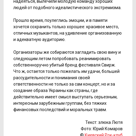
надеяться, вылечили молодую команду хороших
людей от подобного идеалистического экстремизма.
Прошло время, поулеглись эмоции, и в памяти
хочется сохранить только хорошее: красивое место,
отличных музыкантов, на удивление организованную
и адекватную аудиторию.
Организаторы же собираются загладить свою вину и
следующим летом попробовать реанимировать
собственноручно убитый бренд фестиваля Свирж.
Что ж, остается только пожелать им удачи, большей
рассудительности и понимания своей
ответственности не только за сам концерт, но и за
создание образа Украины как страны, где
действительно имеет смысл выступать серьезным,
интересным зарубежным группам, без тяжких
финансовых последствий и моральных травм.
Текст: злюка Лютя
Фото: Юрий Комаров
©
Киевский Рок-клуб