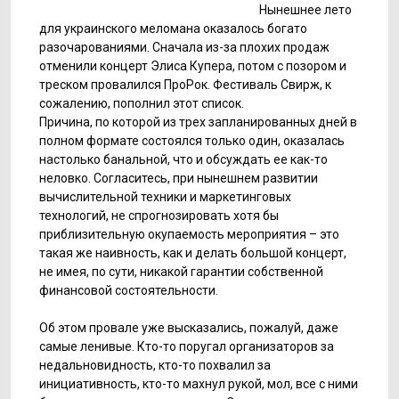
Нынешнее лето
для украинского меломана оказалось богато
разочарованиями. Сначала из-за плохих продаж
отменили концерт Элиса Купера, потом с позором и
треском провалился ПроРок. Фестиваль Свирж, к
сожалению, пополнил этот список.
Причина, по которой из трех запланированных дней в
полном формате состоялся только один, оказалась
настолько банальной, что и обсуждать ее как-то
неловко. Согласитесь, при нынешнем развитии
вычислительной техники и маркетинговых
технологий, не спрогнозировать хотя бы
приблизительную окупаемость мероприятия – это
такая же наивность, как и делать большой концерт,
не имея, по сути, никакой гарантии собственной
финансовой состоятельности.
Об этом провале уже высказались, пожалуй, даже
самые ленивые. Кто-то поругал организаторов за
недальновидность, кто-то похвалил за
инициативность, кто-то махнул рукой, мол, все с ними