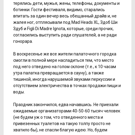
терялись дети, мужья, жены, телефоны, документы и
ботинки. Гости фестиваля, видимо, старались
впитать за один вечер весь обещанный драйв и, не
жалея ног, отплясывали под Mad Heads XL, Здоб Ши
Здуб и Figli Di Madre Ignota, которые, среди прочих,
согласились выступить ради слушателей, а не ради
гонорара.
В воскресенье же все жители палаточного городка
смогли в полной мере насладиться тем, что место
под него отведено на голом склоне (т.е., к 10 часам
утра палатка превращается в сауну), а также
тишиной, иногда нарушаемой звуками перкуссии и
отсутствием электричества в точках продажи пищи и
воды.
Праздник закончился, едва начавшись. Не приехали
ожидаемые организаторами 40-50-60 тысяч человек
(не будем уж о том, что отведенного места и
привезенных туалетов на такую толпу просто не
хватило бы), не спасли благую идею. Но, будем