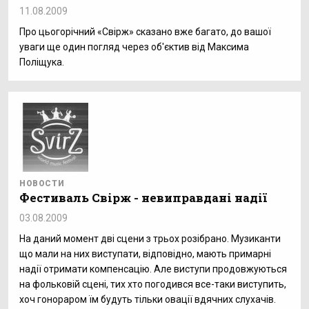
11.08.2009
Про цьогорічний «Свірж» сказано вже багато, до вашої
уваги ще один погляд через об'єктив від Максима
Поліщука.
НОВОСТИ
Фестиваль Свірж - невиправдані надії
03.08.2009
На даний момент дві сцени з трьох розібрано. Музиканти
що мали на них виступати, відповідно, мають примарні
надії отримати компенсацію. Але виступи продовжуються
на фольковій сцені, тих хто погодився все-таки виступить,
хоч гонораром їм будуть тільки овації вдячних слухачів.