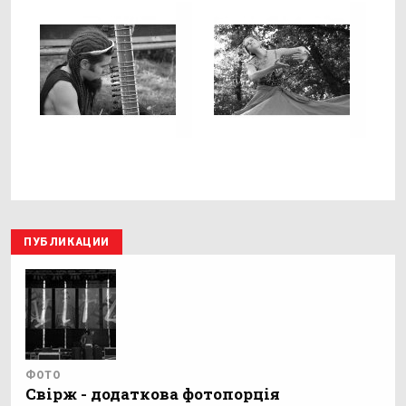
ПУБЛИКАЦИИ
ФОТО
Свірж - додаткова фотопорція