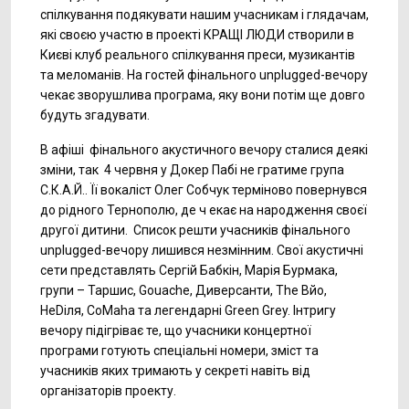
спілкування подякувати нашим учасникам і глядачам,
які своєю участю в проекті КРАЩІ ЛЮДИ створили в
Києві клуб реального спілкування преси, музикантів
та меломанів. На гостей фінального unplugged-вечору
чекає зворушлива програма, яку вони потім ще довго
будуть згадувати.
В афіші фінального акустичного вечору сталися деякі
зміни, так 4 червня у Докер Пабі не гратиме група
С.К.А.Й.. Її вокаліст Олег Собчук терміново повернувся
до рідного Тернополю, де ч екає на народження своєї
другої дитини. Список решти учасників фінального
unplugged-вечору лишився незмінним. Свої акустичні
сети представлять Сергій Бабкін, Марія Бурмака,
групи – Таршис, Gouache, Диверсанти, The Вйо,
НеDіля, CoMaha та легендарні Green Grey. Інтригу
вечору підігріває те, що учасники концертної
програми готують спеціальні номери, зміст та
учасників яких тримають у секреті навіть від
організаторів проекту.