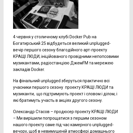
4 червня у столичному клубі Docker Pub на
Богатирський 25 відбудеться великий unplugged-
вечір першого сезону благодійного арт-проекту
КРАЩІ ЛЮДИ, ініційованого провідними непопсовими
музикантами, радіостанцією ДжемFM та мережею
закладів Docker.
На фінальний unplugged зберуться практично всі
учасники першого сезону проекту КРАЩІ ЛЮДИ та
музиканти, що підтримують проект і словом і ділом, і
які братимуть участь в акціях другого сезону.
Олександр Стасов – продюсер проекту КРАЩІ ЛЮДИ
– Ми вирішили попрощатися з першим сезоном
нашого проекту саме під час камерного unplugged-
вечору, щоб в невимушеній атмосфері домашнього