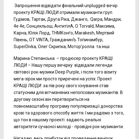
Запрошення відвідати фінальний unplugged-вечір
проекту КРАЩІ ЛЮДИ отримали музиканти груп
Гудімов, Тартак, Друга Ріка, Джанго, Qarpa, Мандри,
4е 4е, Сонцекльош, АнтитілА, O Torvald, Максима,
Карна, Юлія Лорд, ТНМКонґо, Marakesh, Мертвий
Півень, OT VINTA, ГражданинЪ Топинамбур,
SuperDivka, Олег Скрипка, Мотор’ролла та інші.
Марина Степанська – продюсер проекту КРАЩІ
ЛЮДИ – Нашу першу вечірку відвідали легенди
світової рок-музики Deep Purple, і після того візиту
мега-зірок ми просто приречені на успіх. Проект
КРАЩІ ЛЮДИ за пів року свого існування став
статусним для вітчизняних непопсових музикантів. В
другому сезоні він перетвориться на
повномасштабну програму популяризації донорства
крові та здорового способу життя. І ми радіємо з того,
що тон в нашому проекті задають реальні
авторитети сучасної молоді - провідні рок-музиканти.
Нагадаю, весь прибуток від проведення вечірок