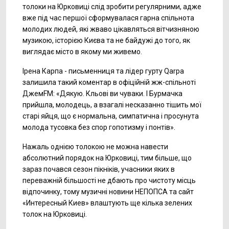
толоки на Юрковиці слід зробити регулярними, адже
вже під час першої сформувалася гарна спільнота
молодих людей, які жваво цікавляться вітчизняною
музикою, історією Києва та не байдужі до того, як
виглядає місто в якому ми живемо.
Ірена Карпа - письменниця та лідер гурту Qarpa
залишила такий коментар в офіційній жж-спільноті
ДжемFM: «Дякую. Кльові ви чуваки. І Бурмачка
прийшла, молодець, а взагалі несказанно тішить мої
старі яйця, що є нормальна, симпатична і просунута
молода тусовка без спор гопотизму і понтів».
Нажаль однією толокою не можна навести
абсолютний порядок на Юрковиці, тим більше, що
зараз почався сезон пікніків, учасники яких в
переважній більшості не дбають про чистоту місць
відпочинку, тому музичні новини НЕПОПСА та сайт
«Интересный Киев» влаштують ще кілька зелених
толок на Юрковиці.