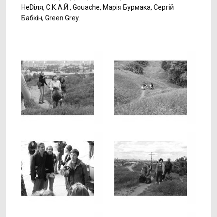
НеDіля, С.К.А.Й., Gouache, Марія Бурмака, Сергій
Бабкін, Green Grey.