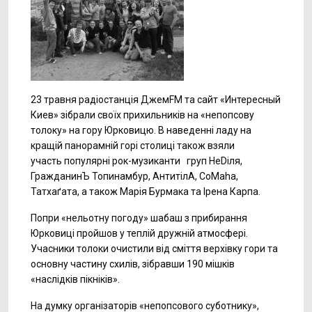
23 травня радіостанція ДжемFM та сайт «Интересный
Киев» зібрали своїх прихильників на «непопсову
толоку» на гору Юрковицю. В наведенні ладу на
кращій панорамній горі столиці також взяли
участь популярні рок-музиканти груп НеDіля,
ГражданинЪ Топинамбур, АнтитілА, CoMaha,
Татхаґата, а також Марія Бурмака та Ірена Карпа.
Попри «нельотну погоду» шабаш з прибирання
Юрковиці пройшов у теплій дружній атмосфері.
Учасники толоки очистили від сміття верхівку гори та
основну частину схилів, зібравши 190 мішків
«наслідків пікніків».
На думку організаторів «непопсового суботнику»,