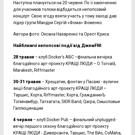
Наступна планується на 20 червня. По її закінченню
для учасників толоки відбудеться непопсовий
концерт. Свою згоду взяти участь у тому заході дав
лідер групи Мандри Сергій «Фома» Фоменко.
Автори фото: Оксана Назаренко та Орест Криса
Найближчі непопсові події від ДжемFM:
28 травня
– клуб Docker’s ABC –фінальна вечірка
благодійного арт-проекту КРАЩІ ЛЮДИ – O Torvald,
Marakesh, Riffmaster
30-31 травня
– Хрещатик, фонтан у Пасажі - вуличні
акції благодійного арт-проекту КРАЩІ ЛЮДИ –
Таршис, Хорта, Riffmaster, Хорта, ГражданинЪ
Топинамбур, Татхаґата, SЮR Band, Qarpa, Смысловые
Галлюцинации
4 червня
– клуб Docker Pub – фінальний unplugged-
вечір першого сезону благодійного арт-проекту
КРАЩІ ЛЮДИ - Диверсанти, Таршис, The Вйо, CoMaha,