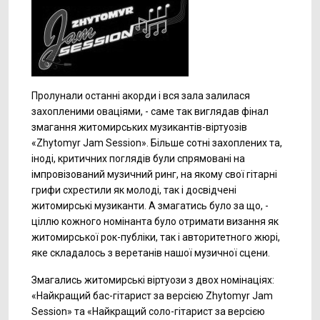
Пролунали останні акорди і вся зала залилася
захопленими оваціями, - саме так виглядав фінал
змагання житомирських музикантів-віртуозів
«Zhytomyr Jam Session». Більше сотні захоплених та,
іноді, критичних поглядів були спрямовані на
імпровізований музичний ринг, на якому свої гітарні
грифи схрестили як молоді, так і досвідчені
житомирські музиканти. А змагатись було за що, -
ціллю кожного номінанта було отримати визання як
житомирської рок-публіки, так і авторитетного жюрі,
яке складалось з веретанів нашої музичної сцени.
Змагались житомирські віртуози з двох номінаціях:
«Найкращий бас-гітарист за версією Zhytomyr Jam
Session» та «Найкращий соло-гітарист за версією