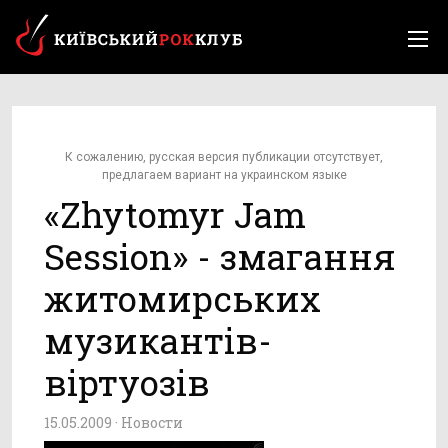
К сожалению, русская версия публикации отсутствует,
предлагаем вариант на украинском языке
«Zhytomyr Jam
Session» - змагання
житомирських
музикантів-
віртуозів
15.05.2009 ·
Новости