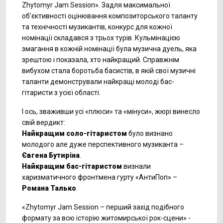
Zhytomyr Jam Session». Задля максимальної
об’єктивності оцінювання композиторського таланту
та технічності музикантів, конкурс для кожної
номінації складався з трьох турів. Кульмінацією
змагання в кожній номінації була музична дуель, яка
зрештою і показала, хто найкращий. Справжнім
вибухом стала боротьба басистів, в якій свої музичні
таланти демонстрували найкращі молоді бас-
гітаристи з усієї області.
І ось, зваживши усі «плюси» та «мінуси», жюрі винесло
свій вердикт:
Найкращим соло-гітаристом
було визнано
молодого але дуже перспективного музиканта –
Євгена Бутиріна
.
Найкращим бас-гітаристом
визнали
харизматичного фронтмена гурту «АнтиПоп» –
Романа Талько
.
«Zhytomyr Jam Session – перший захід подібного
формату за всю історію житомирської рок-сцени» -