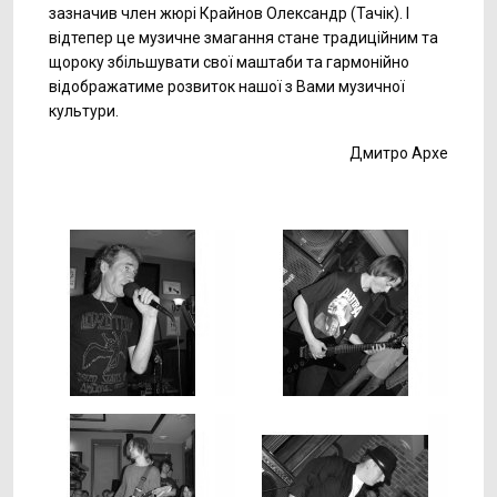
зазначив член жюрі Крайнов Олександр (Тачік). І
відтепер це музичне змагання стане традиційним та
щороку збільшувати свої маштаби та гармонійно
відображатиме розвиток нашої з Вами музичної
культури.
Дмитро Архе