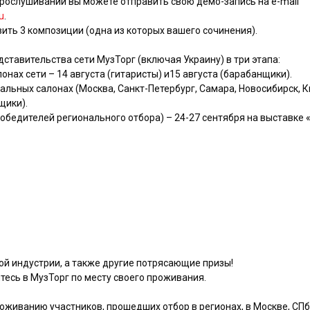
прослушивании вы можете отправить свою демо-запись на e-mail
u
.
ть 3 композиции (одна из которых вашего сочинения).
ставительства сети МузТорг (включая Украину) в три этапа:
онах сети – 14 августа (гитаристы) и15 августа (барабанщики).
альных салонах (Москва, Санкт-Петербург, Самара, Новосибирск, К
щики).
победителей регионального отбора) – 24-27 сентября на выставке
ной индустрии, а также другие потрясающие призы!
есь в МузТорг по месту своего проживания.
роживанию участников, прошедших отбор в регионах, в Москве, СПб