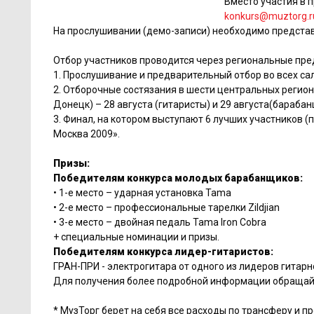
Вместо участия в 
konkurs@muztorg.r
На прослушивании (демо-записи) необходимо представи
Отбор участников проводится через региональные пред
1. Прослушивание и предварительный отбор во всех сал
2. Отборочные состязания в шести центральных регион
Донецк) – 28 августа (гитаристы) и 29 августа(барабан
3. Финал, на котором выступают 6 лучших участников (
Москва 2009».
Призы:
Победителям конкурса молодых барабанщиков:
• 1-е место – ударная установка Tama
• 2-е место – профессиональные тарелки Zildjian
• 3-е место – двойная педаль Tama Iron Cobra
+ специальные номинации и призы.
Победителям конкурса лидер-гитаристов:
ГРАН-ПРИ - электрогитара от одного из лидеров гитар
Для получения более подробной информации обращайт
* МузТорг берет на себя все расходы по трансферу и п