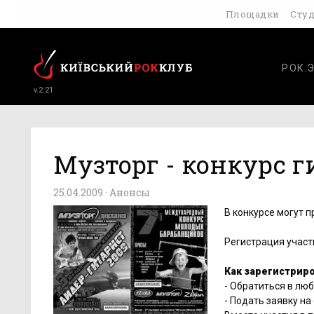
Площадки
Сту
РОК.
v.2.21
Музторг - конкурс 
25.04.2009 ·
Анонсы
В конкурсе могут 
Регистрация участ
Как зарегистриро
- Обратиться в лю
- Подать заявку на