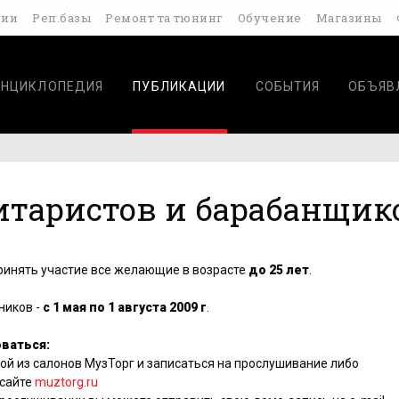
дии
Реп.базы
Ремонт та тюнинг
Обучение
Магазины
ЭНЦИКЛОПЕДИЯ
ПУБЛИКАЦИИ
СОБЫТИЯ
ОБЪЯВ
гитаристов и барабанщик
принять участие все желающие в возрасте
до 25 лет
.
ников -
с 1 мая по 1 августа 2009 г
.
ваться:
бой из салонов МузТорг и записаться на прослушивание либо
 сайте
muztorg.ru