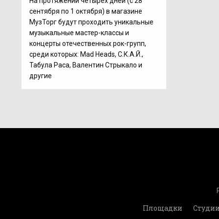
На протяжении четырех дней (c 28
сентября по 1 октября) в магазине
МузТорг будут проходить уникальные
музыкальные мастер-классы и
концерты отечественных рок-групп,
среди которых: Mad Heads, С.К.А.Й.,
Табула Раса, Валентин Стрыкало и
другие
Площадки
Студи