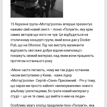
15 березня група «Мотор’ролла» вперше презентує
наживо свій новий сингл – пісню «Полум’я», яку крім
самих авторів ще ніхто не чув. Це відбудеться на
столичному концерті групи, який вона дає у Docker
Pub, що на Оболоні. Під час виступу музиканти
відіграють свої вже добре відомі композиції і
покажуть свіжий матеріал, над яким вони працюють
протягом останнього року.
«Мене часто питають, чому ми так рідко останнім
часом виступаємо у Києві, - каже лідер
«Мотор’ролли» Сергій «Сєня» Присяжний. - Річ у тому,
що зараз ми просто зайняті «вилизуванням» нового
альбому і репетиціями, бо грати новий матеріал у
студії – це не те саме, що вийти з ним на люди».
Особливу увагу хлопці приділили пісні «Полум’я», яка