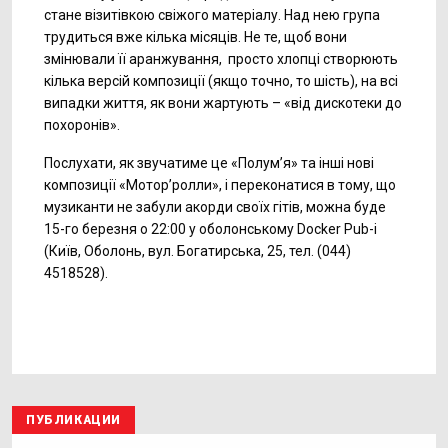
стане візитівкою свіжого матеріалу. Над нею група
трудиться вже кілька місяців. Не те, щоб вони
змінювали її аранжування, просто хлопці створюють
кілька версій композиції (якщо точно, то шість), на всі
випадки життя, як вони жартують – «від дискотеки до
похоронів».
Послухати, як звучатиме це «Полум’я» та інші нові
композиції «Мотор’ролли», і переконатися в тому, що
музиканти не забули акорди своїх гітів, можна буде
15-го березня о 22:00 у оболонському Docker Pub-і
(Київ, Оболонь, вул. Богатирська, 25, тел. (044)
4518528).
ПУБЛИКАЦИИ