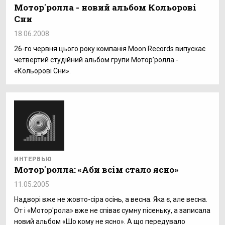
Мотор'ролла - новий альбом Кольорові
Сни
18.06.2008
26-го червня цього року компанія Moon Records випускає
четвертий студійний альбом групи Мотор’ролла -
«Кольорові Сни».
ИНТЕРВЬЮ
Мотор'ролла: «Аби всім стало ясно»
11.05.2005
Надворі вже не жовто-сіра осінь, а весна. Яка є, але весна.
От і «Мотор'рола» вже не співає сумну пісеньку, а записала
новий альбом «Шо кому не ясно». А що передувало