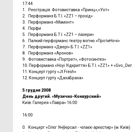
17:44
1. Реєстрація. Фотовиставка «Принц»,«Уот»
2. Перформанз Б.Т.І. «ZZ1 – прохід»
3. Перформанз «Мамонт»
4. Пєрфи
5. Перформанз Б.Т.І. «ZZ1 – лазери»
6. Палкий перформанс театру вогню «ПротиНочі»
7. Перформанз «Двері» Б.Т.І. «ZZ1»
8. Перформанз «Аронов»
9. Фотовиставка «Портрет», «Фотосинтез»
10. Перформанз «Ноуі Уідкриття» Б.Т.І. «ZZ1» + «Gvo_De
11. Концерт гурту «Jt Fresh»
12. Концерт гурту «ДахаБраха»
5 грудня 2008
День другий. «Музично-Конкурсний»
Київ. Галерея «Лавра» 16:00
16:00
0. Концерт «Олєг Уніўерсал - чілаєк-аркєстир» (м. Київ)