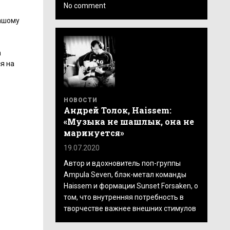
No comment
нашому
а
я на
НОВОСТИ
Андрей Толок, Haissem:
«Музыка не шашлык, она не
маринуется»
19.07.2020
Автор и вдохновитель поп-группы
Ampula Seven, блэк-метал команды
Haissem и формации Sunset Forsaken, о
том, что внутренняя потребность в
творчестве важнее внешних стимулов