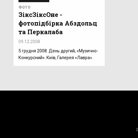
ФОТО
ЗіксЗіксОне -
фотопідбірка Абздольц
та Перкалаба
09.12.2008
5 грудня 2008. День другий, «Музично-
Конкурсний». Київ, Галерея «Лавра».