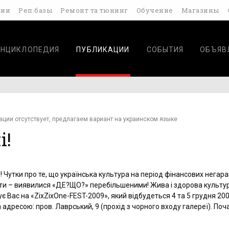
дии
Реп.базы
Ремонт та тюнинг
Обучение
Магазины
ЭНЦИКЛОПЕДИЯ
ПУБЛИКАЦИИ
СОБЫТИЯ
ОБЪЯВ
ации отсутствует, предлагаем вариант на украинском языке
і!
! Чутки про те, що українська культура на період фінансових негара
ти – виявилися «ДЕ?ЩО?» перебільшеними! Жива і здорова культу
 Вас на «ZixZixOne-FEST-2009», який відбудеться 4 та 5 грудня 200
 адресою: пров. Лаврський, 9 (прохід з чорного входу галереї). Поч