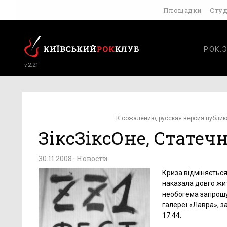
Площадки
Сту
РОК.
v.2.21
К сожалению, русская версия публик
ЗіксЗіксОне, Статечн
30.11.2008 ·
Новости
Криза відміняється
наказала довго жи
необогема запрошує
галереї «Лавра», за
17:44.