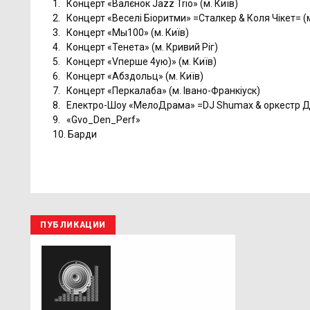
1. Концерт «Валєнок Jazz Trio» (м. Київ)
2. Концерт «Веселі Біоритми» =Сталкер & Коля Чікет= (
3. Концерт «Мы100» (м. Київ)
4. Концерт «Тенета» (м. Кривий Ріг)
5. Концерт «Vперше 4ую)» (м. Київ)
6. Концерт «Абздольц» (м. Київ)
7. Концерт «Перкалаба» (м. Івано-Франкіуск)
8. Електро-Шоу «МелоДрама» =DJ Shumax & оркестр ДА
9. «Gvo_Den_Perf»
10. Барди
ПУБЛИКАЦИИ