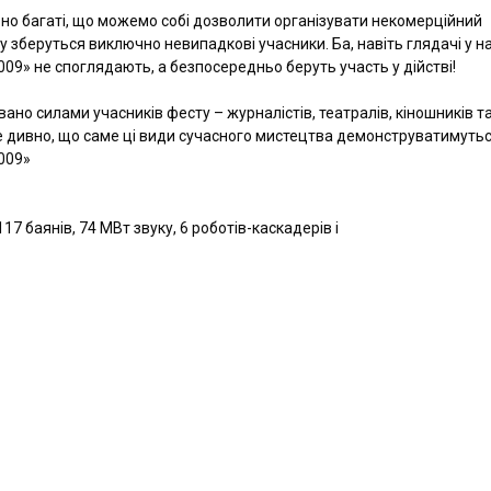
но багаті, що можемо собі дозволити організувати некомерційний
 зберуться виключно невипадкові учасники. Ба, навіть глядачі у 
009» не споглядають, а безпосередньо беруть участь у дійстві!
но силами учасників фесту – журналістів, театралів, кіношників т
е дивно, що саме ці види сучасного мистецтва демонструватимутьс
009»
117 баянів, 74 МВт звуку, 6 роботів-каскадерів і