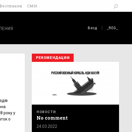
Фестивали
СМИ
Вход
_REG_
ЛЕНИЯ
РЕКОМЕНДАЦИИ
здів
рна
НОВОСТИ
8 року у
No comment
аток о
24.03.2022