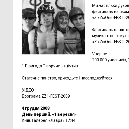
Ми настільки духов
фестиваль на якому
«ZіхZіхOne-FESTі-2
Фестиваль влаштова
музикантів. Тому н
«ZіхZіхOne-FESTі-2
Vперше:
200 000 учасників, 
1 Б.ригада Т.ворчих І.ніціятив
Статечне панство, приходьте і насолоджуйтеся!
УІДЕО
Броґрама ZZ1-FEST-2009
4 грудня 2008
День перший. «1 вересня»
Київ. Галерея «Лавра» 17:44