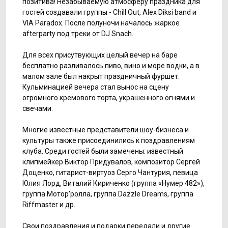
позитива! Незабываемую атмосферу праздника для
гостей создавали группы - Chill Out, Alex Diksi band и
VIA Paradox. После полуночи началось жаркое
afterparty под треки от DJ Snach.
Для всех присутвующих целый вечер на баре
бесплатно разливалось пиво, вино и море водки, а в
малом зале был накрыт праздничный фуршет.
Кульминацией вечера стал вынос на сцену
огромного кремового торта, украшенного огнями и
свечами.
Многие известные представители шоу-бизнеса и
культуры также присоединились к поздравлениям
клуба. Среди гостей были замечены: известный
клипмейкер Виктор Придувалов, композитор Сергей
Доценко, гитарист-виртуоз Серго Чантурия, певица
Юлия Лорд, Виталий Кириченко (группа «Нумер 482»),
группа Мотор'ролла, группа Dazzle Dreams, группа
Riffmaster и др.
Свои поздравления и подарки передали и другие