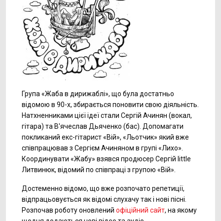
Група «Жаба в дирижаблі», що була достатньо
відомою в 90-х, збирається поновити свою діяльність.
Натхненниками цієї ідеї стали Сергій Ачинян (вокал,
гітара) та В'ячеслав Дьяченко (бас). Допомагати
покликаний екс-гітарист «Вій», «Льотчик» який вже
співпрацював з Сергієм Ачиняном в групі «Лихо».
Координувати «Жабу» взявся продюсер Сергій little
Литвинюк, відомий по співпраці з групою «Вій».
Достеменно відомо, що вже розпочато репетиції,
відпрацьовується як відомі слухачу так і нові пісні.
Розпочав роботу оновлений
офіційний сайт
, на якому