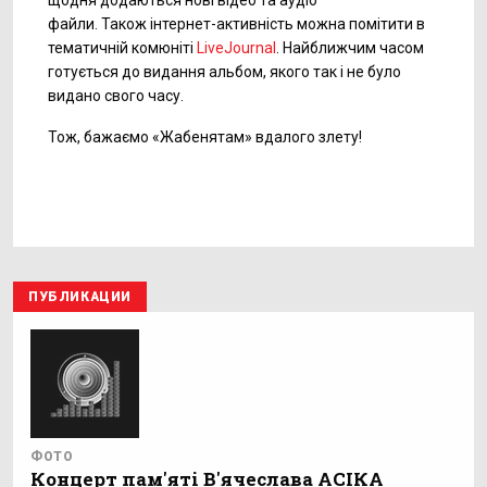
щодня додаються нові відео та аудіо
файли. Також інтернет-активність можна помітити в
тематичній комюніті
LiveJournal
. Найближчим часом
готується до видання альбом, якого так і не було
видано свого часу.
Тож, бажаємо «Жабенятам» вдалого злету!
ПУБЛИКАЦИИ
ФОТО
Концерт пам'яті В'ячеслава АСІКА