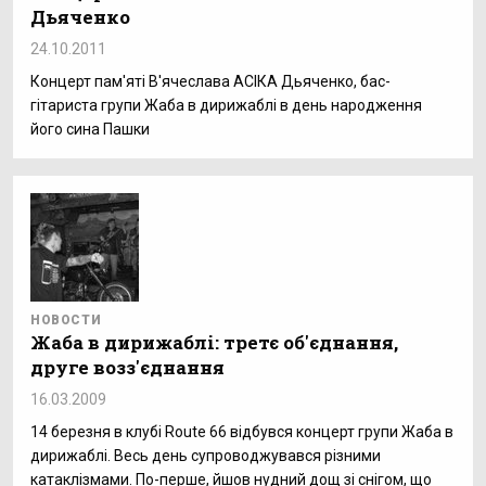
Дьяченко
24.10.2011
Концерт пам'яті В'ячеслава АСІКА Дьяченко, бас-
гітариста групи Жаба в дирижаблі в день народження
його сина Пашки
НОВОСТИ
Жаба в дирижаблі: третє об'єднання,
друге возз'єднання
16.03.2009
14 березня в клубі Route 66 відбувся концерт групи Жаба в
дирижаблі. Весь день супроводжувався різними
катаклізмами. По-перше, йшов нудний дощ зі снігом, що