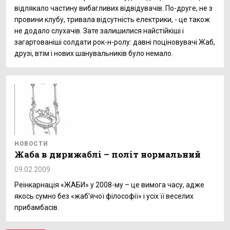
відлякало частину вибагливих відвідувачів. По-друге, не з
провини клубу, тривала відсутність електрики, - це також
не додало слухачів. Зате залишилися найстійкіші і
загартованіші солдати рок-н-ролу: давні поціновувачі Жаб,
друзі, втім і нових шанувальників було немало.
НОВОСТИ
Жаба в дирижаблі – політ нормальний
09.02.2009
Реінкарнація «ЖАБИ» у 2008-му – це вимога часу, адже
якось сумно без «жаб'ячої філософії» і усіх її веселих
прибамбасів.