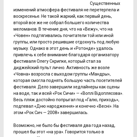
Существенных
изменений атмосфера фестиваля не перетерпела и
воскресенье. Не такой жаркий, как первый день,
второй все же не собрал большего количества
меломанов. В течение дня, что на «Вежу», что на
«Човен» подтягивались почитатели той или иной
группы, или просто решившие отдохнуть под любую
музыку. Однако в этот день и «Ротонде» удалось
привлечь к себе внимание благодаря организатору
фестиваля Олегу Скрипке, который стал за
диджейский пульт лично. Активность же возле
«Човна» возросла с выходом группы «Мандры»,
которая смогла поднять большую часть посетителей
фестиваля. Дело завершили хедлайнеры как сцены
на воде, так и всей «Рок Сичи» — «Воплі Відоплясова».
Весь пляж достойно попрыгал под «Галю, приходь»,
подпевал «Дню народження» и конечно «Весні». На
этом «Рок Сич — 2008» завершилась.
Возможно, не было бы фестиваля два года назад,
прошел бы этот «на ура». Говорится только в