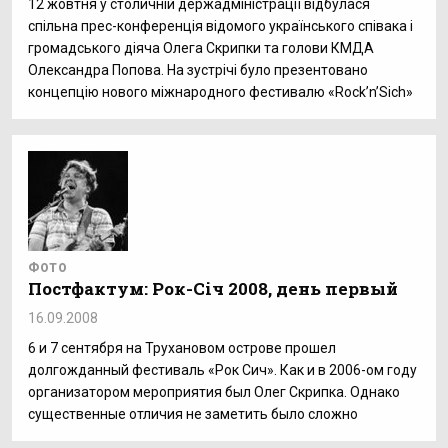
12 жовтня у столичній держадміністрації відбулася
спільна прес-конференція відомого українського співака і
громадського діяча Олега Скрипки та голови КМДА
Олександра Попова. На зустрічі було презентовано
концепцію нового міжнародного фестивалю «Rock’n’Sich»
ФОТО
Постфактум: Рок-Січ 2008, день первый
16.09.2008
6 и 7 сентября на Трухановом острове прошел
долгожданный фестиваль «Рок Сич». Как и в 2006-ом году
организатором мероприятия был Олег Скрипка. Однако
существенные отличия не заметить было сложно